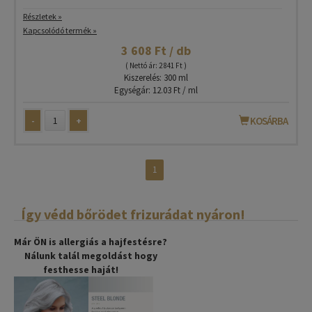
Részletek »
Kapcsolódó termék »
3 608 Ft / db
( Nettó ár: 2 841 Ft )
Kiszerelés: 300 ml
Egységár: 12.03 Ft / ml
-
+
KOSÁRBA
1
Így védd bőrödet frizurádat nyáron!
Már ÖN is allergiás a hajfestésre?
Nálunk talál megoldást hogy
festhesse haját!