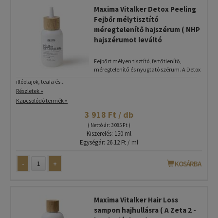
Maxima Vitalker Detox Peeling
Fejbőr mélytisztító
méregtelenítő hajszérum ( NHP
hajszérumot leváltó
Fejbőrt mélyen tisztító, fertőtlenítő,
méregtelenítő és nyugtató szérum. A Detox
illóolajok, teafa és...
Részletek »
Kapcsolódó termék »
3 918 Ft / db
( Nettó ár: 3 085 Ft )
Kiszerelés: 150 ml
Egységár: 26.12 Ft / ml
-
+
KOSÁRBA
Maxima Vitalker Hair Loss
sampon hajhullásra ( A Zeta 2 -