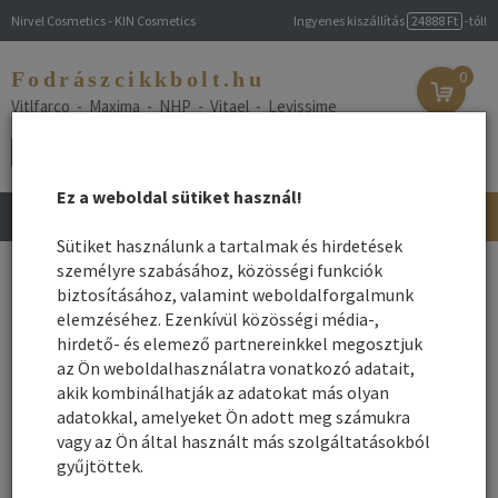
Nirvel Cosmetics - KIN Cosmetics
Ingyenes kiszállítás
24888 Ft
-tól!
Fodrászcikkbolt.hu
0
Vitlfarco - Maxima - NHP - Vitael - Levissime
Ez a weboldal sütiket használ!
Toggle
navigation
Sütiket használunk a tartalmak és hirdetések
Főoldal
személyre szabásához, közösségi funkciók
/
Webshop
/
Újdonságok - Kedvezmények
/ Új
fodrászkellékek
biztosításához, valamint weboldalforgalmunk
elemzéséhez. Ezenkívül közösségi média-,
Új fodrászkellékek
hirdető- és elemező partnereinkkel megosztjuk
az Ön weboldalhasználatra vonatkozó adatait,
akik kombinálhatják az adatokat más olyan
Név szerint
Rendezés:
adatokkal, amelyeket Ön adott meg számukra
Összes gyártó
Rendezés - Gyártók - szerint:
vagy az Ön által használt más szolgáltatásokból
gyűjtöttek.
1