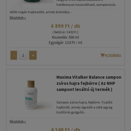
hatékonyan használható, samponozás
előtti vegán hajkezelés, amely biztosítja...
Részletek »
6 899 Ft / db
( Nettó ár: 5 432 Ft )
Kiszerelés: 500 ml
Egységár: 13.8 Ft / ml
-
+
KOSÁRBA
Maxima Vitalker Balance sampon
zsíros hajra fejbőrre ( Az NHP
sampont leváltó új termék )
Sampon zsíros hajra, fejbőrre. Tisztító
hajfürdő, amely egyesíti a zöld agyag
tisztító és gyógyító...
Részletek »
4 348 Ft / db