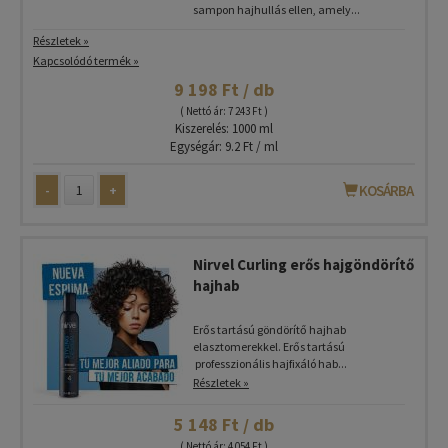
sampon hajhullás ellen, amely...
Részletek »
Kapcsolódó termék »
9 198 Ft / db
( Nettó ár: 7 243 Ft )
Kiszerelés: 1000 ml
Egységár: 9.2 Ft / ml
-
+
KOSÁRBA
Nirvel Curling erős hajgöndörítő
hajhab
Erős tartású göndörítő hajhab
elasztomerekkel. Erős tartású
professzionális hajfixáló hab...
Részletek »
5 148 Ft / db
( Nettó ár: 4 054 Ft )