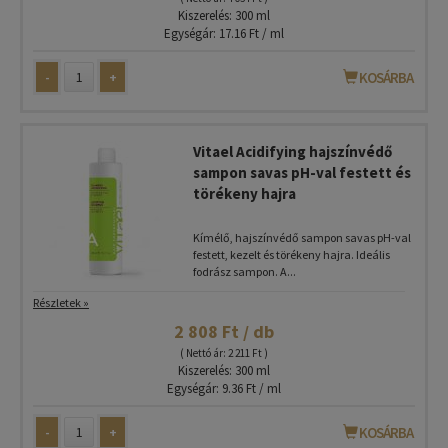
Kiszerelés: 300 ml
Egységár: 17.16 Ft / ml
-
+
KOSÁRBA
Vitael Acidifying hajszínvédő
sampon savas pH-val festett és
törékeny hajra
Kímélő, hajszínvédő sampon savas pH-val
festett, kezelt és törékeny hajra. Ideális
fodrász sampon. A...
Részletek »
2 808 Ft / db
( Nettó ár: 2 211 Ft )
Kiszerelés: 300 ml
Egységár: 9.36 Ft / ml
-
+
KOSÁRBA