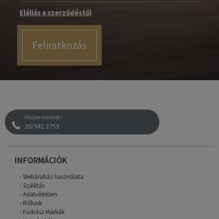
Elállás a szerződéstől
Feliratkozás
Hívjon minket :
20/942 2753
INFORMÁCIÓK
Webáruház használata
Szállítás
Adatvédelem
Rólunk
Fodrász Márkák