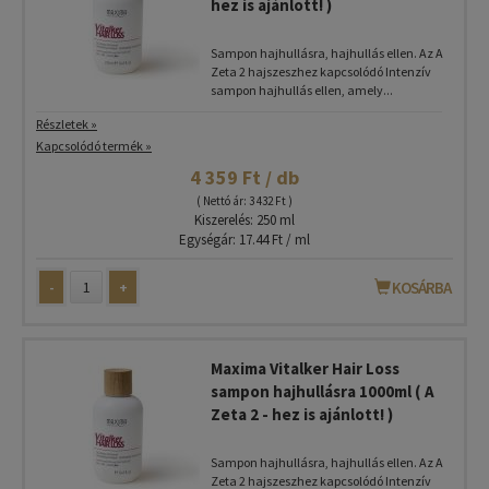
hez is ajánlott! )
Sampon hajhullásra, hajhullás ellen. Az A
Zeta 2 hajszeszhez kapcsolódó Intenzív
sampon hajhullás ellen, amely...
Részletek »
Kapcsolódó termék »
4 359 Ft / db
( Nettó ár: 3 432 Ft )
Kiszerelés: 250 ml
Egységár: 17.44 Ft / ml
-
+
KOSÁRBA
Maxima Vitalker Hair Loss
sampon hajhullásra 1000ml ( A
Zeta 2 - hez is ajánlott! )
Sampon hajhullásra, hajhullás ellen. Az A
Zeta 2 hajszeszhez kapcsolódó Intenzív