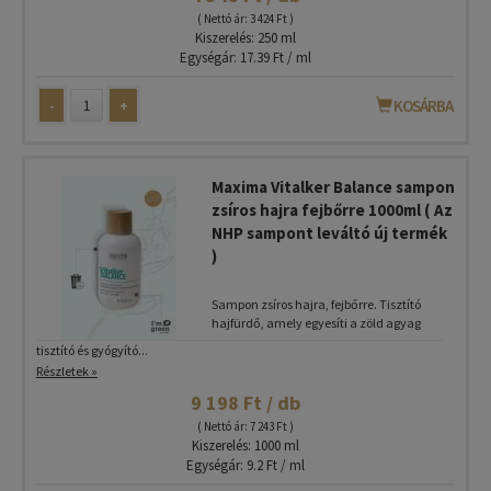
( Nettó ár: 3 424 Ft )
Kiszerelés: 250 ml
Egységár: 17.39 Ft / ml
-
+
KOSÁRBA
Maxima Vitalker Balance sampon
zsíros hajra fejbőrre 1000ml ( Az
NHP sampont leváltó új termék
)
Sampon zsíros hajra, fejbőrre. Tisztító
hajfürdő, amely egyesíti a zöld agyag
tisztító és gyógyító...
Részletek »
9 198 Ft / db
( Nettó ár: 7 243 Ft )
Kiszerelés: 1000 ml
Egységár: 9.2 Ft / ml