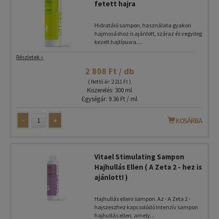
fetett hajra
Hidratáló sampon, használata gyakori
hajmosáshoz is ajánlott, száraz és vegyileg
kezelt hajtípusra....
Részletek »
2 808 Ft / db
( Nettó ár: 2 211 Ft )
Kiszerelés: 300 ml
Egységár: 9.36 Ft / ml
-
+
KOSÁRBA
Vitael Stimulating Sampon
Hajhullás Ellen ( A Zeta 2 - hez is
ajánlott! )
Hajhullás elleni sampon. Az - A Zeta 2 -
hajszeszhez kapcsolódó Intenzív sampon
hajhullás ellen, amely...