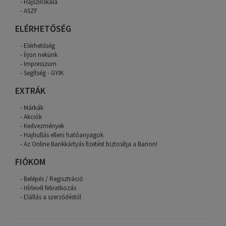
Hajszínskála
ASZF
ELÉRHETŐSÉG
Elérhetőség
Írjon nekünk
Impresszum
Segítség - GYIK
EXTRÁK
Márkák
Akciók
Kedvezmények
Hajhullás elleni hatóanyagok
Az Online Bankkártyás fizetést biztosítja a Barion!
FIÓKOM
Belépés / Regisztráció
Hírlevél feliratkozás
Elállás a szerződéstől