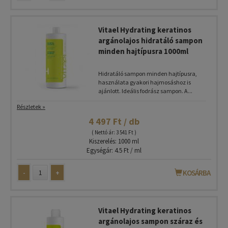
Vitael Hydrating keratinos
argánolajos hidratáló sampon
minden hajtípusra 1000ml
Hidratáló sampon minden hajtípusra,
használata gyakori hajmosáshoz is
ajánlott. Ideális fodrász sampon. A...
Részletek »
4 497 Ft / db
( Nettó ár: 3 541 Ft )
Kiszerelés: 1000 ml
Egységár: 4.5 Ft / ml
-
+
KOSÁRBA
Vitael Hydrating keratinos
argánolajos sampon száraz és