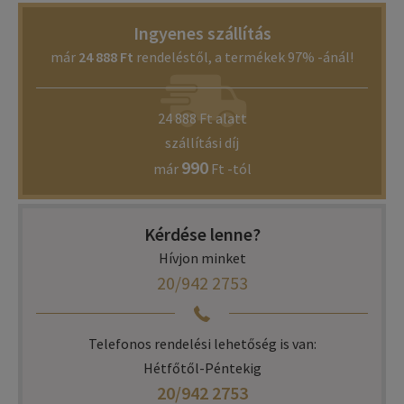
Ingyenes szállítás
már
24 888 Ft
rendeléstől, a termékek 97% -ánál!
24 888 Ft alatt
szállítási díj
990
már
Ft -tól
Kérdése lenne?
Hívjon minket
20/942 2753
Telefonos rendelési lehetőség is van:
Hétfőtől-Péntekig
20/942 2753