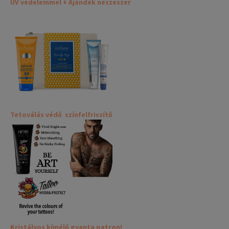
UV védelemmel + Ajándék neszeszer
Tetoválás védő színfelfrissítő
Kristályos kímélő gyanta patron!