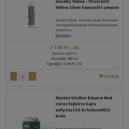
Goodby Yellow - Vitael Anti
Yellow Silver hamvasító sampon
Goodby Yellow - Sampon sárgás árnyalatot
semlegesítő hatással. Hamvasító sampon
sárgulásra...
Részletek »
3 748 Ft / db
( Nettó ár: 2 951 Ft )
Kiszerelés: 300 ml
Egységár: 12.49 Ft / ml
-
+
KOSÁRBA
Maxima Vitalker Balance Mud
zsíros fejbőrre hajra
mélytisztító és helyreállító
krém
Nagyon erős hajzsírosodásra is