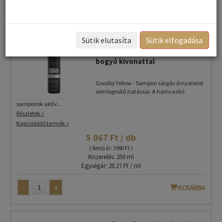
Goodby Yellow - Maxima
Sütik elutasíta
Sütik elfogadása
Charcoal Karbon9 Hamvasító
sampon aktív szénnel és goji
bogyó kivonattal
Goodby Yellow - Sampon sárgás árnyalatot
semlegesítő hatással. A hamvasító
samponok aktív...
Részletek »
Kapcsolódó termék »
5 067 Ft / db
( Nettó ár: 3 990 Ft )
Kiszerelés: 250 ml
Egységár: 20.27 Ft / ml
-
+
KOSÁRBA