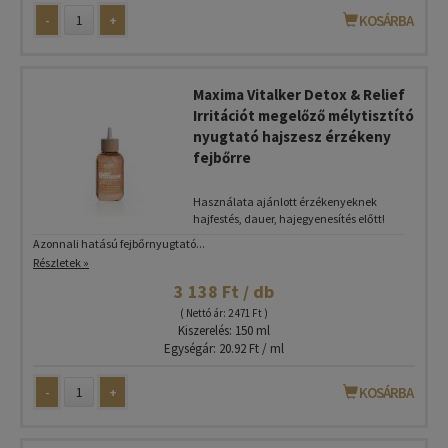
-
+
KOSÁRBA
Maxima Vitalker Detox & Relief
Irritációt megelőző mélytisztító
nyugtató hajszesz érzékeny
fejbőrre
Használata ajánlott érzékenyeknek
hajfestés, dauer, hajegyenesítés előtt!
Azonnali hatású fejbőrnyugtató...
Részletek »
3 138 Ft / db
( Nettó ár: 2 471 Ft )
Kiszerelés: 150 ml
Egységár: 20.92 Ft / ml
-
+
KOSÁRBA