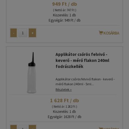
949 Ft / db
( Nettó ár: 747 Ft )
Kiszerelés: 1 db
Egységár: 949 Ft / db
-
+
KOSÁRBA
Applikátor csőrös felvivő -
keverő - mérő flakon 240ml
fodrászkellék
Applikátor csőrös felvivő flakon - keverő -
mérő flakon 240ml - 5ml...
Részletek »
1 628 Ft / db
( Nettó ár: 1 282 Ft )
Kiszerelés: 1 db
Egységár: 1628 Ft / db