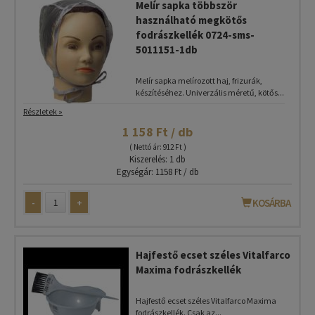
Melír sapka többször
használható megkötős
fodrászkellék 0724-sms-
5011151-1db
Melír sapka melírozott haj, frizurák,
készítéséhez. Univerzális méretű, kötős...
Részletek »
1 158 Ft / db
( Nettó ár: 912 Ft )
Kiszerelés: 1 db
Egységár: 1158 Ft / db
-
+
KOSÁRBA
Hajfestő ecset széles Vitalfarco
Maxima fodrászkellék
Hajfestő ecset széles Vitalfarco Maxima
fodrászkellék. Csak az...