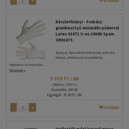
-
+
KOSÁRBA
Készlethiány! - Fodrász
gumikesztyű minimális púderral
Latex 01671 S-es 100db Spain
OR01671
Spanyol, Speciálisan fodrászok számára
készül, a fodrászati munkákhoz
fejlesztve. A minimális...
Részletek »
3 539 Ft / db
( Nettó ár: 2 787 Ft )
Kiszerelés: 100 db
Egységár: 35.39 Ft / db
-
+
KOSÁRBA
Hajfesték mérő keverő mixer