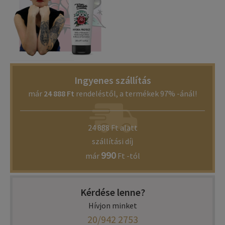
Ingyenes szállítás
már
24 888 Ft
rendeléstől, a termékek 97% -ánál!
24 888 Ft alatt
szállítási díj
990
már
Ft -tól
Kérdése lenne?
Hívjon minket
20/942 2753