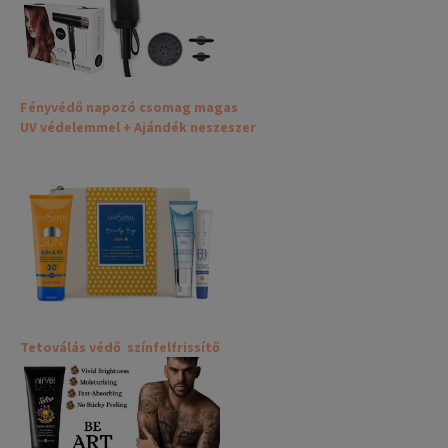
Fényvédő napozó csomag magas
UV védelemmel + Ajándék neszeszer
Tetoválás védő színfelfrissítő