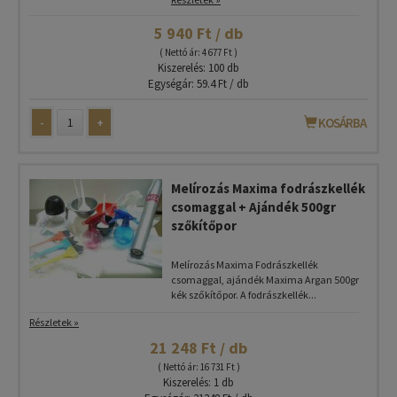
5 940 Ft / db
( Nettó ár: 4 677 Ft )
Kiszerelés: 100 db
Egységár: 59.4 Ft / db
-
+
KOSÁRBA
Melírozás Maxima fodrászkellék
csomaggal + Ajándék 500gr
szőkítőpor
Melírozás Maxima Fodrászkellék
csomaggal, ajándék Maxima Argan 500gr
kék szőkítőpor. A fodrászkellék...
Részletek »
21 248 Ft / db
( Nettó ár: 16 731 Ft )
Kiszerelés: 1 db