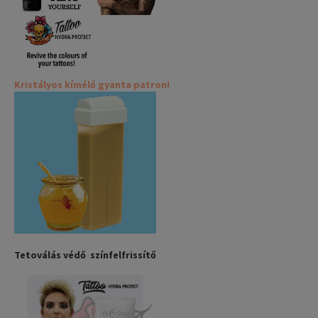
Kristályos kímélő gyanta patron!
Tetoválás védő színfelfrissítő