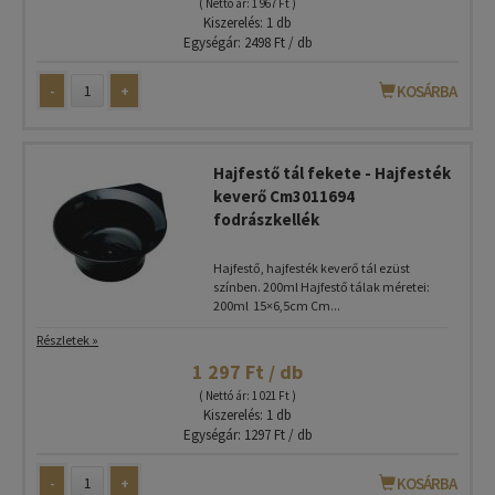
( Nettó ár: 1 967 Ft )
Kiszerelés: 1 db
Egységár: 2498 Ft / db
-
+
KOSÁRBA
Hajfestő tál fekete - Hajfesték
keverő Cm3011694
fodrászkellék
Hajfestő, hajfesték keverő tál ezüst
színben. 200ml Hajfestő tálak méretei:
200ml 15×6,5cm Cm...
Részletek »
1 297 Ft / db
( Nettó ár: 1 021 Ft )
Kiszerelés: 1 db
Egységár: 1297 Ft / db
-
+
KOSÁRBA