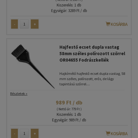
Kiszerelés: 1 db
Egységár: 3289 Ft / db
-
+
KOSÁRBA
Hajfestő ecset dupla vastag
58mm széles polírozott szőrrel
OR04655 Fodrászkellék
Hajkímélő hajfestő ecset dupla vastag, 58
mm széles, polírozott, erős, de lágy
tapintású szőrrel....
Részletek »
989 Ft / db
( Nettó ár: 779 Ft )
Kiszerelés: 1 db
Egységár: 989 Ft / db
-
+
KOSÁRBA