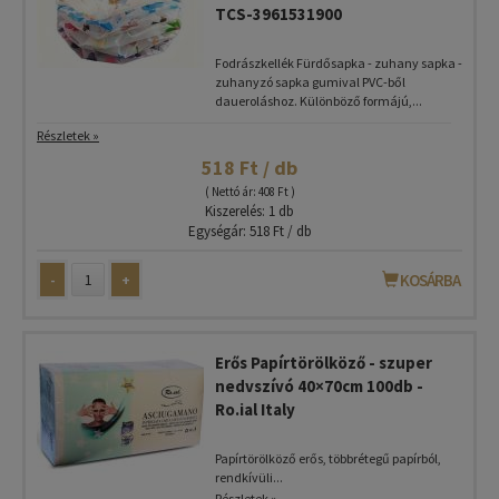
TCS-3961531900
Fodrászkellék Fürdősapka - zuhany sapka -
zuhanyzó sapka gumival PVC-ből
daueroláshoz. Különböző formájú,...
Részletek »
518 Ft / db
( Nettó ár: 408 Ft )
Kiszerelés: 1 db
Egységár: 518 Ft / db
-
+
KOSÁRBA
Erős Papírtörölköző - szuper
nedvszívó 40×70cm 100db -
Ro.ial Italy
Papírtörölköző erős, többrétegű papírból,
rendkívüli...
Részletek »