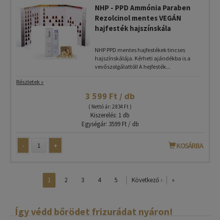
NHP - PPD Ammónia Paraben
Rezolcinol mentes VEGÁN
hajfesték hajszínskála
NHP PPD mentes hajfestékek tincses
hajszínskálája. Kérheti ajándékba is a
vevőszolgálattól! A hejfesték...
Részletek »
3 599 Ft / db
( Nettó ár: 2 834 Ft )
Kiszerelés: 1 db
Egységár: 3599 Ft / db
-
+
KOSÁRBA
1
2
3
4
5
Következő ›
»
Így védd bőrödet frizurádat nyáron!