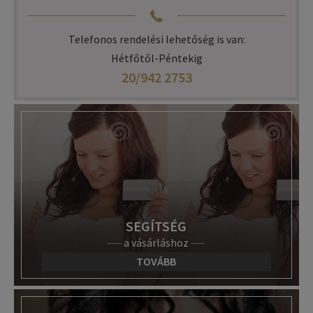
Telefonos rendelési lehetőség is van:
Hétfőtől-Péntekig
20/942 2753
SEGÍTSÉG
a vásárláshoz
TOVÁBB