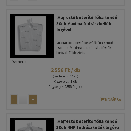
.Hajfestő beterítő fólia kendő
30db Maxima fodrászkellék
logóval
Vitalfarco hajfestő beterítő fólia kendő
csomag, Maxima keratinos hajfesték
logóval. Többször is...
Részletek »
2 558 Ft / db
( Nettó ár: 2 014 Ft )
Kiszerelés: 1 db
Egységár: 2558 Ft / db
-
+
KOSÁRBA
.Hajfestő beterítő fólia kendő
30db NHP fodrászkellék logóval