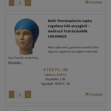
-
+
KOSÁRBA
Melír thermoplastic sapka
rugalmas kék anyagból -
melírozó fodrászkellék
CM3040025
Melír sapka erős, gumihoz hasonló, hőre
lágyuló, rugalmas anyagból, melírozott
haj, frizurák, ombre haj...
Részletek »
4 158 Ft / db
( Nettó ár: 3 274 Ft )
Kiszerelés: 1 db
Egységár: 4158 Ft / db
-
+
KOSÁRBA