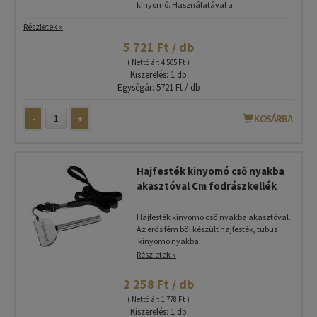
kinyomó. Használatával a...
Részletek »
5 721 Ft / db
( Nettó ár: 4 505 Ft )
Kiszerelés: 1 db
Egységár: 5721 Ft / db
-
+
KOSÁRBA
Hajfesték kinyomó cső nyakba
akasztóval Cm fodrászkellék
Hajfesték kinyomó cső nyakba akasztóval.
Az erős fém ből készült hajfesték, tubus
kinyomó nyakba...
Részletek »
2 258 Ft / db
( Nettó ár: 1 778 Ft )
Kiszerelés: 1 db