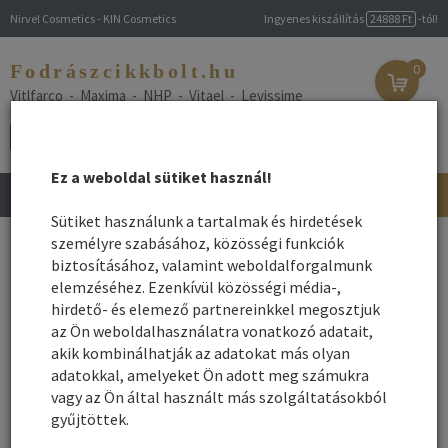
Nirvel Cosmetics - KIN Cosmetics
Ingyenes kiszállítás
24888 Ft
-tól!
Fodrászcikkbolt.hu
0
Vitlfarco - Maxima - NHP - Vitael - Levissime
Ez a weboldal sütiket használ!
Toggle
navigation
Sütiket használunk a tartalmak és hirdetések
Főoldal
személyre szabásához, közösségi funkciók
/
Webshop
/
Hajfesték
/ Hajfestés fodrászkellékei
biztosításához, valamint weboldalforgalmunk
Hajfestés fodrászkellékei
elemzéséhez. Ezenkívül közösségi média-,
hirdető- és elemező partnereinkkel megosztjuk
az Ön weboldalhasználatra vonatkozó adatait,
Hajfesték színskála
akik kombinálhatják az adatokat más olyan
adatokkal, amelyeket Ön adott meg számukra
Melírozás fodrászkellékei
vagy az Ön által használt más szolgáltatásokból
gyűjtöttek.