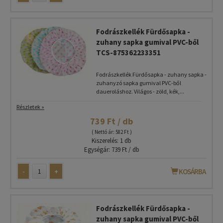
Fodrászkellék Fürdősapka -
zuhany sapka gumival PVC-ből
TCS-875362233351
Fodrászkellék Fürdősapka - zuhany sapka -
zuhanyzó sapka gumival PVC-ből
daueroláshoz. Világos - zöld, kék,...
Részletek »
739 Ft / db
( Nettó ár: 582 Ft )
Kiszerelés: 1 db
Egységár: 739 Ft / db
-
+
KOSÁRBA
Fodrászkellék Fürdősapka -
zuhany sapka gumival PVC-ből