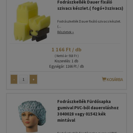
Fodrászkellék Dauer fixáló
szivacs készlet.( fogó+3szivacs)
Fodrászkellék Dauer fixáló szivacs készlet.
(...
Részletek »
1 166 Ft / db
( Nettó ár: 918 Ft )
Kiszerelés: 1 db
Egységár: 1166 Ft / db
-
+
KOSÁRBA
Fodrászkellék Fürdősapka
gumival PVC-ből daueroláshoz
3040028 vagy 01542 kék
mintával