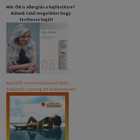
Már ÖN is allergiás a hajfestésre?
Nálunk talál megoldást hogy
festhesse haját!
Ajándék strand táskával! Nyári
hajápoló csomag UV védelemmel!