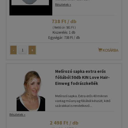
Részletek »
738 Ft / db
( Nettó ár: 581 Ft )
Kiszerelés: 1 db
Egységár: 738 Ft / db
-
+
KOSÁRBA
Melírozó sapka extra erős
fóliából 50db KIN Love Hair-
Einweg fodrászkellék
Melírozó sapka. Extra erős 40 mikron
vastag műanyag fóliából készült, kötő
szárakkal is rendelkező...
Részletek »
2 498 Ft / db