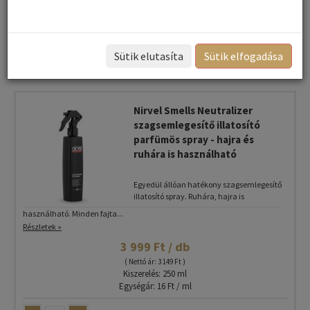
Név szerint
Rendezés:
Összes gyártó
Rendezés - Gyártók - szerint:
Sütik elutasíta
Sütik elfogadása
1
2
3
4
5
Következő ›
»
Nirvel Smells Neutralizer
szagsemlegesítő illatosító
parfümös spray - hajra és
ruhára is használható
Egyedül állóan hatékony szagsemlegesítő
illatosító spray. Ruhára, hajra is
használható. Minden fajta...
Részletek »
3 999 Ft / db
( Nettó ár: 3 149 Ft )
Kiszerelés: 250 ml
Egységár: 16 Ft / ml