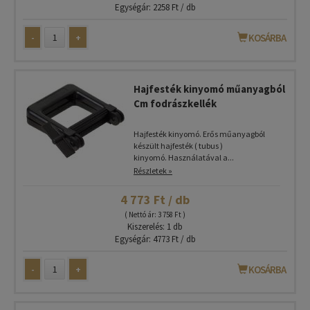
Egységár: 2258 Ft / db
-
+
KOSÁRBA
Hajfesték kinyomó műanyagból
Cm fodrászkellék
Hajfesték kinyomó. Erős műanyagból
készült hajfesték ( tubus )
kinyomó. Használatával a...
Részletek »
4 773 Ft / db
( Nettó ár: 3 758 Ft )
Kiszerelés: 1 db
Egységár: 4773 Ft / db
-
+
KOSÁRBA