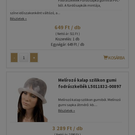
Fodrászkellék Fürdősapka gumival PVC-
ből. A fürdősapkák mintája,
színe időszakonként váltózó, a...
Részletek »
649 Ft / db
( Nettó ár: 511 Ft )
Kiszerelés: 1 db
Egységár: 649 Ft / db
-
+
KOSÁRBA
Melírozó kalap szilikon gumi
fodrászkellék L5011832-00897
Melírozó kalap szilikon gumiból. Melírozó
gumi sapka átmérő: kb....
Részletek »
3 289 Ft / db
( Nettó ár: 2 590 Ft )