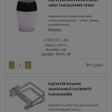
séker fodrászkellék 250ml
Hajfesték mérő keverő mixer séker,
ml literes beosztással. -- 250ml - Shaker,
hajfesték keverő...
Részletek »
2 930 Ft / db
( Nettó ár: 2 307 Ft )
Kiszerelés: 1 db
Egységár: 2930 Ft / db
-
+
KOSÁRBA
Hajfesték kinyomó
alumíniumból Cm7000675
fodrászkellék
Hajfesték kinyomó. Erős alumíniumból
készült hajfesték ( tubus )