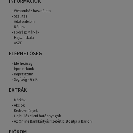
INFORMÁCIÓK
Webáruház használata
Szállítás
Adatvédelem
Rólunk
Fodrász Márkák
Hajszínskála
ASZF
ELÉRHETŐSÉG
Elérhetőség
Írjon nekünk
Impresszum
Segítség - GYIK
EXTRÁK
Márkák
Akciók
Kedvezmények
Hajhullás elleni hatóanyagok
Az Online Bankkártyás fizetést biztosítja a Barion!
FIÓKOM