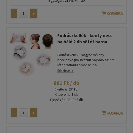
Egységár: 21248 Ft / db
-
+
KOSÁRBA
Fodrászkellék - konty necc
hajháló 2 db sötét barna
Fodrászkellék - Nagyon vékony
necc anyagból készült hajháló. Szinte
láthatatlanul olvad bele a...
Részletek »
881 Ft / db
( Nettó ár: 694 Ft )
Kiszerelés: 1 db
Egységár: 881 Ft / db
-
+
KOSÁRBA