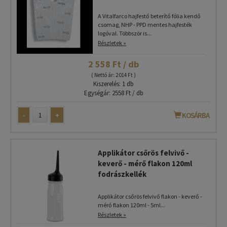
A Vitalfarco hajfestő beterítő fólia kendő
csomag, NHP - PPD mentes hajfesték
logóval. Többször is...
Részletek »
2 558 Ft / db
( Nettó ár: 2 014 Ft )
Kiszerelés: 1 db
Egységár: 2558 Ft / db
-
+
KOSÁRBA
Applikátor csőrös felvivő -
keverő - mérő flakon 120ml
fodrászkellék
Applikátor csőrös felvivő flakon - keverő -
mérő flakon 120ml - 5ml...
Részletek »