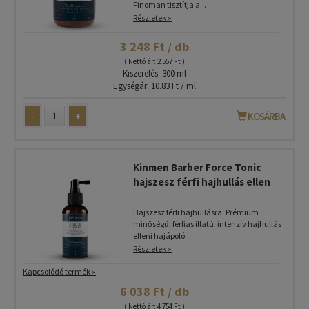
Finoman tisztítja a...
Részletek »
3 248 Ft / db
( Nettó ár: 2 557 Ft )
Kiszerelés: 300 ml
Egységár: 10.83 Ft / ml
-
+
KOSÁRBA
Kinmen Barber Force Tonic
hajszesz férfi hajhullás ellen
Hajszesz férfi hajhullásra. Prémium
minőségű, férfias illatú, intenzív hajhullás
elleni hajápoló...
Részletek »
Kapcsolódó termék »
6 038 Ft / db
( Nettó ár: 4 754 Ft )