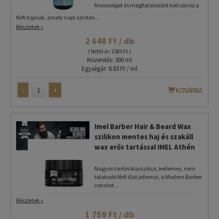
frissességet és megfiatalodást kölcsönöz a
férfi hajnak, amely napi szinten...
Részletek »
2 648 Ft / db
( Nettó ár: 2 085 Ft )
Kiszerelés: 300 ml
Egységár: 8.83 Ft / ml
-
+
KOSÁRBA
Imel Barber Hair & Beard Wax
szilikon mentes haj és szakáll
wax erős tartással IMEL Athén
Nagyon tartós klasszikus, kellemes, nem
tolakodó férfi illat jellemzi, a Modern Barber
vonalat...
Részletek »
1 759 Ft / db