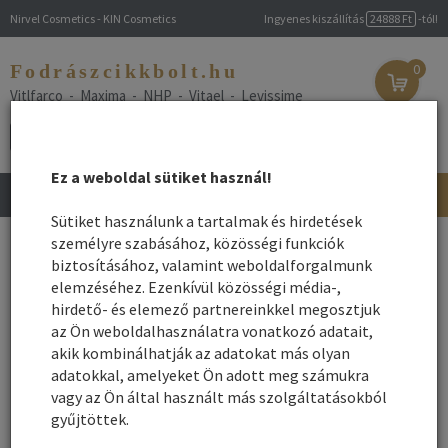
Nirvel Cosmetics - KIN Cosmetics
Ingyenes kiszállítás
24888 Ft
-tól!
Fodrászcikkbolt.hu
0
Vitlfarco - Maxima - NHP - Vitael - Levissime
Ez a weboldal sütiket használ!
Toggle
navigation
Sütiket használunk a tartalmak és hirdetések
Főoldal
személyre szabásához, közösségi funkciók
/
Webshop
/
Hajápolás
/ Férfi hajak
biztosításához, valamint weboldalforgalmunk
Férfi hajak
elemzéséhez. Ezenkívül közösségi média-,
hirdető- és elemező partnereinkkel megosztjuk
az Ön weboldalhasználatra vonatkozó adatait,
Név szerint
Rendezés:
akik kombinálhatják az adatokat más olyan
Összes gyártó
adatokkal, amelyeket Ön adott meg számukra
Rendezés - Gyártók - szerint:
vagy az Ön által használt más szolgáltatásokból
gyűjtöttek.
1
2
Következő ›
»