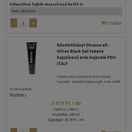
Választhat fejbőr masszírozó kefét is
-
+
KOSÁRBA
Készlethiány! Olvassa el! -
Vifrex Black Gel fekete
hajszínező erős hajzselé PDV-
ITALY
Fekete színű színező és erős tartású
hajzselé - szakáll és bajusz gél, mely a férfi
és női hajakat,...
Részletek »
2 979 Ft / db
( Nettó ár: 2 346 Ft )
Kiszerelés: 100 ml
Egységár: 29.79 Ft / ml