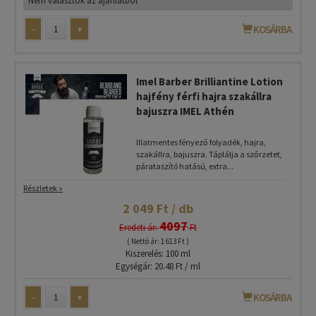
-
+
KOSÁRBA
Imel Barber Brilliantine Lotion
hajfény férfi hajra szakállra
bajuszra IMEL Athén
Illatmentes fényező folyadék, hajra,
szakállra, bajuszra. Táplálja a szőrzetet,
párataszító hatású, extra...
Részletek »
2 049 Ft / db
4097
Eredeti ár:
Ft
( Nettó ár: 1 613 Ft )
Kiszerelés: 100 ml
Egységár: 20.48 Ft / ml
-
+
KOSÁRBA