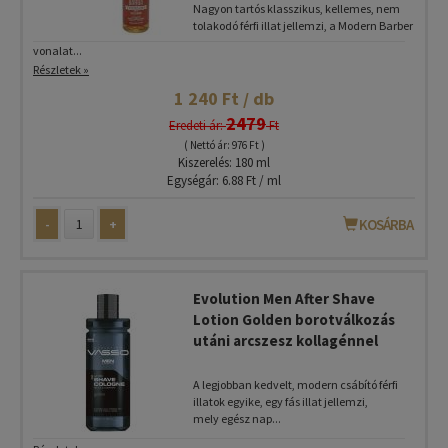
Nagyon tartós klasszikus, kellemes, nem
tolakodó férfi illat jellemzi, a Modern Barber
vonalat...
Részletek »
1 240 Ft / db
2479
Eredeti ár:
Ft
( Nettó ár: 976 Ft )
Kiszerelés: 180 ml
Egységár: 6.88 Ft / ml
-
+
KOSÁRBA
Evolution Men After Shave
Lotion Golden borotválkozás
utáni arcszesz kollagénnel
A legjobban kedvelt, modern csábító férfi
illatok egyike, egy fás illat jellemzi,
mely egész nap...