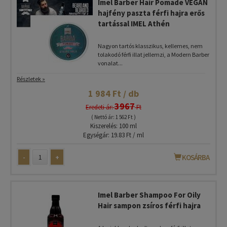
Imel Barber Hair Pomade VEGÁN
hajfény paszta férfi hajra erős
tartással IMEL Athén
Nagyon tartós klasszikus, kellemes, nem
tolakodó férfi illat jellemzi, a Modern Barber
vonalat...
Részletek »
1 984 Ft / db
3967
Eredeti ár:
Ft
( Nettó ár: 1 562 Ft )
Kiszerelés: 100 ml
Egységár: 19.83 Ft / ml
-
+
KOSÁRBA
Imel Barber Shampoo For Oily
Hair sampon zsíros férfi hajra