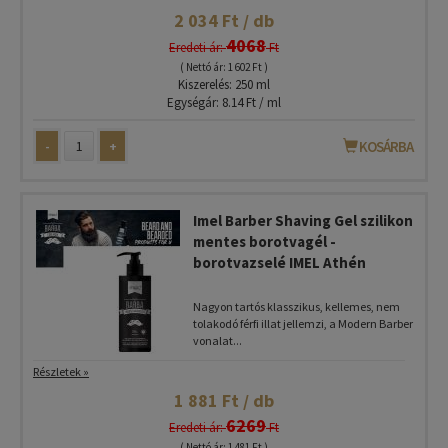
2 034 Ft / db
4068
Eredeti ár:
Ft
( Nettó ár: 1 602 Ft )
Kiszerelés: 250 ml
Egységár: 8.14 Ft / ml
-
+
KOSÁRBA
Imel Barber Shaving Gel szilikon
mentes borotvagél -
borotvazselé IMEL Athén
Nagyon tartós klasszikus, kellemes, nem
tolakodó férfi illat jellemzi, a Modern Barber
vonalat...
Részletek »
1 881 Ft / db
6269
Eredeti ár:
Ft
( Nettó ár: 1 481 Ft )