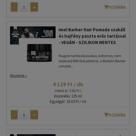
-
+
KOSÁRBA
Imel Barber Hair Pomade szakáll
és hajfény paszta erős tartással
- VEGÁN - SZILIKON MENTES
Nagyon tartós klasszikus, kellemes, nem
tolakodó férfi illat jellemzi, a Modern Barber
vonalat...
Részletek »
4 129 Ft / db
( Nettó ár: 3 251 Ft )
Kiszerelés: 125 ml
Egységár: 33.03 Ft / ml
-
+
KOSÁRBA