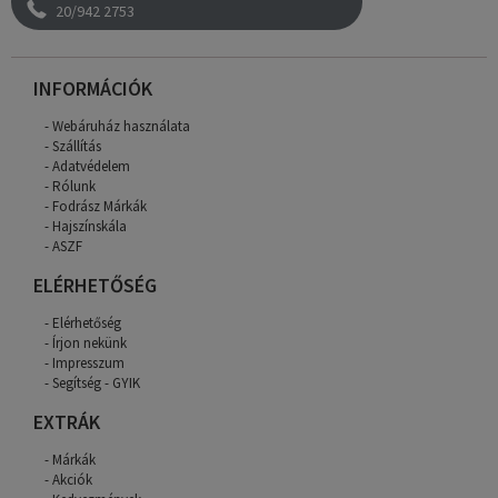
20/942 2753
INFORMÁCIÓK
Webáruház használata
Szállítás
Adatvédelem
Rólunk
Fodrász Márkák
Hajszínskála
ASZF
ELÉRHETŐSÉG
Elérhetőség
Írjon nekünk
Impresszum
Segítség - GYIK
EXTRÁK
Márkák
Akciók