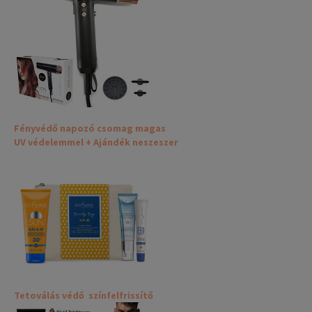
Fényvédő napozó csomag magas
UV védelemmel + Ajándék neszeszer
Tetoválás védő színfelfrissítő