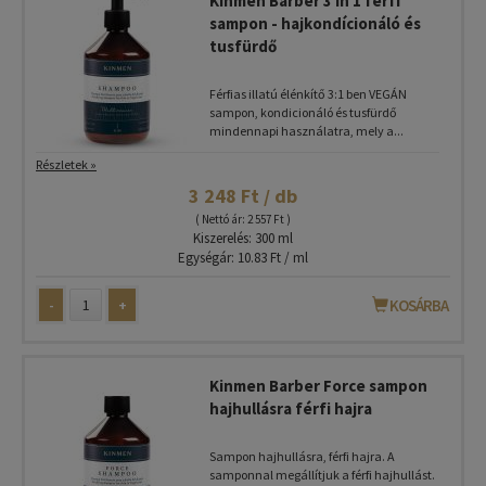
Kinmen Barber 3 in 1 férfi
sampon - hajkondícionáló és
tusfürdő
Férfias illatú élénkítő 3:1 ben VEGÁN
sampon, kondicionáló és tusfürdő
mindennapi használatra, mely a...
Részletek »
3 248 Ft / db
( Nettó ár: 2 557 Ft )
Kiszerelés: 300 ml
Egységár: 10.83 Ft / ml
-
+
KOSÁRBA
Kinmen Barber Force sampon
hajhullásra férfi hajra
Sampon hajhullásra, férfi hajra. A
samponnal megállítjuk a férfi hajhullást.