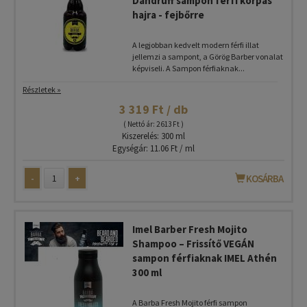
Dandruff sampon férfi korpás
hajra - fejbőrre
A legjobban kedvelt modern férfi illat
jellemzi a sampont, a Görög Barber vonalat
képviseli. A Sampon férfiaknak...
Részletek »
3 319 Ft / db
( Nettó ár: 2 613 Ft )
Kiszerelés: 300 ml
Egységár: 11.06 Ft / ml
-
+
KOSÁRBA
Imel Barber Fresh Mojito
Shampoo – Frissítő VEGÁN
sampon férfiaknak IMEL Athén
300 ml
A Barba Fresh Mojito férfi sampon