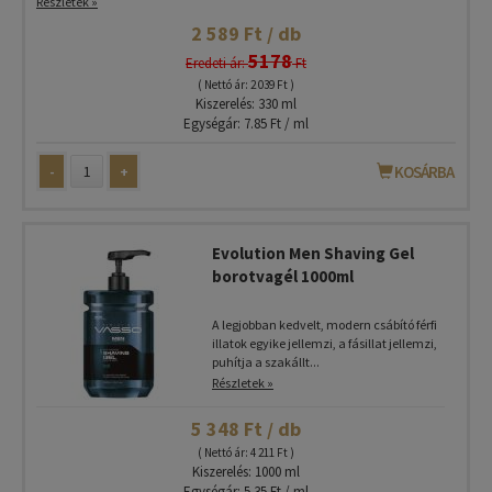
Részletek »
2 589 Ft / db
5178
Eredeti ár:
Ft
( Nettó ár: 2 039 Ft )
Kiszerelés: 330 ml
Egységár: 7.85 Ft / ml
-
+
KOSÁRBA
Evolution Men Shaving Gel
borotvagél 1000ml
A legjobban kedvelt, modern csábító férfi
illatok egyike jellemzi, a fásillat jellemzi,
puhítja a szakállt...
Részletek »
5 348 Ft / db
( Nettó ár: 4 211 Ft )
Kiszerelés: 1000 ml
Egységár: 5.35 Ft / ml