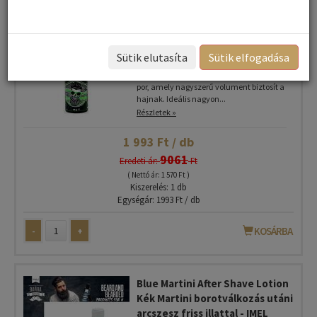
Barber volumennövelő púder
hajra szakállra 20gr
Sütik elutasíta
Sütik elfogadása
Rendkívül könnyű, finom, texturáló, mattító
por, amely nagyszerű volument biztosít a
hajnak. Ideális nagyon...
Részletek »
1 993 Ft / db
9061
Eredeti ár:
Ft
( Nettó ár: 1 570 Ft )
Kiszerelés: 1 db
Egységár: 1993 Ft / db
-
+
KOSÁRBA
Blue Martini After Shave Lotion
Kék Martini borotválkozás utáni
arcszesz friss illattal - IMEL