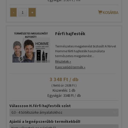
-
+
KOSÁRBA
Férfi hajfesték
Természetes megjelenést biztosít! A Nirvel
Homme férfi hajfesték használata
természetes megjelenést...
Részletek »
Kapcsolódó termék »
3 348 Ft / db
( Nettó ár: 2 636 Ft )
Kiszerelés: 1 db
Egységár: 3348 Ft / db
Válasszon H.férfi hajfesték színt
Ajánló a legnépszerűbb termékekből!