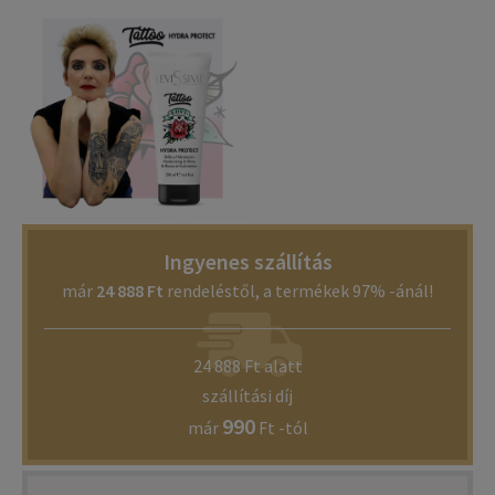
Ingyenes szállítás
már
24 888 Ft
rendeléstől, a termékek 97% -ánál!
24 888 Ft alatt
szállítási díj
990
már
Ft -tól