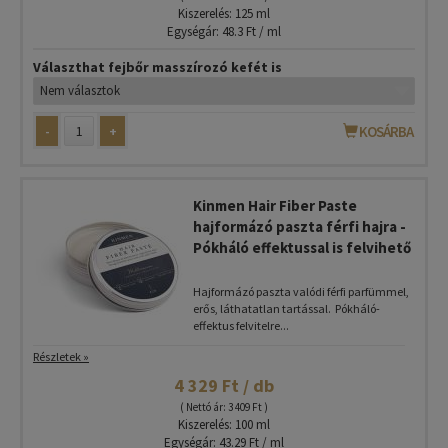
Kiszerelés: 125 ml
Egységár: 48.3 Ft / ml
Választhat fejbőr masszírozó kefét is
-
+
KOSÁRBA
Kinmen Hair Fiber Paste
hajformázó paszta férfi hajra -
Pókháló effektussal is felvihető
Hajformázó paszta valódi férfi parfümmel,
erős, láthatatlan tartással. Pókháló-
effektus felvitelre...
Részletek »
4 329 Ft / db
( Nettó ár: 3 409 Ft )
Kiszerelés: 100 ml
Egységár: 43.29 Ft / ml