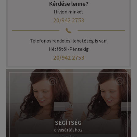
Kérdése lenne?
Hívjon minket
20/942 2753
Telefonos rendelési lehetőség is van:
Hétfőtől-Péntekig
20/942 2753
SEGÍTSÉG
a vásárláshoz