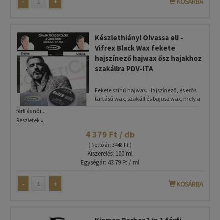
-
+
KOSÁRBA
Készlethiány! Olvassa el! -
Vifrex Black Wax fekete
hajszínező hajwax ősz hajakhoz
szakállra PDV-ITA
Fekete színű hajwax. Hajszínező, és erős
tartású wax, szakáll és bajusz wax, mely a
férfi és női...
Részletek »
4 379 Ft / db
( Nettó ár: 3 448 Ft )
Kiszerelés: 100 ml
Egységár: 43.79 Ft / ml
-
+
KOSÁRBA