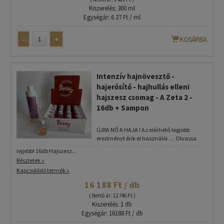
Kiszerelés: 300 ml
Egységár: 6.27 Ft / ml
-
+
KOSÁRBA
Intenzív hajnövesztő -
hajerősítő - hajhullás elleni
hajszesz csomag - A Zeta 2 -
16db + Sampon
ÚJRA NŐ A HAJA ! Az elérhető legjobb
eredményt érik el használói .... Olvassa
lejjebb! 16db Hajszesz...
Részletek »
Kapcsolódó termék »
16 188 Ft / db
( Nettó ár: 12 746 Ft )
Kiszerelés: 1 db
Egységár: 16188 Ft / db