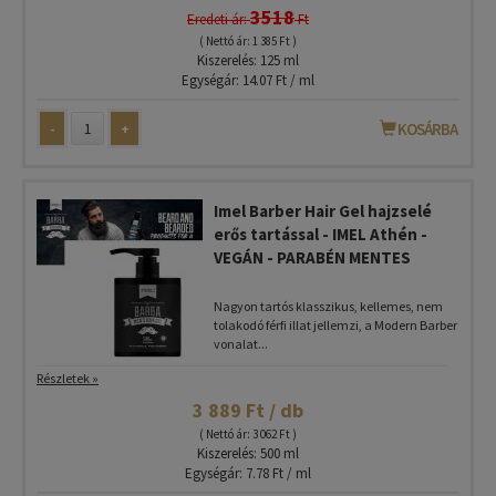
3518
Eredeti ár:
Ft
( Nettó ár: 1 385 Ft )
Kiszerelés: 125 ml
Egységár: 14.07 Ft / ml
-
+
KOSÁRBA
Imel Barber Hair Gel hajzselé
erős tartással - IMEL Athén -
VEGÁN - PARABÉN MENTES
Nagyon tartós klasszikus, kellemes, nem
tolakodó férfi illat jellemzi, a Modern Barber
vonalat...
Részletek »
3 889 Ft / db
( Nettó ár: 3 062 Ft )
Kiszerelés: 500 ml
Egységár: 7.78 Ft / ml