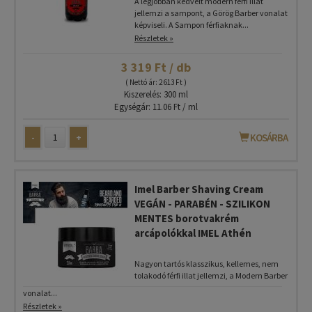
A legjobban kedvelt modern férfi illat
jellemzi a sampont, a Görög Barber vonalat
képviseli. A Sampon férfiaknak...
Részletek »
3 319 Ft / db
( Nettó ár: 2 613 Ft )
Kiszerelés: 300 ml
Egységár: 11.06 Ft / ml
-
+
KOSÁRBA
Imel Barber Shaving Cream
VEGÁN - PARABÉN - SZILIKON
MENTES borotvakrém
arcápolókkal IMEL Athén
Nagyon tartós klasszikus, kellemes, nem
tolakodó férfi illat jellemzi, a Modern Barber
vonalat...
Részletek »