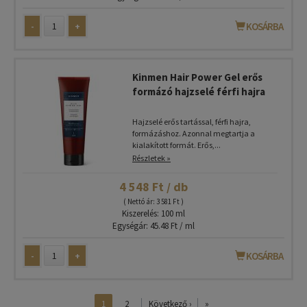
-
+
KOSÁRBA
Kinmen Hair Power Gel erős
formázó hajzselé férfi hajra
Hajzselé erős tartással, férfi hajra,
formázáshoz. Azonnal megtartja a
kialakított formát. Erős,...
Részletek »
4 548 Ft / db
( Nettó ár: 3 581 Ft )
Kiszerelés: 100 ml
Egységár: 45.48 Ft / ml
-
+
KOSÁRBA
1
2
Következő ›
»