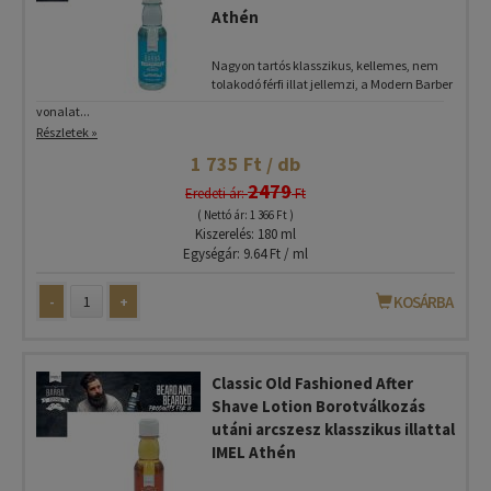
Athén
Nagyon tartós klasszikus, kellemes, nem
tolakodó férfi illat jellemzi, a Modern Barber
vonalat...
Részletek »
1 735 Ft / db
2479
Eredeti ár:
Ft
( Nettó ár: 1 366 Ft )
Kiszerelés: 180 ml
Egységár: 9.64 Ft / ml
-
+
KOSÁRBA
Classic Old Fashioned After
Shave Lotion Borotválkozás
utáni arcszesz klasszikus illattal
IMEL Athén