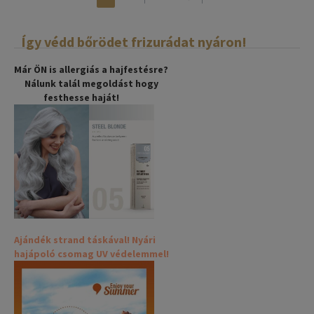
Így védd bőrödet frizurádat nyáron!
Már ÖN is allergiás a hajfestésre?
Nálunk talál megoldást hogy
festhesse haját!
Ajándék strand táskával! Nyári
hajápoló csomag UV védelemmel!