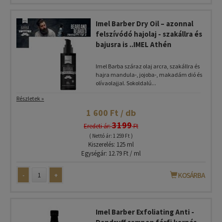
Imel Barber Dry Oil – azonnal
felszívódó hajolaj - szakállra és
bajusra is ..IMEL Athén
Imel Barba száraz olaj arcra, szakállra és
hajra mandula-, jojoba-, makadám dió és
olívaolajjal. Sokoldalú...
Részletek »
1 600 Ft / db
3199
Eredeti ár:
Ft
( Nettó ár: 1 259 Ft )
Kiszerelés: 125 ml
Egységár: 12.79 Ft / ml
-
+
KOSÁRBA
Imel Barber Exfoliating Anti -