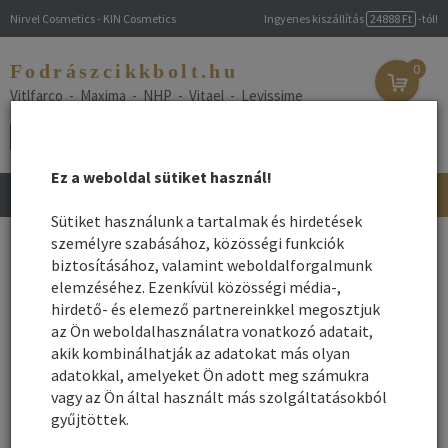
Nirvel Cosmetics - KIN Cosmetics
Ingyenes kiszállítás
24888 Ft
-tól!
Fodrászcikkbolt.hu
0
Vitlfarco - Maxima - NHP - Vitael - Levissime
Ez a weboldal sütiket használ!
Toggle
navigation
Sütiket használunk a tartalmak és hirdetések
Főoldal
személyre szabásához, közösségi funkciók
/
Webshop
/
Hajegyenesítés
/ Tartós hajegyenesítés
biztosításához, valamint weboldalforgalmunk
Tartós hajegyenesítés
elemzéséhez. Ezenkívül közösségi média-,
hirdető- és elemező partnereinkkel megosztjuk
Tartós hajegyenesítés, keratinos hajkiegyenesítő csomagokkal,
az Ön weboldalhasználatra vonatkozó adatait,
szettekkel. A tartós hajegyenesítés megkönnyíti az egyenes
akik kombinálhatják az adatokat más olyan
frizura elkészítését. Szükségtelenné teszi a hullámos-, göndör
adatokkal, amelyeket Ön adott meg számukra
haj mindennapi a vasalását. A krém és a folyékony állagú
vagy az Ön által használt más szolgáltatásokból
hajegyenesítő termékek segítségével megóvhatjuk a hajat a hő
gyűjtöttek.
okozta erős károsodástól, és sok időt takaríthatunk meg! A
tökéletesen egyenes, fényes és rugalmas hajtincsek