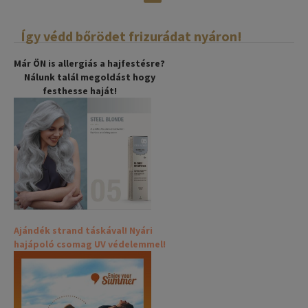
Így védd bőrödet frizurádat nyáron!
Már ÖN is allergiás a hajfestésre?
Nálunk talál megoldást hogy
festhesse haját!
Ajándék strand táskával! Nyári
hajápoló csomag UV védelemmel!