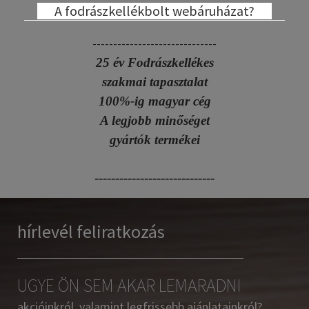
A fodrászkellékbolt webáruházat?
------------------------------
25 év Fodrászkellékes
szakmai tapasztalat
100%-ig magyar cég
A legjobb minőséget
gyártók termékei
-----------------------------
hírlevél feliratkozás
UGYE ÖN SEM AKAR LEMARADNI
akcióinkról, valamint legfrissebb ajánlatainkról?