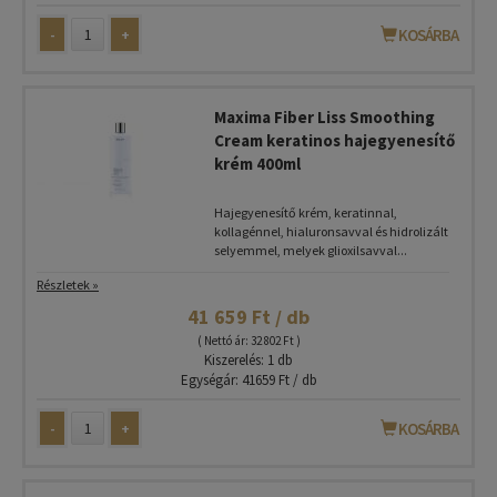
-
+
KOSÁRBA
Maxima Fiber Liss Smoothing
Cream keratinos hajegyenesítő
krém 400ml
Hajegyenesítő krém, keratinnal,
kollagénnel, hialuronsavval és hidrolizált
selyemmel, melyek glioxilsavval...
Részletek »
41 659 Ft / db
( Nettó ár: 32 802 Ft )
Kiszerelés: 1 db
Egységár: 41659 Ft / db
-
+
KOSÁRBA