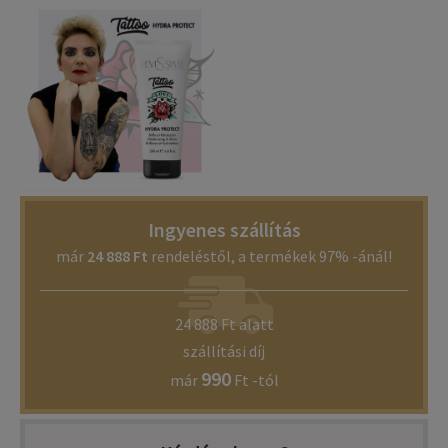
Ingyenes szállítás
már
24 888 Ft
rendeléstől, a termékek 97% -ánál!
24 888 Ft alatt
szállítási díj
990
már
Ft -tól