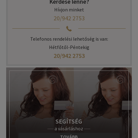
Kérdése lenne?
Hívjon minket
20/942 2753
Telefonos rendelési lehetőség is van:
Hétfőtől-Péntekig
20/942 2753
SEGÍTSÉG
a vásárláshoz
TOVÁBB