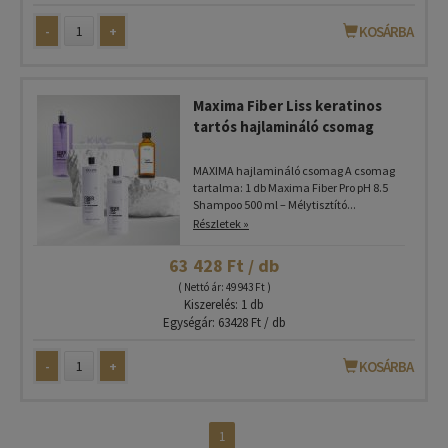
-
+
KOSÁRBA
Maxima Fiber Liss keratinos
tartós hajlamináló csomag
MAXIMA hajlamináló csomag A csomag
tartalma: 1 db Maxima Fiber Pro pH 8.5
Shampoo 500 ml – Mélytisztító...
Részletek »
63 428 Ft / db
( Nettó ár: 49 943 Ft )
Kiszerelés: 1 db
Egységár: 63428 Ft / db
-
+
KOSÁRBA
1