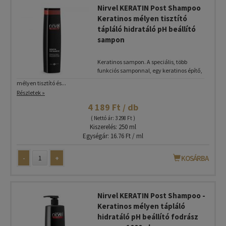
Nirvel KERATIN Post Shampoo
Keratinos mélyen tisztító
tápláló hidratáló pH beállító
sampon
Keratinos sampon. A speciális, több
funkciós samponnal, egy keratinos építő,
mélyen tisztító és...
Részletek »
4 189 Ft / db
( Nettó ár: 3 298 Ft )
Kiszerelés: 250 ml
Egységár: 16.76 Ft / ml
-
+
KOSÁRBA
Nirvel KERATIN Post Shampoo -
Keratinos mélyen tápláló
hidratáló pH beállító fodrász