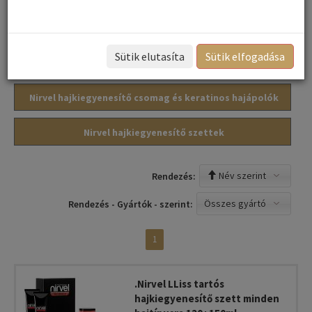
elkészítéséhez, a tartós hajegyenesí...
Sütik elutasíta
Sütik elfogadása
Maxima Liss keratinos hajegyenesítő csomag
Nirvel hajkiegyenesítő csomag és keratinos hajápolók
Nirvel hajkiegyenesítő szettek
Név szerint
Rendezés:
Összes gyártó
Rendezés - Gyártók - szerint:
1
.Nirvel LLiss tartós
hajkiegyenesítő szett minden