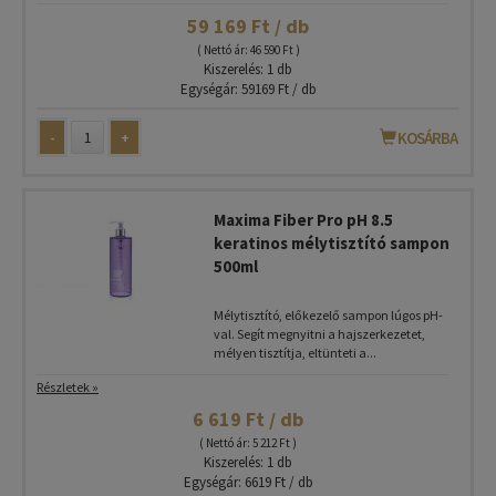
59 169 Ft / db
( Nettó ár: 46 590 Ft )
Kiszerelés: 1 db
Egységár: 59169 Ft / db
-
+
KOSÁRBA
Maxima Fiber Pro pH 8.5
keratinos mélytisztító sampon
500ml
Mélytisztító, előkezelő sampon lúgos pH-
val. Segít megnyitni a hajszerkezetet,
mélyen tisztítja, eltünteti a...
Részletek »
6 619 Ft / db
( Nettó ár: 5 212 Ft )
Kiszerelés: 1 db
Egységár: 6619 Ft / db