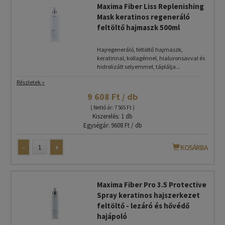
Maxima Fiber Liss Replenishing
Mask keratinos regeneráló
feltöltő hajmaszk 500ml
Hajregeneráló, feltöltő hajmaszk,
keratinnal, kollagénnel, hialuronsavval és
hidrolizált selyemmel, táplálja...
Részletek »
9 608 Ft / db
( Nettó ár: 7 565 Ft )
Kiszerelés: 1 db
Egységár: 9608 Ft / db
-
+
KOSÁRBA
Maxima Fiber Pro 3.5 Protective
Spray keratinos hajszerkezet
feltöltő - lezáró és hővédő
hajápoló