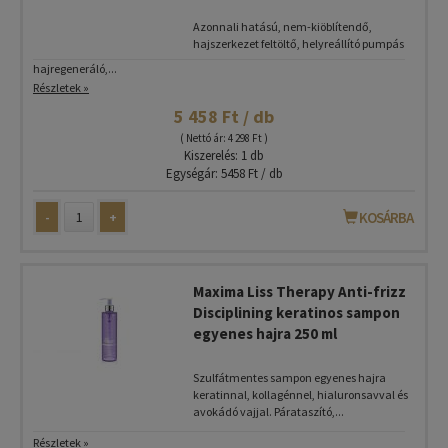
Azonnali hatású, nem-kiöblítendő,
hajszerkezet feltöltő, helyreállító pumpás
hajregeneráló,...
Részletek »
5 458 Ft / db
( Nettó ár: 4 298 Ft )
Kiszerelés: 1 db
Egységár: 5458 Ft / db
-
+
KOSÁRBA
Maxima Liss Therapy Anti-frizz
Disciplining keratinos sampon
egyenes hajra 250 ml
Szulfátmentes sampon egyenes hajra
keratinnal, kollagénnel, hialuronsavval és
avokádó vajjal. Párataszító,...
Részletek »