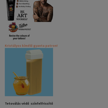
Kristályos kímélő gyanta patron!
Tetoválás védő színfelfrissítő