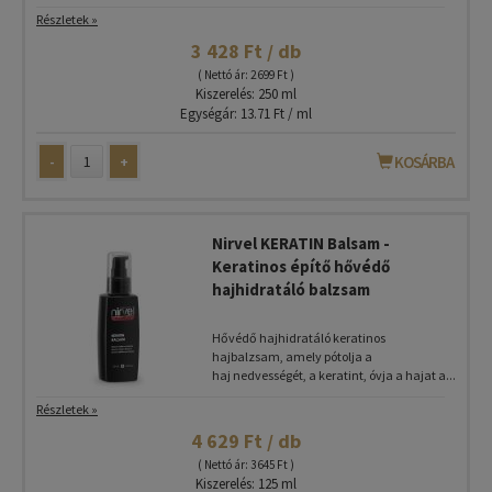
Részletek »
3 428 Ft / db
( Nettó ár: 2 699 Ft )
Kiszerelés: 250 ml
Egységár: 13.71 Ft / ml
-
+
KOSÁRBA
Nirvel KERATIN Balsam -
Keratinos építő hővédő
hajhidratáló balzsam
Hővédő hajhidratáló keratinos
hajbalzsam, amely pótolja a
haj nedvességét, a keratint, óvja a hajat a...
Részletek »
4 629 Ft / db
( Nettó ár: 3 645 Ft )
Kiszerelés: 125 ml