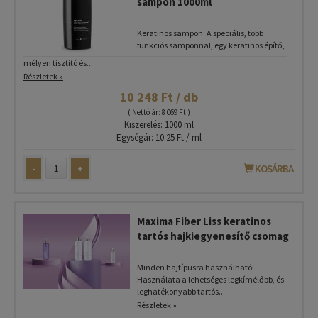
sampon 1000ml
Keratinos sampon. A speciális, több
funkciós samponnal, egy keratinos építő,
mélyen tisztító és...
Részletek »
10 248 Ft / db
( Nettó ár: 8 069 Ft )
Kiszerelés: 1000 ml
Egységár: 10.25 Ft / ml
-
+
KOSÁRBA
Maxima Fiber Liss keratinos
tartós hajkiegyenesítő csomag
Minden hajtípusra használható!
Használata a lehetséges legkímélőbb, és
leghatékonyabb tartós...
Részletek »