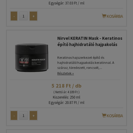
Egységár: 37.03 Ft / ml
-
+
KOSÁRBA
Nirvel KERATIN Mask - Keratinos
építő hajhidratáló hajpakolás
Keratinos hajszerkezet építő és
hajhidratáló hajpakolás keratinnal. A
száraz, töredezett, roncsolt,...
Részletek »
5 218 Ft / db
( Nettó ár: 4 109 Ft )
Kiszerelés: 250 ml
Egységár: 20.87 Ft / ml
-
+
KOSÁRBA