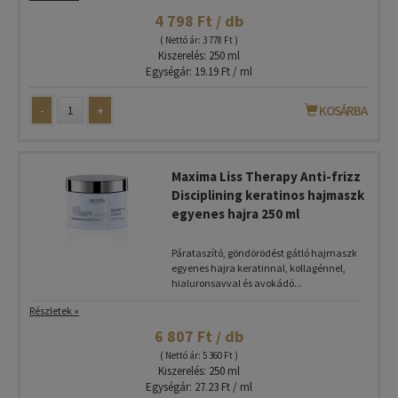
4 798 Ft / db
( Nettó ár: 3 778 Ft )
Kiszerelés: 250 ml
Egységár: 19.19 Ft / ml
-
+
KOSÁRBA
Maxima Liss Therapy Anti-frizz
Disciplining keratinos hajmaszk
egyenes hajra 250 ml
Párataszító, göndörödést gátló hajmaszk
egyenes hajra keratinnal, kollagénnel,
hialuronsavval és avokádó...
Részletek »
6 807 Ft / db
( Nettó ár: 5 360 Ft )
Kiszerelés: 250 ml
Egységár: 27.23 Ft / ml