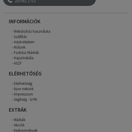
20/942 2753
INFORMÁCIÓK
Webáruház használata
Szállítás
Adatvédelem
Rólunk
Fodrász Márkák
Hajszínskála
ASZF
ELÉRHETŐSÉG
Elérhetőség
Írjon nekünk
Impresszum
Segítség - GYIK
EXTRÁK
Márkák
Akciók
Kedvezmények