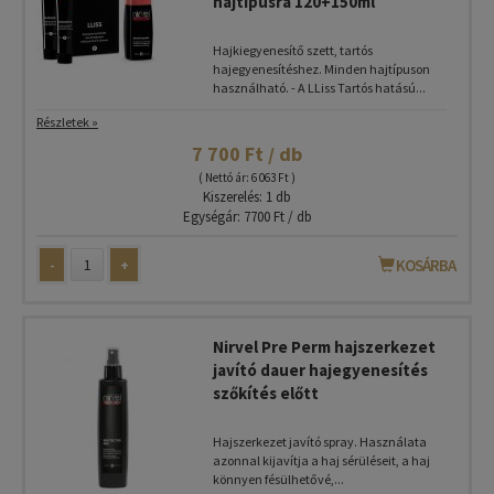
hajtípusra 120+150ml
Hajkiegyenesítő szett, tartós
hajegyenesítéshez. Minden hajtípuson
használható. - A LLiss Tartós hatású...
Részletek »
7 700 Ft / db
( Nettó ár: 6 063 Ft )
Kiszerelés: 1 db
Egységár: 7700 Ft / db
-
+
KOSÁRBA
Nirvel Pre Perm hajszerkezet
javító dauer hajegyenesítés
szőkítés előtt
Hajszerkezet javító spray. Használata
azonnal kijavítja a haj sérüléseit, a haj
könnyen fésülhetővé,...