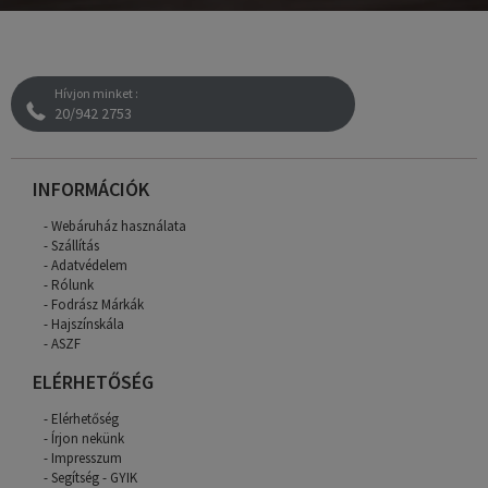
Hívjon minket :
20/942 2753
INFORMÁCIÓK
Webáruház használata
Szállítás
Adatvédelem
Rólunk
Fodrász Márkák
Hajszínskála
ASZF
ELÉRHETŐSÉG
Elérhetőség
Írjon nekünk
Impresszum
Segítség - GYIK