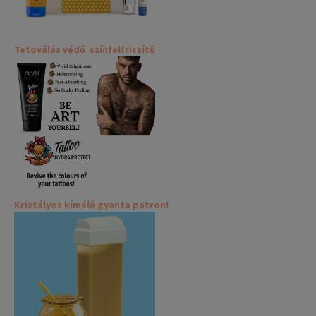
Tetoválás védő színfelfrissítő
Kristályos kímélő gyanta patron!