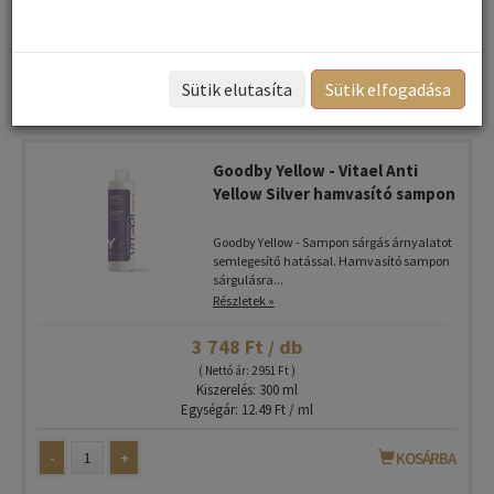
Rendezés:
Összes gyártó
Rendezés - Gyártók - szerint:
Sütik elutasíta
Sütik elfogadása
1
Goodby Yellow - Vitael Anti
Yellow Silver hamvasító sampon
Goodby Yellow - Sampon sárgás árnyalatot
semlegesítő hatással. Hamvasító sampon
sárgulásra...
Részletek »
3 748 Ft / db
( Nettó ár: 2 951 Ft )
Kiszerelés: 300 ml
Egységár: 12.49 Ft / ml
-
+
KOSÁRBA