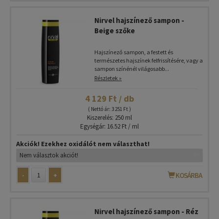
Nirvel hajszínező sampon -
Beige szőke
Hajszínező sampon, a festett és
természetes hajszínek felfrissítésére, vagy a
sampon színénél világosabb...
Részletek »
4 129 Ft / db
( Nettó ár: 3 251 Ft )
Kiszerelés: 250 ml
Egységár: 16.52 Ft / ml
Akciók! Ezekhez oxidálót nem választhat!
-
+
KOSÁRBA
Nirvel hajszínező sampon - Réz