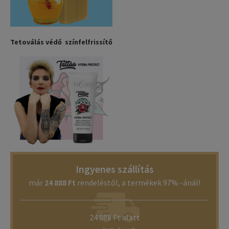
Tetoválás védő színfelfrissítő
Ingyenes szállítás
már
24 888 Ft
rendeléstől, a termékek 97% -ánál!
24 888 Ft alatt