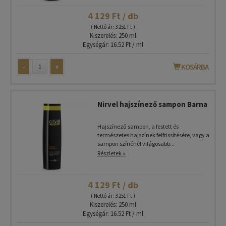
4 129 Ft / db
( Nettó ár: 3 251 Ft )
Kiszerelés: 250 ml
Egységár: 16.52 Ft / ml
-
+
KOSÁRBA
Nirvel hajszínező sampon Barna
Hajszínező sampon, a festett és
természetes hajszínek felfrissítésére, vagy a
sampon színénél világosabb...
Részletek »
4 129 Ft / db
( Nettó ár: 3 251 Ft )
Kiszerelés: 250 ml
Egységár: 16.52 Ft / ml