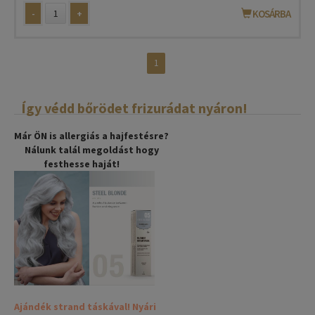
-
+
KOSÁRBA
1
Így védd bőrödet frizurádat nyáron!
Már ÖN is allergiás a hajfestésre?
Nálunk talál megoldást hogy
festhesse haját!
Ajándék strand táskával! Nyári