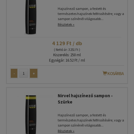
Hajszínező sampon, a festett és
természetes hajszínek felfrissítésére, vagy a
sampon színénél világosabb...
Részletek »
4 129 Ft / db
( Nettó ár: 3 251 Ft )
Kiszerelés: 250 ml
Egységár: 16.52 Ft / ml
-
+
KOSÁRBA
Nirvel hajszínező sampon -
Szürke
Hajszínező sampon, a festett és
természetes hajszínek felfrissítésére, vagy a
sampon színénél világosabb...
Részletek »