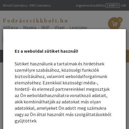
Nirvel Cosmetics - KIN Cosmetics
Ingyenes kiszállítás
24888 Ft
-tól!
Fodrászcikkbolt.hu
0
Vitlfarco - Maxima - NHP - Vitael - Levissime
Ez a weboldal sütiket használ!
Toggle
navigation
Sütiket használunk a tartalmak és hirdetések
Főoldal
személyre szabásához, közösségi funkciók
/
Webshop
/
Hajszínező
/ Hajszínező sampon
biztosításához, valamint weboldalforgalmunk
Hajszínező sampon
elemzéséhez. Ezenkívül közösségi média-,
hirdető- és elemező partnereinkkel megosztjuk
Hajszínező sampon használatával felfrissíthetjük vagy
az Ön weboldalhasználatra vonatkozó adatait,
megváltoztathatjuk hajszínünket. Sok hajmosássig tartják a
akik kombinálhatják az adatokat más olyan
hajszínt. A hajszínező samponok minden hajszínárnyalat
adatokkal, amelyeket Ön adott meg számukra
felfrissítésére rendelkezésre álnak.
vagy az Ön által használt más szolgáltatásokból
gyűjtöttek.
Név szerint