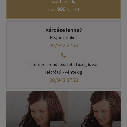
szállítási díj
990
már
Ft -tól
Kérdése lenne?
Hívjon minket
20/942 2753
Telefonos rendelési lehetőség is van:
Hétfőtől-Péntekig
20/942 2753