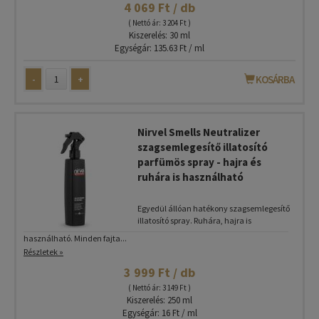
4 069 Ft / db
( Nettó ár: 3 204 Ft )
Kiszerelés: 30 ml
Egységár: 135.63 Ft / ml
-
+
KOSÁRBA
Nirvel Smells Neutralizer
szagsemlegesítő illatosító
parfümös spray - hajra és
ruhára is használható
Egyedül állóan hatékony szagsemlegesítő
illatosító spray. Ruhára, hajra is
használható. Minden fajta...
Részletek »
3 999 Ft / db
( Nettó ár: 3 149 Ft )
Kiszerelés: 250 ml
Egységár: 16 Ft / ml