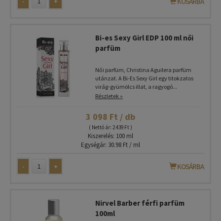
-
+
KOSÁRBA
Bi-es Sexy Girl EDP 100 ml női
parfüm
Női parfüm, Christina Aguilera parfüm
utánzat. A Bi-Es Sexy Girl egy titokzatos
virág-gyümölcs illat, a ragyogó...
Részletek »
3 098 Ft / db
( Nettó ár: 2 439 Ft )
Kiszerelés: 100 ml
Egységár: 30.98 Ft / ml
-
+
KOSÁRBA
Nirvel Barber férfi parfüm
100ml