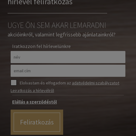
hírlevél feliratkozás
UGYE ÖN SEM AKAR LEMARADNI
akcióinkról, valamint legfrissebb ajánlatainkról?
Iratkozzon fel hírlevelünkre
Elolvastam és elfogadom az
adatvédelmi szabályzatot
Leiratkozás a hírlevélről
Elállás a szerződéstől
Feliratkozás