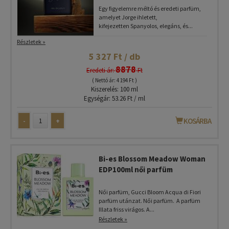
Egy figyelemre méltó és eredeti parfüm,
amelyet Jorge ihletett,
kifejezetten Spanyolos, elegáns, és...
Részletek »
5 327 Ft / db
8878
Eredeti ár:
Ft
( Nettó ár: 4 194 Ft )
Kiszerelés: 100 ml
Egységár: 53.26 Ft / ml
-
+
KOSÁRBA
Bi-es Blossom Meadow Woman
EDP100ml női parfüm
Női parfüm, Gucci Bloom Acqua di Fiori
parfüm utánzat. Női parfüm. A parfüm
Illata friss virágos. A...
Részletek »