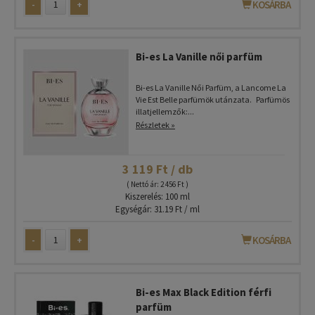
-
+
KOSÁRBA
Bi-es La Vanille női parfüm
Bi-es La Vanille Női Parfüm, a Lancome La
Vie Est Belle parfümök utánzata. Parfümös
illatjellemzők:...
Részletek »
3 119 Ft / db
( Nettó ár: 2 456 Ft )
Kiszerelés: 100 ml
Egységár: 31.19 Ft / ml
-
+
KOSÁRBA
Bi-es Max Black Edition férfi
parfüm