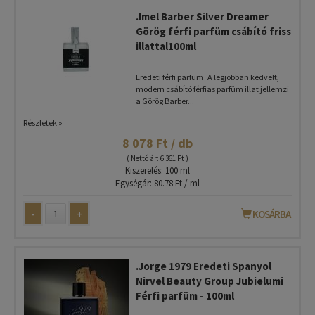
.Imel Barber Silver Dreamer
Görög férfi parfüm csábító friss
illattal100ml
Eredeti férfi parfüm. A legjobban kedvelt,
modern csábító férfias parfüm illat jellemzi
a Görög Barber...
Részletek »
8 078 Ft / db
( Nettó ár: 6 361 Ft )
Kiszerelés: 100 ml
Egységár: 80.78 Ft / ml
-
+
KOSÁRBA
.Jorge 1979 Eredeti Spanyol
Nirvel Beauty Group Jubielumi
Férfi parfüm - 100ml