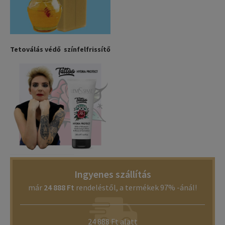
Tetoválás védő színfelfrissítő
Ingyenes szállítás
már
24 888 Ft
rendeléstől, a termékek 97% -ánál!
24 888 Ft alatt