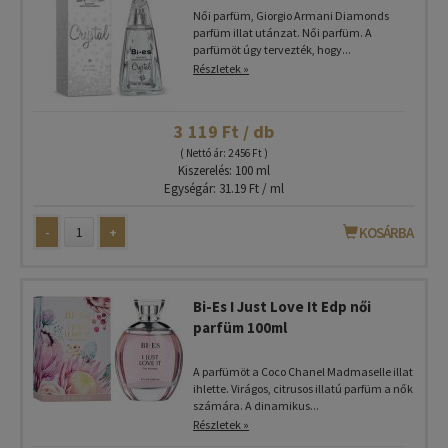
Női parfüm, Giorgio Armani Diamonds
parfüm illat utánzat. Női parfüm. A
parfümöt úgy tervezték, hogy...
Részletek »
3 119 Ft / db
( Nettó ár: 2 456 Ft )
Kiszerelés: 100 ml
Egységár: 31.19 Ft / ml
-
+
KOSÁRBA
Bi-Es I Just Love It Edp női
parfüm 100ml
A parfümöt a Coco Chanel Madmaselle illat
ihlette. Virágos, citrusos illatú parfüm a nők
számára. A dinamikus...
Részletek »