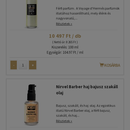
Férfi parfüm. A Voyage d'Hermés parfümök
illatához hasonlítható, mely élénk és
nagyvonalú,...
Részletek »
10 497 Ft / db
( Nettó ár: 8 265 Ft )
Kiszerelés: 100 ml
Egységár: 104.97 Ft / ml
-
+
KOSÁRBA
Nirvel Barber haj bajusz szakáll
olaj
Bajusz, szakáll, és haj olaj. Az egzotikus
illatú Nirvel Barber olaj, a férfi bajusz,
szakáll, és haj...
Részletek »