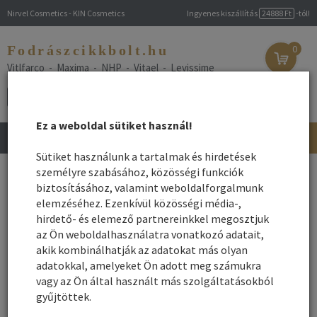
Nirvel Cosmetics - KIN Cosmetics
Ingyenes kiszállítás
24888 Ft
-tól!
Fodrászcikkbolt.hu
0
Vitlfarco - Maxima - NHP - Vitael - Levissime
Ez a weboldal sütiket használ!
Toggle
navigation
Sütiket használunk a tartalmak és hirdetések
Főoldal
személyre szabásához, közösségi funkciók
/
Webshop
/ Parfümök
biztosításához, valamint weboldalforgalmunk
Parfümök
elemzéséhez. Ezenkívül közösségi média-,
hirdető- és elemező partnereinkkel megosztjuk
Női és Férfi parfümök, Barber illatosítók
az Ön weboldalhasználatra vonatkozó adatait,
akik kombinálhatják az adatokat más olyan
adatokkal, amelyeket Ön adott meg számukra
Név szerint
Rendezés:
vagy az Ön által használt más szolgáltatásokból
gyűjtöttek.
Összes gyártó
Rendezés - Gyártók - szerint: