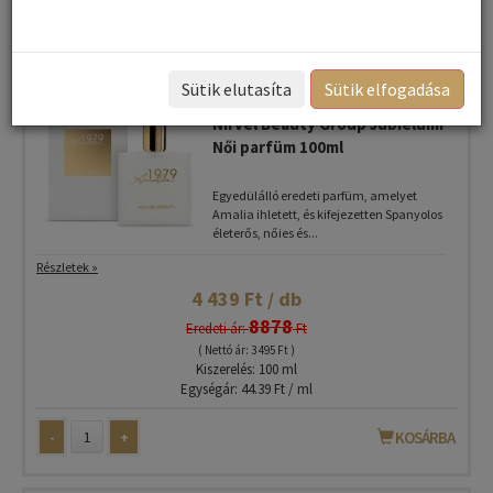
1
Sütik elutasíta
Sütik elfogadása
.Amalia1979 Eredeti Spanyol
Nirvel Beauty Group Jubielumi
Női parfüm 100ml
​Egyedülálló eredeti parfüm, amelyet
Amalia ihletett, és kifejezetten Spanyolos
életerős, nőies és...
Részletek »
4 439 Ft / db
8878
Eredeti ár:
Ft
( Nettó ár: 3 495 Ft )
Kiszerelés: 100 ml
Egységár: 44.39 Ft / ml
-
+
KOSÁRBA