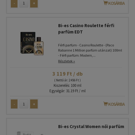
-
+
KOSÁRBA
Bi-es Casino Roulette férfi
parfüm EDT
Férfi parfüm - Casino Roulette - (Paco
Rabanne 1 Million parfüm utánzat) 100ml
- Férfi parfüm: Modern,...
Részletek »
3 119 Ft / db
( Nettó ár: 2 456 Ft )
Kiszerelés: 100 ml
Egységár: 31.19 Ft / ml
-
+
KOSÁRBA
Bi-es Crystal Women női parfüm