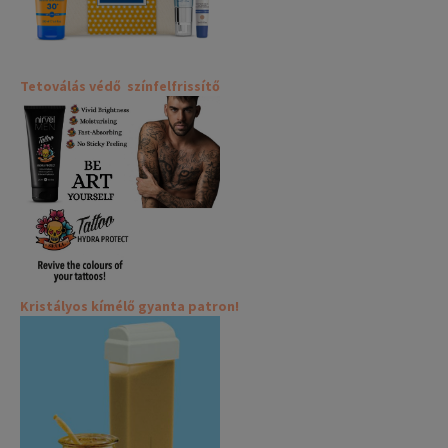
Tetoválás védő színfelfrissítő
Kristályos kímélő gyanta patron!