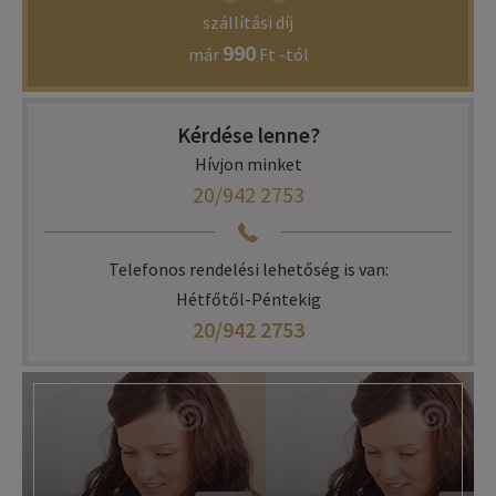
szállítási díj
990
már
Ft -tól
Kérdése lenne?
Hívjon minket
20/942 2753
Telefonos rendelési lehetőség is van:
Hétfőtől-Péntekig
20/942 2753