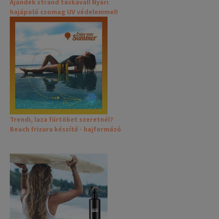
Ajándék strand táskával! Nyári
hajápoló csomag UV védelemmel!
Trendi, laza fürtöket szeretnél?
Beach frizura készítő - hajformázó