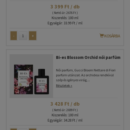
3 399 Ft / db
( Nettó ár: 2 676 Ft )
Kiszerelés: 100 ml
Egységár: 33.99 Ft / ml
-
+
KOSÁRBA
Bi-es Blossom Orchid női parfüm
Női parfüm, Gucci Bloom Nettare di Fiori
parfüm utánzat. Az orchidea rendkívül
szép és igényes virág,...
Részletek »
3 428 Ft / db
( Nettó ár: 2 699 Ft )
Kiszerelés: 100 ml
Egységár: 34.28 Ft / ml