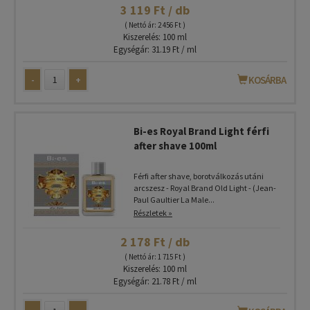
3 119 Ft / db
( Nettó ár: 2 456 Ft )
Kiszerelés: 100 ml
Egységár: 31.19 Ft / ml
-
+
KOSÁRBA
Bi-es Royal Brand Light férfi
after shave 100ml
Férfi after shave, borotválkozás utáni
arcszesz - Royal Brand Old Light - (Jean-
Paul Gaultier La Male...
Részletek »
2 178 Ft / db
( Nettó ár: 1 715 Ft )
Kiszerelés: 100 ml
Egységár: 21.78 Ft / ml