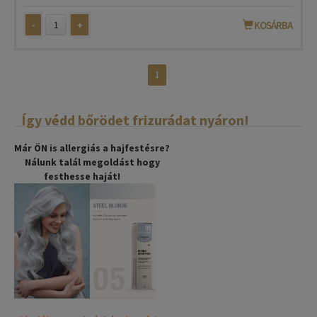
-
+
KOSÁRBA
1
Így védd bőrödet frizurádat nyáron!
Már ÖN is allergiás a hajfestésre?
Nálunk talál megoldást hogy
festhesse haját!