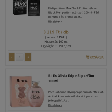
Férfi parfüm - Max Black Edition - (Mexx
Black Men parfüm utánzat) 100ml - Férfi
parfüm: Fás, aromás illat...
Részletek »
3 119 Ft / db
( Nettó ár: 2 456 Ft )
Kiszerelés: 100 ml
Egységár: 31.19 Ft / ml
-
+
KOSÁRBA
Bi-Es Olivia Edp női parfüm
100ml
Paco Rabanne Olympea parfüm ihlette illat.
Az illat kompozició illata virágos, vízes
jelleggel bír. Az...
Részletek »