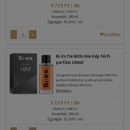
4 719 Ft / db
( Nettó ár: 3 716 Ft )
Kiszerelés: 100 ml
Egységár: 47.19 Ft / ml
-
+
KOSÁRBA
Bi-Es I'm With Him Edp férfi
parfüm 100ml
Giorgio Armani Emporio Stronger With You
parfüm ihlette illat. A kifinomult ízlésű,
elegáns stílusú, fényűző...
Részletek »
3 119 Ft / db
( Nettó ár: 2 456 Ft )
Kiszerelés: 100 ml
Egységár: 31.19 Ft / ml