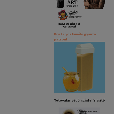
Kristályos kímélő gyanta
patron!
Tetoválás védő színfelfrissítő