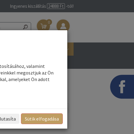
Ingyenes kiszállítás
24888 Ft
-tól!
0
Belépés/Regisztráció
Márkák
ztosításához, valamint
reinkkel megosztjuk az Ön
kal, amelyeket Ön adott
Név szerint
Rendezés:
lutasíta
Sütik elfogadása