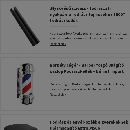
.Nyakvédő szivacs - fodrászati
nyakpárna fodrász fejmosóhoz 15007 -
fodrászkellék
Fodrászkellék - Nyakvédő fejmosóhoz, hajmosóhoz,
speciális puha műanyagból, csőformájú könnyen...
Részletek »
Borbély cégér - Barber forgó világító
oszlop Fodrászkellék - Német Import
Borbély cégér - Barber forgó - férfi fodrászkellék cégér -
forgó világító oszlop. A Barber fodrászatok...
Részletek »
Fodrász és egyéb székbe gyerekeknek
ülésmagasító Extra04506