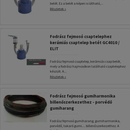
betét. Ez a betét a képen is látható,...
Részletek »
Fodrász fejmosó csaptelephez
kerámiás csaptelep betét GC4010 /
ELIT
Fodrász fejmosó csaptelep, kerámiás csap betét,
mely a fodrász hajmosókon található csaptelephez
készült. A...
Részletek »
Fodrász fejmosó gumiharmonika
billenőszerkezethez - porvédő
gumiharang
Fodrász fejmosó gumiharang, gumiharmonika,
porvédő, takaró gumi.... billenőszerkezethez. A