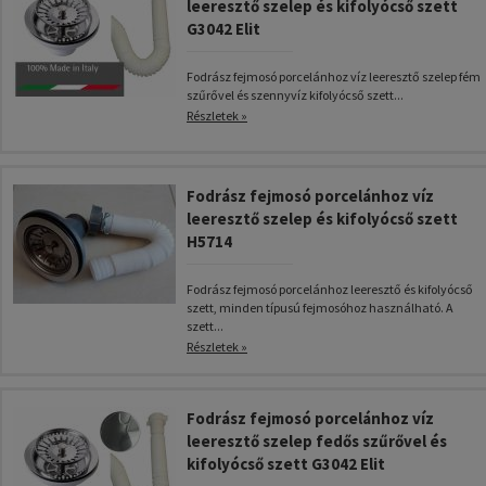
leeresztő szelep és kifolyócső szett
G3042 Elit
Fodrász fejmosó porcelánhoz víz leeresztő szelep fém
szűrővel és szennyvíz kifolyócső szett...
Részletek »
Fodrász fejmosó porcelánhoz víz
leeresztő szelep és kifolyócső szett
H5714
Fodrász fejmosó porcelánhoz leeresztő és kifolyócső
szett, minden típusú fejmosóhoz használható. A
szett...
Részletek »
Fodrász fejmosó porcelánhoz víz
leeresztő szelep fedős szűrővel és
kifolyócső szett G3042 Elit