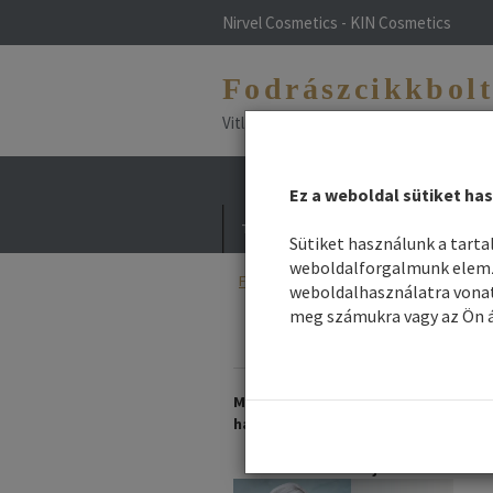
Nirvel Cosmetics - KIN Cosmetics
Fodrászcikkbol
Vitlfarco - Maxima - NHP - Vitael - L
Ez a weboldal sütiket has
Termékek
Hírek / Blog
Divat haj
Sütiket használunk a tart
weboldalforgalmunk elemzé
Főoldal
/
Webshop
/
Fodrászbútor
/ Fo
weboldalhasználatra vonat
meg számukra vagy az Ön á
Így védd bőrödet
frizurádat nyáron!
Már ÖN is allergiás a
hajfestésre?
Nálunk talál megoldást hogy
festhesse haját!