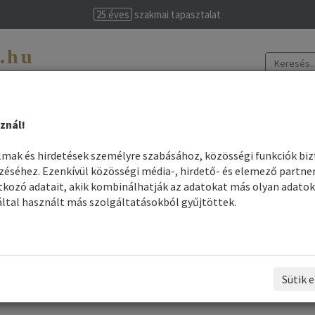
25 éves
szakmai tapasztalat
t.hu
evissime
znál!
színek elkészítése
Legjobb árak
Szakmai felhasználók
Információk
almak és hirdetések személyre szabásához, közösségi funkciók bi
séhez. Ezenkívül közösségi média-, hirdető- és elemező partne
drász-fejmosó-szék-bútor alkatrészek
kozó adatait, akik kombinálhatják az adatokat más olyan adatok
ltal használt más szolgáltatásokból gyűjtöttek.
Fodrász-fejmosó-szék-bútor alkatrészek
Összes gyártó
Rendezés - Gyártók - szerint:
Sütik e
1
2
Következő ›
»