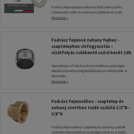
Fodrász fejmosó porcelánhoz fedős fémszűrős,
vízleresztő szifon és szennyvíz kifolyócső szett...
Részletek »
Fodrász fejmosó zuhany fejhez -
csaptelephez vízfogyasztás –
vízátfolyás csökkentő szűrő betét 1db
Speciálisan a Fodrászati munkákhoz szükséges
ideális vízmennyiség beállításához méretezték. A
fejmosók...
Részletek »
Fodrász fejmosóhoz - csaptelep és
zuhany szetthez toldó szűkítő 1/2"B -
3/8"K
Fodrász fejmosóhoz csaptelep és zuhany szettek
üzembe helyezéséhez szükséges lehet ez a toldó...