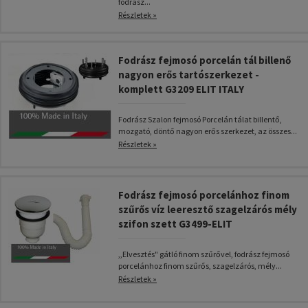
fodrász...
Részletek »
Fodrász fejmosó porcelán tál billenő
nagyon erős tartószerkezet -
komplett G3209 ELIT ITALY
Fodrász Szalon fejmosó Porcelán tálat billentő,
mozgató, döntő nagyon erős szerkezet, az összes...
Részletek »
Fodrász fejmosó porcelánhoz finom
szűrős víz leeresztő szagelzárós mély
szifon szett G3499-ELIT
,,Elvesztés" gátló finom szűrővel, fodrász fejmosó
porcelánhoz finom szűrős, szagelzárós, mély...
Részletek »