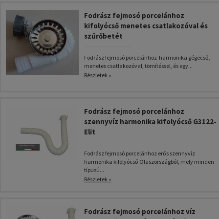
Fodrász fejmosó porcelánhoz
kifolyócső menetes csatlakozóval és
szűrőbetét
Fodrász fejmosó porcelánhoz harmonika gégecső,
menetes csatlakozóval, tömítéssel, és egy...
Részletek »
Fodrász fejmosó porcelánhoz
szennyvíz harmonika kifolyócső G3122-
Elit
Fodrász fejmosó porcelánhoz erős szennyvíz
harmonika kifolyócső Olaszországból, mely minden
típusú...
Részletek »
Fodrász fejmosó porcelánhoz víz