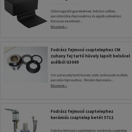
Ülésmagasító gyerekeknek, fodrász székbe,
porcelántálas fejmosókhoz és egyéb székekhez.
Könnyen kezelhető...
Részletek »
Fodrász fejmosó csaptelephez CM
zuhany fej tartó hüvely lapolt belsővel
acélból G3049
Cm zuhanyfej tartó hüvely szett, krómozott acélból,
porcelán fejmosóhoz. Minden fejmosóra...
Részletek »
Fodrász fejmosó csaptelephez
kerámiás csaptelep betét 5712
Fodrász fejmosó csaptelephez, kerámiás csaptelep