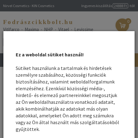
Nirvel Cosmetics - KIN Cosmetics
Ingyenes kiszállítás
24888 Ft
-tól!
Fodrászcikkbolt.hu
0
Vitlfarco - Maxima - NHP - Vitael - Levissime
Ez a weboldal sütiket használ!
Toggle
navigation
Sütiket használunk a tartalmak és hirdetések
Főoldal
személyre szabásához, közösségi funkciók
/
Webshop
/
Fodrász gépek
/ Sterilizátor
biztosításához, valamint weboldalforgalmunk
Sterilizátor
elemzéséhez. Ezenkívül közösségi média-,
hirdető- és elemező partnereinkkel megosztjuk
az Ön weboldalhasználatra vonatkozó adatait,
Név szerint
Rendezés:
akik kombinálhatják az adatokat más olyan
Összes gyártó
adatokkal, amelyeket Ön adott meg számukra
Rendezés - Gyártók - szerint:
vagy az Ön által használt más szolgáltatásokból
gyűjtöttek.
1