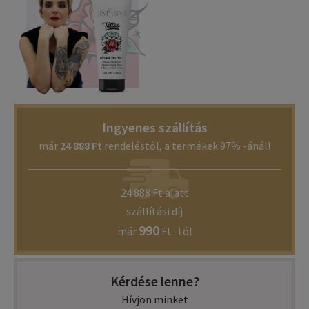
Ingyenes szállítás
már
24 888 Ft
rendeléstől, a termékek 97% -ánál!
24 888 Ft alatt
szállítási díj
990
már
Ft -tól
Kérdése lenne?
Hívjon minket