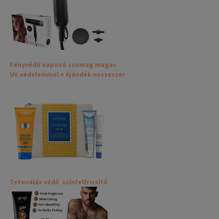
Fényvédő napozó csomag magas
UV védelemmel + Ajándék neszeszer
Tetoválás védő színfelfrissítő