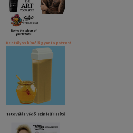
Kristályos kímélő gyanta patron!
Tetoválás védő színfelfrissítő