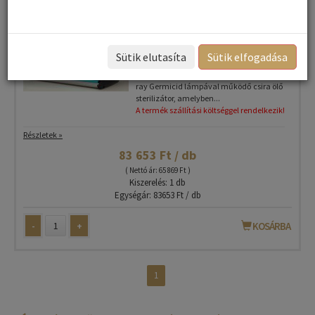
Sterilizátor csira ölő Germicid
lámpával
Sütik elutasíta
Sütik elfogadása
Sterilizátor – A UV- C-
ray Germicid lámpával működő csira ölő
sterilizátor, amelyben...
A termék szállítási költséggel rendelkezik!
Részletek »
83 653 Ft / db
( Nettó ár: 65 869 Ft )
Kiszerelés: 1 db
Egységár: 83653 Ft / db
-
+
KOSÁRBA
1