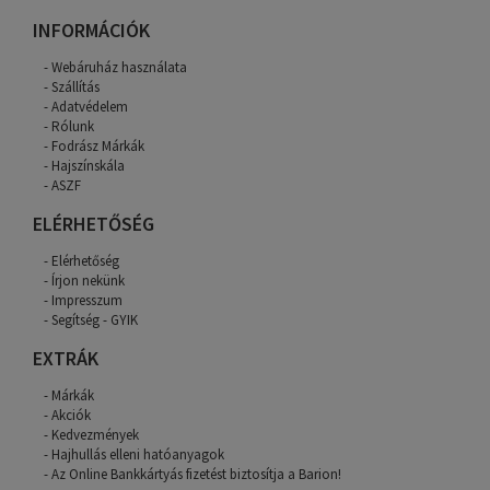
INFORMÁCIÓK
Webáruház használata
Szállítás
Adatvédelem
Rólunk
Fodrász Márkák
Hajszínskála
ASZF
ELÉRHETŐSÉG
Elérhetőség
Írjon nekünk
Impresszum
Segítség - GYIK
EXTRÁK
Márkák
Akciók
Kedvezmények
Hajhullás elleni hatóanyagok
Az Online Bankkártyás fizetést biztosítja a Barion!