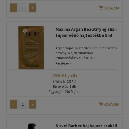
-
+
KOSÁRBA
Maxima Argan Beautifyng Elixir
fejbőr védő hajfestékbe 5ml
Argánolajos hajszépítő elixír. Természetes
növényi olajok, vitaminok
felhasználásával készült...
Részletek »
298 Ft / db
( Nettó ár: 235 Ft )
Kiszerelés: 1 db
Egységár: 298 Ft / db
-
+
KOSÁRBA
Nirvel Barber haj bajusz szakáll