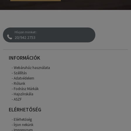
Hívjon minket :
20/942 2753
INFORMÁCIÓK
Webáruház használata
Szállítás
Adatvédelem
Rólunk
Fodrász Márkák
Hajszínskála
ASZF
ELÉRHETŐSÉG
Elérhetőség
Írjon nekünk
Impresszum