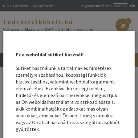
Nirvel Cosmetics - KIN Cosmetics
Ingyenes kiszállítás
24888 Ft
-tól!
Fodrászcikkbolt.hu
0
Vitlfarco - Maxima - NHP - Vitael - Levissime
Ez a weboldal sütiket használ!
Toggle
navigation
Sütiket használunk a tartalmak és hirdetések
Főoldal
személyre szabásához, közösségi funkciók
/
Webshop
/
Hajápolás
/ Hajvég ápoló olaj
biztosításához, valamint weboldalforgalmunk
Hajvég ápoló olaj
elemzéséhez. Ezenkívül közösségi média-,
hirdető- és elemező partnereinkkel megosztjuk
az Ön weboldalhasználatra vonatkozó adatait,
Név szerint
Rendezés:
akik kombinálhatják az adatokat más olyan
Összes gyártó
adatokkal, amelyeket Ön adott meg számukra
Rendezés - Gyártók - szerint:
vagy az Ön által használt más szolgáltatásokból
gyűjtöttek.
1