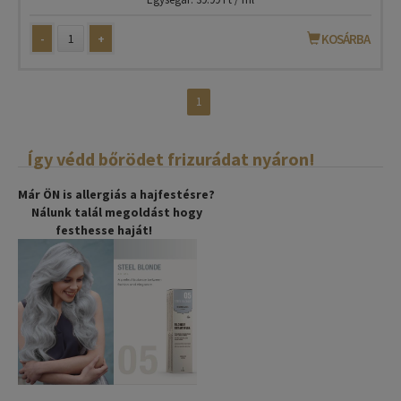
-
+
KOSÁRBA
1
Így védd bőrödet frizurádat nyáron!
Már ÖN is allergiás a hajfestésre?
Nálunk talál megoldást hogy
festhesse haját!