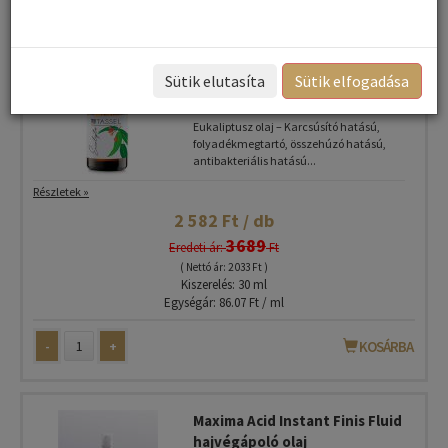
Eucalyptus essential oil -
Eukaliptusz esszenciális olaj
Sütik elutasíta
Sütik elfogadása
30ml
Eukaliptusz olaj – Karcsúsító hatású,
folyadékmegtartó, összehúzó hatású,
antibakteriális hatású...
Részletek »
2 582 Ft / db
3689
Eredeti ár:
Ft
( Nettó ár: 2 033 Ft )
Kiszerelés: 30 ml
Egységár: 86.07 Ft / ml
-
+
KOSÁRBA
Maxima Acid Instant Finis Fluid
hajvégápoló olaj