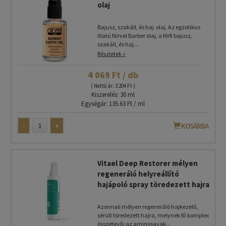
olaj
Bajusz, szakáll, és haj olaj. Az egzotikus
illatú Nirvel Barber olaj, a férfi bajusz,
szakáll, és haj...
Részletek »
4 069 Ft / db
( Nettó ár: 3 204 Ft )
Kiszerelés: 30 ml
Egységár: 135.63 Ft / ml
-
+
KOSÁRBA
Vitael Deep Restorer mélyen
regeneráló helyreállító
hajápoló spray töredezett hajra
Azonnali mélyen regeneráló hajkezelő,
sérült töredezett hajra, melynek fő komplex
összetevői az aminosavak...