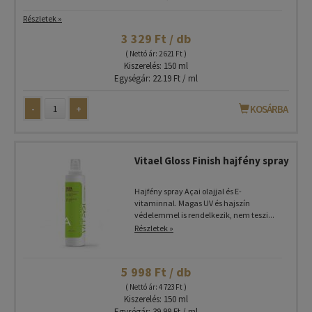
Részletek »
3 329 Ft / db
( Nettó ár: 2 621 Ft )
Kiszerelés: 150 ml
Egységár: 22.19 Ft / ml
-
+
KOSÁRBA
Vitael Gloss Finish hajfény spray
Hajfény spray Açai olajjal és E-
vitaminnal. Magas UV és hajszín
védelemmel is rendelkezik, nem teszi...
Részletek »
5 998 Ft / db
( Nettó ár: 4 723 Ft )
Kiszerelés: 150 ml
Egységár: 39.99 Ft / ml