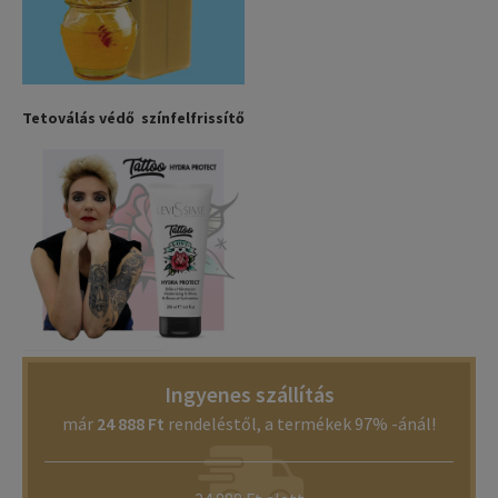
Tetoválás védő színfelfrissítő
Ingyenes szállítás
már
24 888 Ft
rendeléstől, a termékek 97% -ánál!