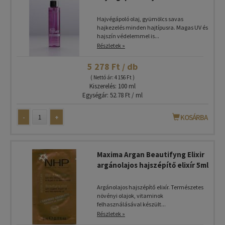
Hajvégápoló olaj, gyümölcs savas
hajkezelés minden hajtípusra. Magas UV és
hajszín védelemmel is...
Részletek »
5 278 Ft / db
( Nettó ár: 4 156 Ft )
Kiszerelés: 100 ml
Egységár: 52.78 Ft / ml
-
+
KOSÁRBA
Maxima Argan Beautifyng Elixir
argánolajos hajszépítő elixír 5ml
Argánolajos hajszépítő elixír. Természetes
növényi olajok, vitaminok
felhasználásával készült...
Részletek »