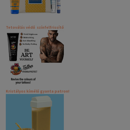
Tetoválás védő színfelfrissítő
Kristályos kímélő gyanta patron!