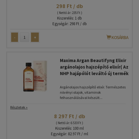
298 Ft / db
( Nettó ár: 235 Ft )
Kiszerelés: 1 db
Egységár: 298 Ft / db
-
+
KOSÁRBA
Maxima Argan Beautifyng Elixir
argánolajos hajszépítő elixír( Az
NHP hajápólót leváltó új termék
Argánolajos hajszépítő elixír. Természetes
növényi olajok, vitaminok
felhasználásával készült...
Részletek »
8 297 Ft / db
( Nettó ár: 6 533 Ft )
Kiszerelés: 100 ml
Egységár: 82.97 Ft / ml