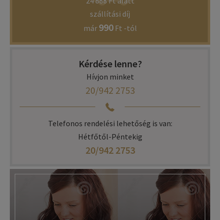
24 888 Ft alatt
szállítási díj
990
már
Ft -tól
Kérdése lenne?
Hívjon minket
20/942 2753
Telefonos rendelési lehetőség is van:
Hétfőtől-Péntekig
20/942 2753