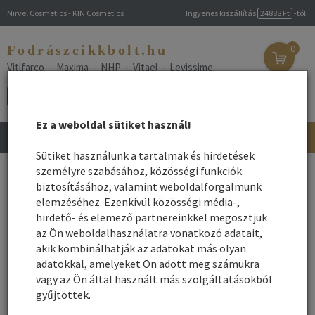
Nirvel Cosmetics - KIN Cosmetics
Ingyenes kiszállítás
24888 Ft
-tól!
Fodrászcikkbolt.hu
0
Vitlfarco - Maxima - NHP - Vitael - Levissime
Ez a weboldal sütiket használ!
Toggle
navigation
Sütiket használunk a tartalmak és hirdetések
Főoldal
személyre szabásához, közösségi funkciók
/
Webshop
/
Drogéria
/ Organica fésű hajkefe
biztosításához, valamint weboldalforgalmunk
Organica fésű hajkefe
elemzéséhez. Ezenkívül közösségi média-,
hirdető- és elemező partnereinkkel megosztjuk
az Ön weboldalhasználatra vonatkozó adatait,
Név szerint
Rendezés:
akik kombinálhatják az adatokat más olyan
Összes gyártó
adatokkal, amelyeket Ön adott meg számukra
Rendezés - Gyártók - szerint:
vagy az Ön által használt más szolgáltatásokból
gyűjtöttek.
1
2
Következő ›
»