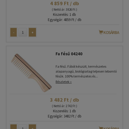
4 859 Ft / db
( Nettó ár: 3 826 Ft )
Kiszerelés: 1 db
Egységár: 4859 Ft / db
-
+
KOSÁRBA
Fa fésű 04240
Fa fésű. Fából készült, természetes
alapanyagú, biológiailag teljesen lebomló
fésűk. 100% természetes és...
Részletek »
3 482 Ft / db
( Nettó ár: 2 742 Ft )
Kiszerelés: 1 db
Egységár: 3482 Ft / db
-
+
KOSÁRBA