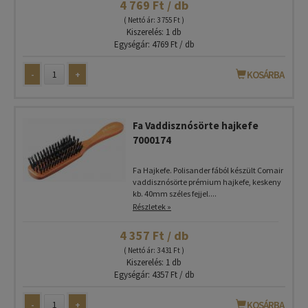
4 769 Ft / db
( Nettó ár: 3 755 Ft )
Kiszerelés: 1 db
Egységár: 4769 Ft / db
-
+
KOSÁRBA
Fa Vaddisznósörte hajkefe
7000174
Fa Hajkefe. Polisander fából készült Comair
vaddisznósörte prémium hajkefe, keskeny
kb. 40mm széles fejjel....
Részletek »
4 357 Ft / db
( Nettó ár: 3 431 Ft )
Kiszerelés: 1 db
Egységár: 4357 Ft / db
-
+
KOSÁRBA