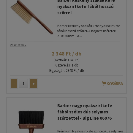
Barber keskeny szakáll kefe
nyakszirtkefe fából hosszú
szőrrel
Barber keskeny szakáll kefe nyakszirtkefe
fából hosszú szőrrel. A hajkefe méretei:
210×20mm. A...
Részletek »
2 348 Ft / db
( Nettó ár: 1 849 Ft )
Kiszerelés: 1 db
Egységár: 2348 Ft / db
-
+
KOSÁRBA
Barber nagy nyakszirtkefe
fából széles dús selymes
szőrzettel - Big Line 06076
Prémium Nyakszirtkefe szintetikus selymes