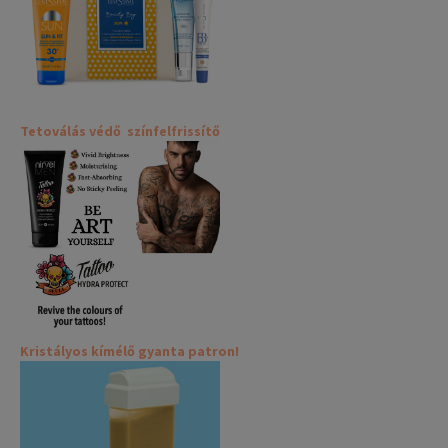
Tetoválás védő színfelfrissítő
Kristályos kímélő gyanta patron!