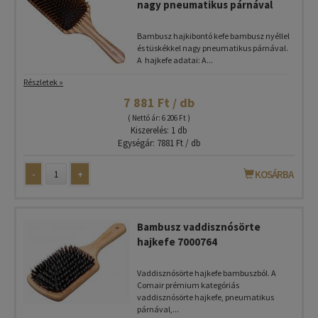
nagy pneumatikus párnával
Bambusz hajkibontó kefe bambusz nyéllel
és tüskékkel nagy pneumatikus párnával.
A hajkefe adatai: A...
Részletek »
7 881 Ft / db
( Nettó ár: 6 206 Ft )
Kiszerelés: 1 db
Egységár: 7881 Ft / db
-
+
KOSÁRBA
Bambusz vaddisznósörte
hajkefe 7000764
Vaddisznósörte hajkefe bambuszból. A
Comair prémium kategóriás
vaddisznósörte hajkefe, pneumatikus
párnával,...