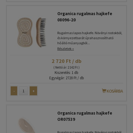
Organica rugalmas hajkefe
08096-20
Rugalmas lapos hajkefe. Növényi rostokból,
és környezetbarát újrahasznosítható
hőálló műanyagból...
Részletek »
2 720 Ft / db
( Nettó ár: 2 142 Ft )
Kiszerelés: 1 db
Egységár: 2720 Ft / db
-
+
KOSÁRBA
Organica rugalmas hajkefe
OR07539
Rugalmas lapos hajkefe. Növényi rostokból,