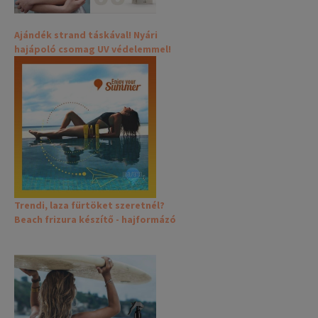
Ajándék strand táskával! Nyári
hajápoló csomag UV védelemmel!
Trendi, laza fürtöket szeretnél?
Beach frizura készítő - hajformázó