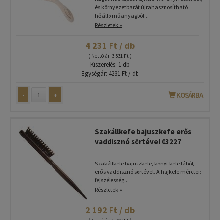
és környezetbarát újrahasznosítható
hőálló műanyagból...
Részletek »
4 231 Ft / db
( Nettó ár: 3 331 Ft )
Kiszerelés: 1 db
Egységár: 4231 Ft / db
-
+
KOSÁRBA
Szakállkefe bajuszkefe erős
vaddisznó sörtével 03227
Szakállkefe bajuszkefe, konyt kefe fából,
erős vaddisznó sörtével. A hajkefe méretei:
fejszélesség...
Részletek »
2 192 Ft / db