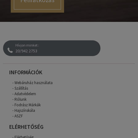
Hívjon minket :
20/942 2753
INFORMÁCIÓK
Webáruház használata
Szállítás
Adatvédelem
Rólunk
Fodrász Márkák
Hajszínskála
ASZF
ELÉRHETŐSÉG
Elérhetőség