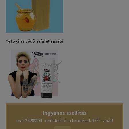
Tetoválás védő színfelfrissítő
Ingyenes szállítás
már
24 888 Ft
rendeléstől, a termékek 97% -ánál!