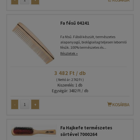
Fa fésű 04241
Fa fésű. Fából készült, természetes
alapanyagú, biológiailag teljesen lebomló
fésűk. 100% természetes és...
Részletek »
3 482 Ft / db
( Nettó ár: 2 742 Ft )
Kiszerelés: 1 db
Egységár: 3482 Ft / db
-
+
KOSÁRBA
Fa Hajkefe természetes
sörtével 7000264