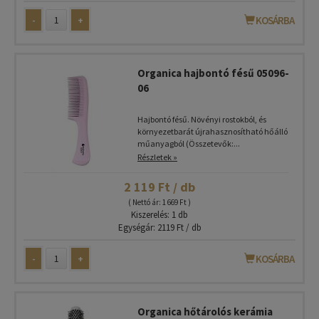
-
+
KOSÁRBA
Organica hajbontó fésű 05096-
06
Hajbontó fésű. Növényi rostokból, és
környezetbarát újrahasznosítható hőálló
műanyagból (Összetevők:...
Részletek »
2 119 Ft / db
( Nettó ár: 1 669 Ft )
Kiszerelés: 1 db
Egységár: 2119 Ft / db
-
+
KOSÁRBA
Organica hőtárolós kerámia