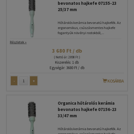
bevonatos hajkefe 07155-23
25/37 mm
Hőtárolós kerámia bevonatú hajkefék. Az
ergonomikus, csúszásmentes hajkefe
fogantyúk növényi rostokból,...
Részletek »
3 680 Ft / db
( Nettó ár: 2 898 Ft )
Kiszerelés: 1 db
Egységár: 3680 Ft / db
-
+
KOSÁRBA
Organica hőtárolós kerámia
bevonatos hajkefe 07156-23
33/47 mm
Hőtárolós kerámia bevonatú hajkefék. Az
ergonomikus, csúszásmentes hajkefe