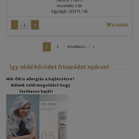
( Nettó ár: 1 726 Ft )
Kiszerelés: 1 db
Egységár: 2192 Ft / db
-
+
KOSÁRBA
1
2
Következő ›
»
Így védd bőrödet frizurádat nyáron!
Már ÖN is allergiás a hajfestésre?
Nálunk talál megoldást hogy
festhesse haját!