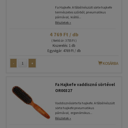
Fa Hajkefe. A fából készült sörte hajkefe
természetes szőrből, pneumatikus
párnával, kiálló...
Részletek »
4 769 Ft / db
( Nettó ár: 3 755 Ft )
Kiszerelés: 1 db
Egységár: 4769 Ft / db
-
+
KOSÁRBA
Fa Hajkefe vaddisznó sörtével
OR00327
Vaddisznósörte fa hajkefe. A fából készült
sörte hajkefe pneumatikus
párnával, ergonómikus...
Részletek »