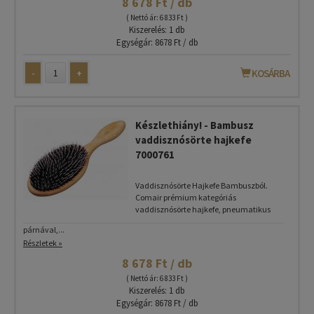
8 678 Ft / db
( Nettó ár: 6 833 Ft )
Kiszerelés: 1 db
Egységár: 8678 Ft / db
-
+
KOSÁRBA
Készlethiány! - Bambusz
vaddisznósörte hajkefe
7000761
Vaddisznósörte Hajkefe Bambuszból.
Comair prémium kategóriás
vaddisznósörte hajkefe, pneumatikus
párnával,...
Részletek »
8 678 Ft / db
( Nettó ár: 6 833 Ft )
Kiszerelés: 1 db
Egységár: 8678 Ft / db