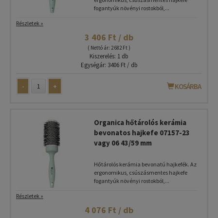
fogantyúk növényi rostokból,...
Részletek »
3 406 Ft / db
( Nettó ár: 2 682 Ft )
Kiszerelés: 1 db
Egységár: 3406 Ft / db
-
+
KOSÁRBA
Organica hőtárolós kerámia
bevonatos hajkefe 07157-23
vagy 06 43/59 mm
Hőtárolós kerámia bevonatú hajkefék. Az
ergonomikus, csúszásmentes hajkefe
fogantyúk növényi rostokból,...
Részletek »
4 076 Ft / db