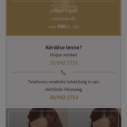
24 888 Ft alatt
szállítási díj
990
már
Ft -tól
Kérdése lenne?
Hívjon minket
20/942 2753
Telefonos rendelési lehetőség is van:
Hétfőtől-Péntekig
20/942 2753