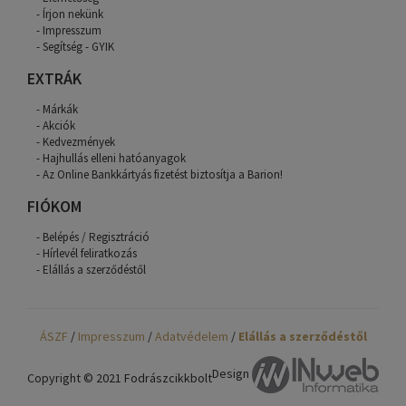
Írjon nekünk
Impresszum
Segítség - GYIK
EXTRÁK
Márkák
Akciók
Kedvezmények
Hajhullás elleni hatóanyagok
Az Online Bankkártyás fizetést biztosítja a Barion!
FIÓKOM
Belépés / Regisztráció
Hírlevél feliratkozás
Elállás a szerződéstől
ÁSZF
/
Impresszum
/
Adatvédelem
/
Elállás a szerződéstől
Design
Copyright © 2021 Fodrászcikkbolt