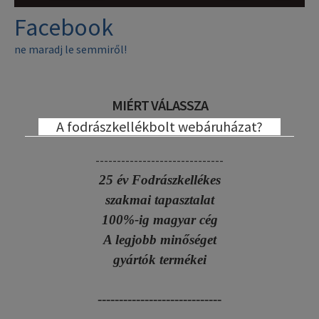
Facebook
ne maradj le semmiről!
MIÉRT VÁLASSZA
A fodrászkellékbolt webáruházat?
------------------------------
25 év Fodrászkellékes
szakmai tapasztalat
100%-ig magyar cég
A legjobb minőséget
gyártók termékei
-----------------------------