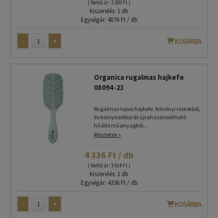
( Nettó ár: 3 209 Ft )
Kiszerelés: 1 db
Egységár: 4076 Ft / db
-
+
KOSÁRBA
Organica rugalmas hajkefe
08094-23
Rugalmas lapos hajkefe. Növényi rostokból,
és környezetbarát újrahasznosítható
hőálló műanyagból...
Részletek »
4 336 Ft / db
( Nettó ár: 3 414 Ft )
Kiszerelés: 1 db
Egységár: 4336 Ft / db
-
+
KOSÁRBA