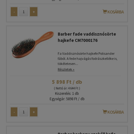
-
+
KOSÁRBA
Barber fade vaddisznósörte
hajkefe CM7000176
Fa Vaddisznósörte hajkefe Polisander
fából. A fede hajvágás fodrászkelléke is,
tökéletesen...
Részletek »
5 898 Ft / db
( Nettó ár: 4 644 Ft )
Kiszerelés: 1 db
Egységár: 5898 Ft / db
-
+
KOSÁRBA