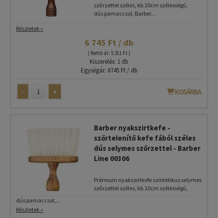
szőrzettel széles, kb.10cm szélességű,
dús pamaccsal, Barber...
Részletek »
6 745 Ft / db
( Nettó ár: 5 311 Ft )
Kiszerelés: 1 db
Egységár: 6745 Ft / db
-
+
KOSÁRBA
Barber nyakszirtkefe -
szőrtelenítő kefe fából széles
dús selymes szőrzettel - Barber
Line 00306
Prémium nyakszirtkefe szintetikus selymes
szőrzettel széles, kb.10cm szélességű,
dús pamaccsal,...
Részletek »