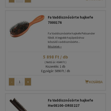
Fa Vaddisznósörte hajkefe
7000176
Fa Vaddisznósörte hajkefe Polisander
fából. A legjobb hajápoláshoz
készülő vaddisznósörte...
Részletek »
5 898 Ft / db
( Nettó ár: 4 644 Ft )
Kiszerelés: 1 db
Egységár: 5898 Ft / db
-
+
KOSÁRBA
Fa Vaddisznósörte hajkefe
Hw08100-OR03227