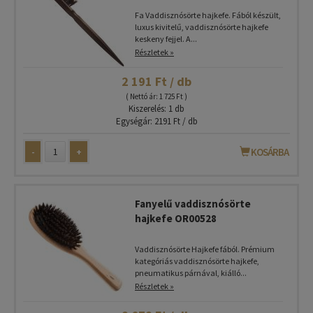
Fa Vaddisznósörte hajkefe. Fából készült,
luxus kivitelű, vaddisznósörte hajkefe
keskeny fejjel. A...
Részletek »
2 191 Ft / db
( Nettó ár: 1 725 Ft )
Kiszerelés: 1 db
Egységár: 2191 Ft / db
-
+
KOSÁRBA
Fanyelű vaddisznósörte
hajkefe OR00528
Vaddisznósörte Hajkefe fából. Prémium
kategóriás vaddisznósörte hajkefe,
pneumatikus párnával, kiálló...
Részletek »