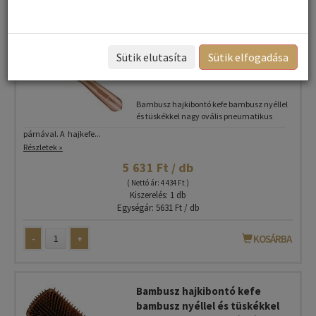
Bambusz hajkibontó kefe
bambusz nyéllel és tüskékkel
Sütik elutasíta
Sütik elfogadása
nagy ovális pneumatikus
párnával
Bambusz hajkibontó kefe bambusz nyéllel
és tüskékkel nagy ovális pneumatikus
párnával. A hajkefe...
Részletek »
5 631 Ft / db
( Nettó ár: 4 434 Ft )
Kiszerelés: 1 db
Egységár: 5631 Ft / db
-
+
KOSÁRBA
Bambusz hajkibontó kefe
bambusz nyéllel és tüskékkel