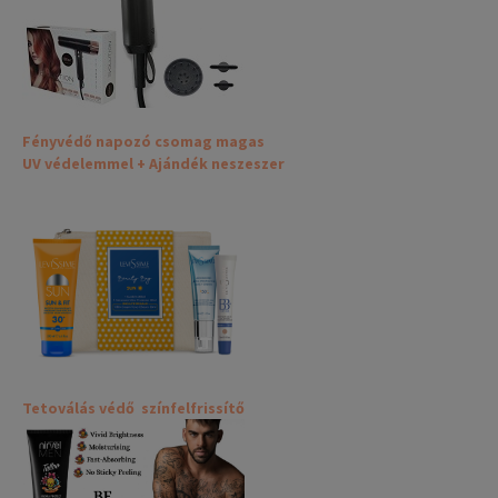
Fényvédő napozó csomag magas
UV védelemmel + Ajándék neszeszer
Tetoválás védő színfelfrissítő