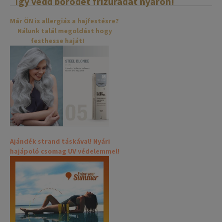
Így védd bőrödet frizurádat nyáron!
Már ÖN is allergiás a hajfestésre?
Nálunk talál megoldást hogy
festhesse haját!
Ajándék strand táskával! Nyári
hajápoló csomag UV védelemmel!