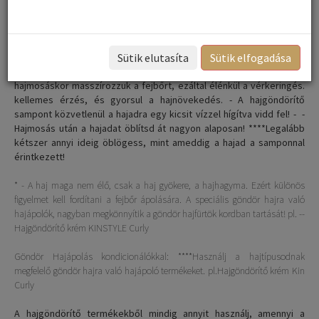
Használjunk göndör hajra való sampont! pl. Hajgöndörítő sampon KIn Curl
- Az egészséges haj fényes, rugalmas és hidratált, ezért igyunk sok vizet. Víz
nem csak a bőrödet, de a hajadat is hidratálja.
Sütik elutasíta
Sütik elfogadása
- A fejbőr masszírozása a hajápolás közben nagyon fontos. Minden
hajmosáskor masszírozzuk a fejbőrt, ezáltal élénkül a vérkeringés.
kellemes érzés, és gyorsul a hajnövekedés. - A hajgöndörítő
sampont közvetlenül a hajadra egy kicsit vízzel hígítva vidd fel! - -
Hajmosás után a hajadat öblítsd át nagyon alaposan! ****Legalább
kétszer annyi ideig öblögess, mint ameddig a hajad a samponnal
érintkezett!
* - A haj maga nem élő, csak a haj gyökere, a hajhagyma. Ezért különös
figyelmet kell fordítani a fejbőr ápolására. A speciális göndör hajra való
hajápolók, nagyban megkönnyítik a göndör hajfürtök kordban tartását! pl. --
Hajgöndörítő krém KINSTYLE Curly
Göndör Hajápolás kondicionálókkal: ****Használj a hajtípusodnak
megfelelő göndör hajra való hajápoló termékeket. pl.Hajgöndörítő krém Kin
Curly
A hajgöndörítő termékekből mindig annyit használj, amennyi a