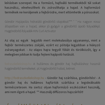
leírásban szerepel. Ha a formázó, hajfixáló termékekből túl sokat
használsz, elnehezítheti és zsírosíthatja a hajad. A hajformázó
termékek ne kerüljenek a fejbőrödre, mert eltömhetik a pórusokat.
Göndör Hajápolás hidratáló göndörítő olajokkal:***ˇˇHa nagyon rossz
állapotban van a hajad, akkor jó gyógyír a göndörítő ápoló folyadékpl.
Hajgöndörítő folyadék KIN Curl Activator
Az olaj az egyik legjobb mert molekulasúlya ugyanannyi, mint a
fejbőr természetes zsírjáé, ezért ez pótolja legjobban a hiányzó
zsíranyagokat. - Az olajos hajra tegyél fóliát és törölközőt, így a
melegben jobban ki tudja fejteni hajápoló hatását.
fodraszkellekshop.hu
A hullámos és göndör haj hajfixáláshoz használ
hajgöndörítő termékeket. pl.Hajgöndörítő habot, krémet.
http://fodraszkellekshop.hu
- Göndör haj szárítása, göndörítés! - A
göndör haj és hullámos hajfürtök szárítása a legideálisabb
természetesen. Ha sietsz olyan hajformázó eszközöket használj,
ami nem égeti a hajad. **-Használj diffúzoros hajszárítót!