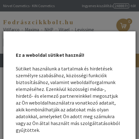
Nirvel Cosmetics - KIN Cosmetics
Ingyenes kiszállítás
24888 Ft
-tól!
Fodrászcikkbolt.hu
0
Vitlfarco - Maxima - NHP - Vitael - Levissime
Ez a weboldal sütiket használ!
Toggle
navigation
Sütiket használunk a tartalmak és hirdetések
személyre szabásához, közösségi funkciók
Göndör haj ápolás
biztosításához, valamint weboldalforgalmunk
elemzéséhez. Ezenkívül közösségi média-,
hirdető- és elemező partnereinkkel megosztjuk
- Göndör haj
az Ön weboldalhasználatra vonatkozó adatait,
fodraszkellekshop.hu
Göndör hullámos haj – hajápolás professzionális hajápoló
akik kombinálhatják az adatokat más olyan
termékekkel a gyönyörű göndör frizuráért.
adatokkal, amelyeket Ön adott meg számukra
vagy az Ön által használt más szolgáltatásokból
A szépségápolás meghatározó része a göndör haj ápolása. A göndör
gyűjtöttek.
hajápolás is a fejbőr ápolásánál és a helyes hajmosásnál kezdődik.