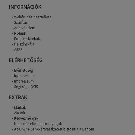
INFORMÁCIÓK
Webáruház használata
Szállítás
Adatvédelem
Rólunk
Fodrász Márkák
Hajszínskála
ASZF
ELÉRHETŐSÉG
Elérhetőség
Írjon nekünk
Impresszum
Segítség - GYIK
EXTRÁK
Márkák
Akciók
Kedvezmények
Hajhullás elleni hatóanyagok
Az Online Bankkártyás fizetést biztosítja a Barion!