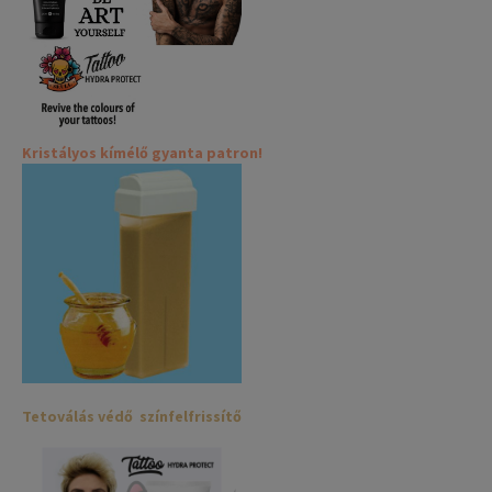
Kristályos kímélő gyanta patron!
Tetoválás védő színfelfrissítő