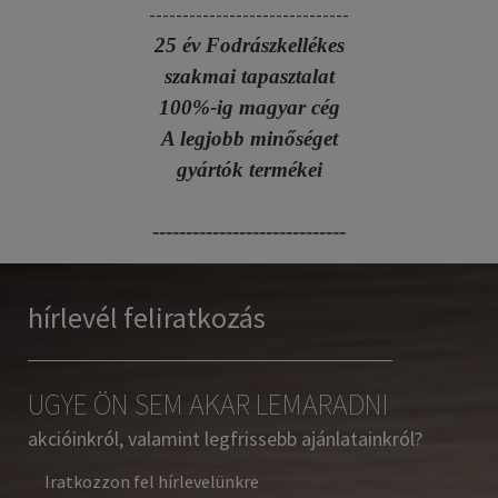
------------------------------
25 év Fodrászkellékes
szakmai tapasztalat
100%-ig magyar cég
A legjobb minőséget
gyártók termékei
-----------------------------
hírlevél feliratkozás
UGYE ÖN SEM AKAR LEMARADNI
akcióinkról, valamint legfrissebb ajánlatainkról?
Iratkozzon fel hírlevelünkre