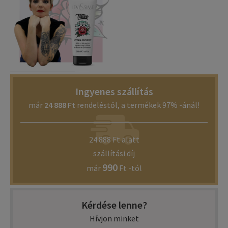
Ingyenes szállítás
már
24 888 Ft
rendeléstől, a termékek 97% -ánál!
24 888 Ft alatt
szállítási díj
990
már
Ft -tól
Kérdése lenne?
Hívjon minket