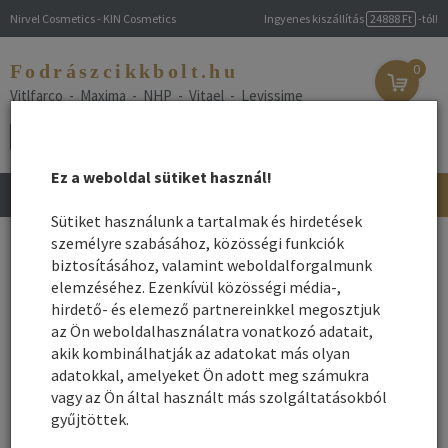
Nirvel Cosmetics - KIN Cosmetics
Ingyenes kiszállítás
24888 Ft
-tól!
Fodrászcikkbolt.hu
0
Vitlfarco - Maxima - NHP - Vitael - Levissime
Ez a weboldal sütiket használ!
Toggle
navigation
Sütiket használunk a tartalmak és hirdetések
személyre szabásához, közösségi funkciók
Hajápolási márka információk
biztosításához, valamint weboldalforgalmunk
elemzéséhez. Ezenkívül közösségi média-,
hirdető- és elemező partnereinkkel megosztjuk
Hajápolási termékeink a lehető legjobb minőséget kínáló gyártóktól
az Ön weboldalhasználatra vonatkozó adatait,
származnak, melyekhez kedvező árak is párosulnak. A márkák
akik kombinálhatják az adatokat más olyan
megtekintéséhez haladjon tovább az almenüpontok felé!
adatokkal, amelyeket Ön adott meg számukra
Így védd bőrödet frizurádat nyáron!
vagy az Ön által használt más szolgáltatásokból
gyűjtöttek.
Már ÖN is allergiás a hajfestésre?