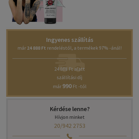
Ingyenes szállítás
már
24 888 Ft
rendeléstől, a termékek 97% -ánál!
24 888 Ft alatt
szállítási díj
990
már
Ft -tól
Kérdése lenne?
Hívjon minket
20/942 2753