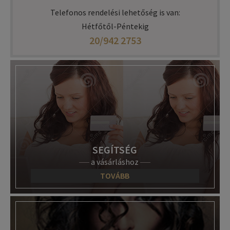
Telefonos rendelési lehetőség is van:
Hétfőtől-Péntekig
20/942 2753
SEGÍTSÉG
a vásárláshoz
TOVÁBB