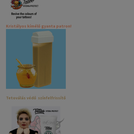
Kristályos kímélő gyanta patron!
Tetoválás védő színfelfrissítő