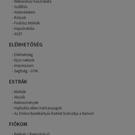
Webáruház használata
Szállítás
Adatvédelem
Rólunk
Fodrász Márkák
Hajszínskála
ASZF
ELÉRHETŐSÉG
Elérhetőség
Írjon nekünk
Impresszum
Segítség - GYIK
EXTRÁK
Márkák
Akciók
Kedvezmények
Hajhullás elleni hatóanyagok
Az Online Bankkártyás fizetést biztosítja a Barion!
FIÓKOM
Belépés / Regisztráció