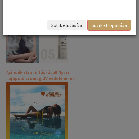
Nálunk talál megoldást hogy
festhesse haját!
Sütik elutasíta
Sütik elfogadása
Ajándék strand táskával! Nyári
hajápoló csomag UV védelemmel!