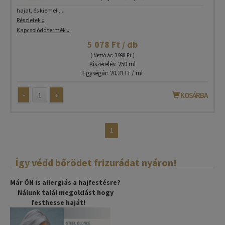
hajat, és kiemeli,...
Részletek »
Kapcsolódó termék »
5 078 Ft / db
( Nettó ár: 3 998 Ft )
Kiszerelés: 250 ml
Egységár: 20.31 Ft / ml
-
+
KOSÁRBA
1
Így védd bőrödet frizurádat nyáron!
Már ÖN is allergiás a hajfestésre?
Nálunk talál megoldást hogy
festhesse haját!