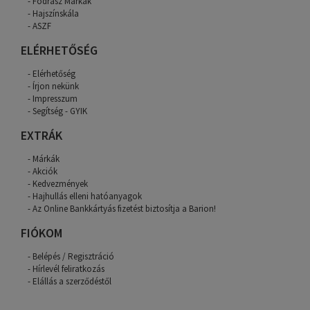
Fodrász Márkák
Hajszínskála
ASZF
ELÉRHETŐSÉG
Elérhetőség
Írjon nekünk
Impresszum
Segítség - GYIK
EXTRÁK
Márkák
Akciók
Kedvezmények
Hajhullás elleni hatóanyagok
Az Online Bankkártyás fizetést biztosítja a Barion!
FIÓKOM
Belépés / Regisztráció
Hírlevél feliratkozás
Elállás a szerződéstől