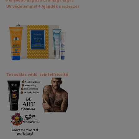
Fényvédő napozó csomag magas
UV védelemmel + Ajándék neszeszer
Tetoválás védő színfelfrissítő