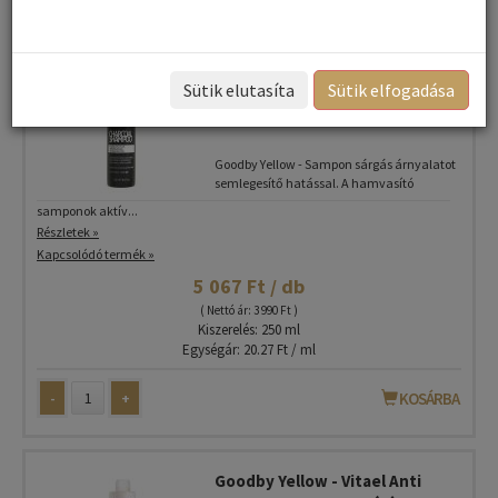
Goodby Yellow - Maxima
Charcoal Karbon9 Hamvasító
Sütik elutasíta
Sütik elfogadása
sampon aktív szénnel és goji
bogyó kivonattal
Goodby Yellow - Sampon sárgás árnyalatot
semlegesítő hatással. A hamvasító
samponok aktív...
Részletek »
Kapcsolódó termék »
5 067 Ft / db
( Nettó ár: 3 990 Ft )
Kiszerelés: 250 ml
Egységár: 20.27 Ft / ml
-
+
KOSÁRBA
Goodby Yellow - Vitael Anti