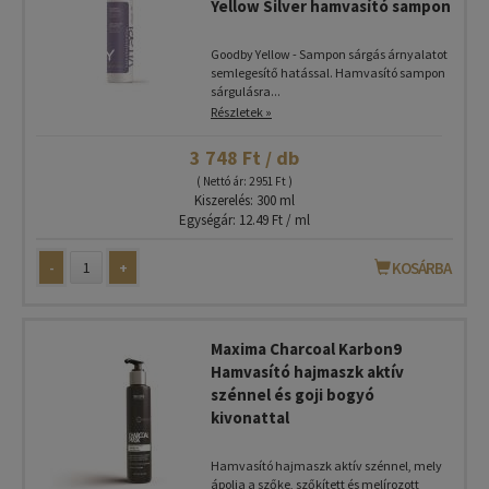
Yellow Silver hamvasító sampon
Goodby Yellow - Sampon sárgás árnyalatot
semlegesítő hatással. Hamvasító sampon
sárgulásra...
Részletek »
3 748 Ft / db
( Nettó ár: 2 951 Ft )
Kiszerelés: 300 ml
Egységár: 12.49 Ft / ml
-
+
KOSÁRBA
Maxima Charcoal Karbon9
Hamvasító hajmaszk aktív
szénnel és goji bogyó
kivonattal
Hamvasító hajmaszk aktív szénnel, mely
ápolja a szőke, szőkített és melírozott