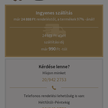
Ingyenes szállítás
már
24 888 Ft
rendeléstől, a termékek 97% -ánál!
24 888 Ft alatt
szállítási díj
990
már
Ft -tól
Kérdése lenne?
Hívjon minket
20/942 2753
Telefonos rendelési lehetőség is van:
Hétfőtől-Péntekig