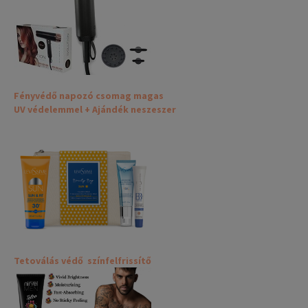
Fényvédő napozó csomag magas
UV védelemmel + Ajándék neszeszer
Tetoválás védő színfelfrissítő