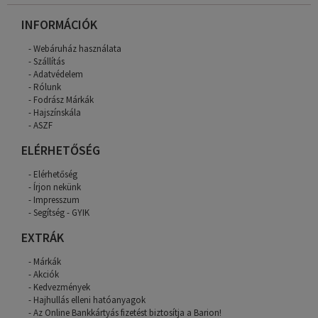
INFORMÁCIÓK
Webáruház használata
Szállítás
Adatvédelem
Rólunk
Fodrász Márkák
Hajszínskála
ASZF
ELÉRHETŐSÉG
Elérhetőség
Írjon nekünk
Impresszum
Segítség - GYIK
EXTRÁK
Márkák
Akciók
Kedvezmények
Hajhullás elleni hatóanyagok
Az Online Bankkártyás fizetést biztosítja a Barion!