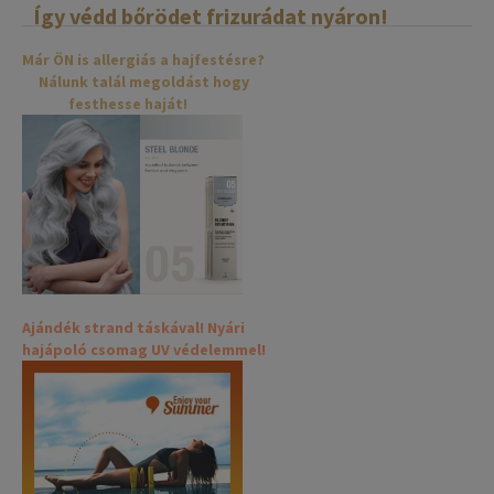
Így védd bőrödet frizurádat nyáron!
Már ÖN is allergiás a hajfestésre?
Nálunk talál megoldást hogy
festhesse haját!
Ajándék strand táskával! Nyári
hajápoló csomag UV védelemmel!