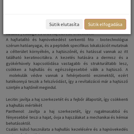
hatékonyan lépnek fel a hajhullás minden formája ellen.
A készítménynek köszönhetően a revitalizáció már a hajtőnél
megindul. Aktivizálja a hajtüszőkben lévő sejteket, javítja a
mikrokeringést, fokozza a haj növekedését, csökkenti a hajhullást.
Sütik elutasíta
Sütik elfogadása
Hatékonyan alkalmazható kopaszodás és hajhullás ellen, valamint a
fiatalos-, csillogó és erős haj elérése érdekében.
A hajfiatalító és hajnövekedést serkentő fito - biotechnológiai
szérum hatóanyagai, és a peptidek specifikus lokalizációt mutatnak
a célterület környékén, a hajtüszőnél, és hatással vannak az itt
található keratinocitákra. A kezelés hatására a dermisz és a
gyökérhüvely kapcsolódása vastagabb és strukturáltabb lesz,
csökken a hajhullás és egészségesebbé válik a hajtüsző. A
molekulák védve vannak a fehérjebontó enzimektől, ezért
hatékonnyá teszik a felszívódást, így a revítalizáció már a hajtüsző
szintjén a hajtőnél megindul.
Lecitin: javítja a haj szerkezetét és a fejbőr állapotát, így csökkenti
a hajhullás mértékét
Panthenol: Javítja a haj szerkezetét, így rugalmasabbá és
fényesebbé teszi a hajat, óvja a hajszálakat a mechanikai és kémiai
behatásoktól.
Csalán: külső használata a hajhullás kezelésére és a hajnövekedés