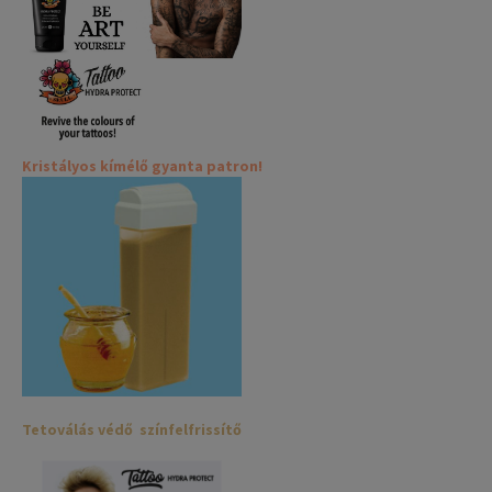
Kristályos kímélő gyanta patron!
Tetoválás védő színfelfrissítő