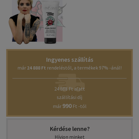
Ingyenes szállítás
már
24 888 Ft
rendeléstől, a termékek 97% -ánál!
24 888 Ft alatt
szállítási díj
990
már
Ft -tól
Kérdése lenne?
Hívjon minket