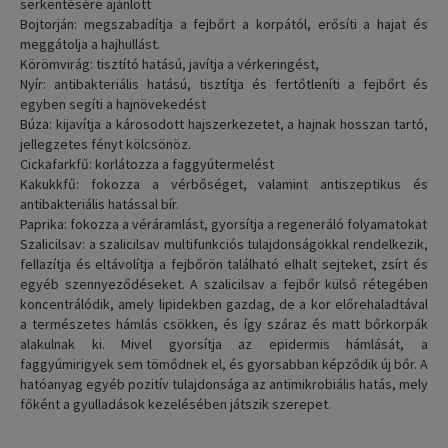
serkentésére ajánlott
Bojtorján: megszabadítja a fejbőrt a korpától, erősíti a hajat és
meggátolja a hajhullást.
Körömvirág: tisztító hatású, javítja a vérkeringést,
Nyír: antibakteriális hatású, tisztítja és fertőtleníti a fejbőrt és
egyben segíti a hajnövekedést
Búza: kijavítja a károsodott hajszerkezetet, a hajnak hosszan tartó,
jellegzetes fényt kölcsönöz.
Cickafarkfű: korlátozza a faggyútermelést
Kakukkfű: fokozza a vérbőséget, valamint antiszeptikus és
antibakteriális hatással bír.
Paprika: fokozza a véráramlást, gyorsítja a regeneráló folyamatokat
Szalicilsav: a szalicilsav multifunkciós tulajdonságokkal rendelkezik,
fellazítja és eltávolítja a fejbőrön található elhalt sejteket, zsírt és
egyéb szennyeződéseket. A szalicilsav a fejbőr külső rétegében
koncentrálódik, amely lipidekben gazdag, de a kor előrehaladtával
a természetes hámlás csökken, és így száraz és matt bőrkorpák
alakulnak ki. Mivel gyorsítja az epidermis hámlását, a
faggyúmirigyek sem tömődnek el, és gyorsabban képződik új bőr. A
hatóanyag egyéb pozitív tulajdonsága az antimikrobiális hatás, mely
főként a gyulladások kezelésében játszik szerepet.