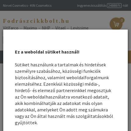
Nirvel Cosmetics - KIN Cosmetics
Ingyenes kiszállítás
24888 Ft
-tól!
Fodrászcikkbolt.hu
0
Vitlfarco - Maxima - NHP - Vitael - Levissime
Ez a weboldal sütiket használ!
Toggle
navigation
Sütiket használunk a tartalmak és hirdetések
személyre szabásához, közösségi funkciók
Hajhullás elleni hatóanyagok
biztosításához, valamint weboldalforgalmunk
elemzéséhez. Ezenkívül közösségi média-,
hirdető- és elemező partnereinkkel megosztjuk
az Ön weboldalhasználatra vonatkozó adatait,
Cikk:
akik kombinálhatják az adatokat más olyan
A hajhullás elleni, hajhullásra készült fejbőr ápoló sampon, hajszesz
adatokkal, amelyeket Ön adott meg számukra
természetes hatóanyagairól, azok hatásukról.
vagy az Ön által használt más szolgáltatásokból
gyűjtöttek.
A növényi komplex kivonatok, a tudományos kutatások modern
alkotóelemeinek megfelelő keveréséből létrejött termékek