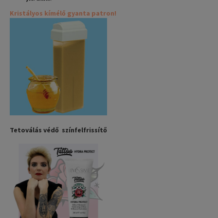
Kristályos kímélő gyanta patron!
Tetoválás védő színfelfrissítő