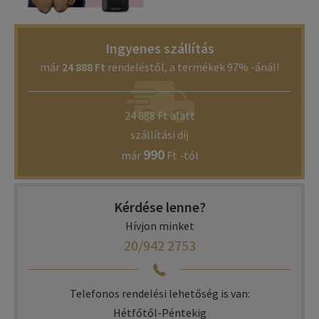
Ingyenes szállítás
már
24 888 Ft
rendeléstől, a termékek 97% -ánál!
24 888 Ft alatt
szállítási díj
990
már
Ft -tól
Kérdése lenne?
Hívjon minket
20/942 2753
Telefonos rendelési lehetőség is van:
Hétfőtől-Péntekig