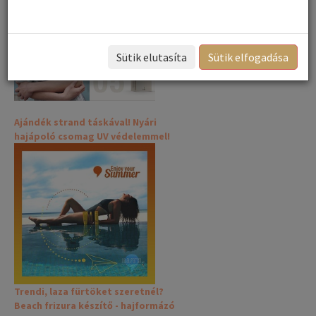
Sütik elutasíta
Sütik elfogadása
Ajándék strand táskával! Nyári
hajápoló csomag UV védelemmel!
Trendi, laza fürtöket szeretnél?
Beach frizura készítő - hajformázó