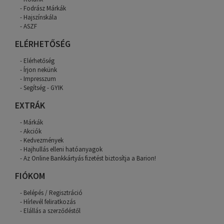
Fodrász Márkák
Hajszínskála
ASZF
ELÉRHETŐSÉG
Elérhetőség
Írjon nekünk
Impresszum
Segítség - GYIK
EXTRÁK
Márkák
Akciók
Kedvezmények
Hajhullás elleni hatóanyagok
Az Online Bankkártyás fizetést biztosítja a Barion!
FIÓKOM
Belépés / Regisztráció
Hírlevél feliratkozás
Elállás a szerződéstől