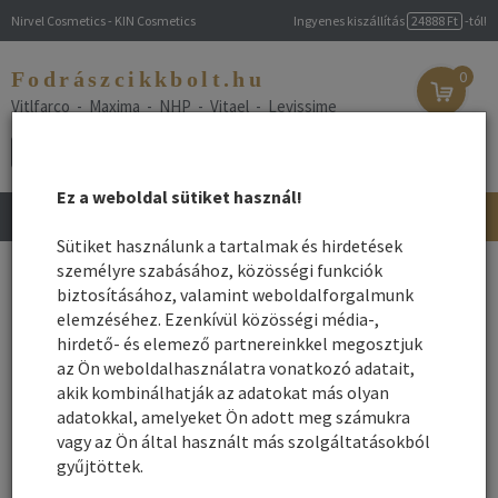
Nirvel Cosmetics - KIN Cosmetics
Ingyenes kiszállítás
24888 Ft
-tól!
Fodrászcikkbolt.hu
0
Vitlfarco - Maxima - NHP - Vitael - Levissime
Ez a weboldal sütiket használ!
Toggle
navigation
Sütiket használunk a tartalmak és hirdetések
Főoldal
személyre szabásához, közösségi funkciók
/
Webshop
/
Fodrászkellék
/ Egyéb fodrászkellék
biztosításához, valamint weboldalforgalmunk
Egyéb fodrászkellék
elemzéséhez. Ezenkívül közösségi média-,
hirdető- és elemező partnereinkkel megosztjuk
az Ön weboldalhasználatra vonatkozó adatait,
Így védd bőrödet frizurádat nyáron!
akik kombinálhatják az adatokat más olyan
adatokkal, amelyeket Ön adott meg számukra
Már ÖN is allergiás a hajfestésre?
vagy az Ön által használt más szolgáltatásokból
Nálunk talál megoldást hogy
festhesse haját!
gyűjtöttek.