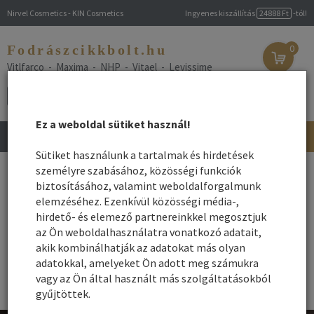
Nirvel Cosmetics - KIN Cosmetics
Ingyenes kiszállítás
24888 Ft
-tól!
Fodrászcikkbolt.hu
0
Vitlfarco - Maxima - NHP - Vitael - Levissime
Ez a weboldal sütiket használ!
Toggle
navigation
Sütiket használunk a tartalmak és hirdetések
személyre szabásához, közösségi funkciók
1.
2.
3.
4.
biztosításához, valamint weboldalforgalmunk
elemzéséhez. Ezenkívül közösségi média-,
Kosarad
hirdető- és elemező partnereinkkel megosztjuk
az Ön weboldalhasználatra vonatkozó adatait,
A kosár jelenleg üres.
akik kombinálhatják az adatokat más olyan
adatokkal, amelyeket Ön adott meg számukra
Vissza a webáruházba
vagy az Ön által használt más szolgáltatásokból
gyűjtöttek.