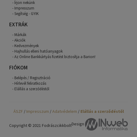
Írjon nekünk
Impresszum
Segítség - GYIK
EXTRÁK
Márkák
Akciók
Kedvezmények
Hajhullás elleni hatóanyagok
Az Online Bankkártyás fizetést biztosítja a Barion!
FIÓKOM
Belépés / Regisztráció
Hírlevél feliratkozás
Elállás a szerződéstől
ÁSZF
/
Impresszum
/
Adatvédelem
/
Elállás a szerződéstől
Design
Copyright © 2021 Fodrászcikkbolt