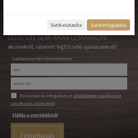
hírlevél feliratkozás
Sütik elutasíta
Sütik elfogadása
UGYE ÖN SEM AKAR LEMARADNI
akcióinkról, valamint legfrissebb ajánlatainkról?
Iratkozzon fel hírlevelünkre
Elolvastam és elfogadom az
adatvédelmi szabályzatot
Leiratkozás a hírlevélről
Elállás a szerződéstől
Feliratkozás