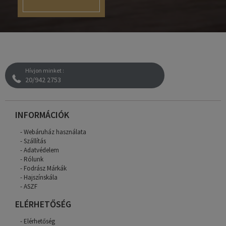
Hívjon minket :
20/942 2753
INFORMÁCIÓK
Webáruház használata
Szállítás
Adatvédelem
Rólunk
Fodrász Márkák
Hajszínskála
ASZF
ELÉRHETŐSÉG
Elérhetőség