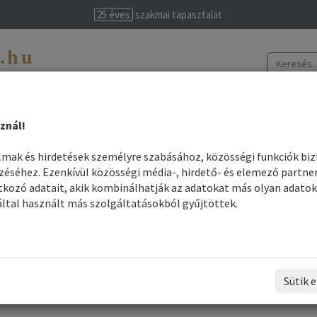
25 éves
szakmai tapasztalat
t.hu
evissime
znál!
színek elkészítése
Legjobb árak
Szakmai felhasználók
Információk
almak és hirdetések személyre szabásához, közösségi funkciók bi
séhez. Ezenkívül közösségi média-, hirdető- és elemező partne
rizura és Konykészítéshez fodrászkellékek
kozó adatait, akik kombinálhatják az adatokat más olyan adatok
ltal használt más szolgáltatásokból gyűjtöttek.
Frizura és Konykészítéshez fodrászkellék
Összes gyártó
Rendezés - Gyártók - szerint:
Sütik e
1
2
3
4
Következő ›