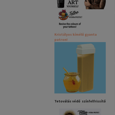
Kristályos kímélő gyanta
patron!
Tetoválás védő színfelfrissítő