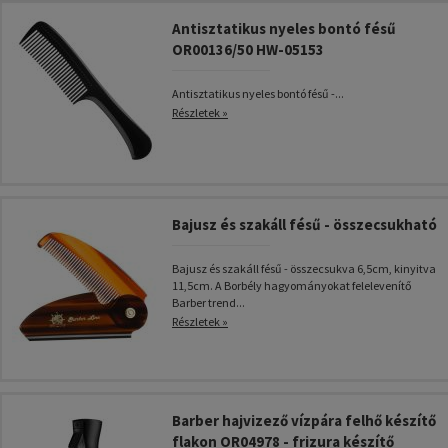
Antisztatikus nyeles bontó fésű
OR00136/50 HW-05153
Antisztatikus nyeles bontó fésű -...
Részletek »
Bajusz és szakáll fésű - összecsukható
Bajusz és szakáll fésű - összecsukva 6,5cm, kinyitva
11,5cm. A Borbély hagyományokat felelevenítő
Barber trend...
Részletek »
Barber hajvizező vízpára felhő készítő
flakon OR04978 - frizura készítő