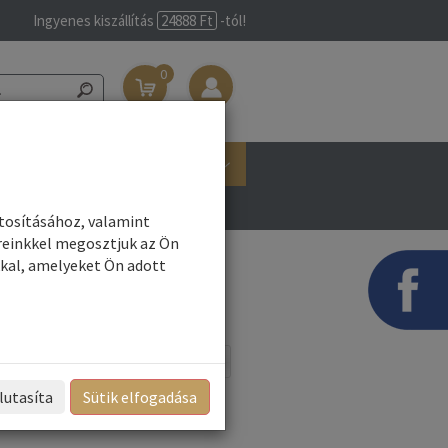
Ingyenes kiszállítás
24888 Ft
-tól!
0
Belépés/Regisztráció
Márkák
ztosításához, valamint
reinkkel megosztjuk az Ön
kal, amelyeket Ön adott
ek
Név szerint
Rendezés:
lutasíta
Sütik elfogadása
»