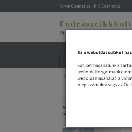
Nirvel Cosmetics - KIN Cosmetics
Fodrászcikkbol
Vitlfarco - Maxima - NHP - Vitael - L
Ez a weboldal sütiket has
Termékek
Hírek / Blog
Divat haj
Sütiket használunk a tart
weboldalforgalmunk elemzé
Főoldal
/
Webshop
/
Fodrászkellék
/ F
weboldalhasználatra vonat
meg számukra vagy az Ön á
Így védd bőrödet
frizurádat nyáron!
Már ÖN is allergiás a
hajfestésre?
Nálunk talál megoldást hogy
festhesse haját!