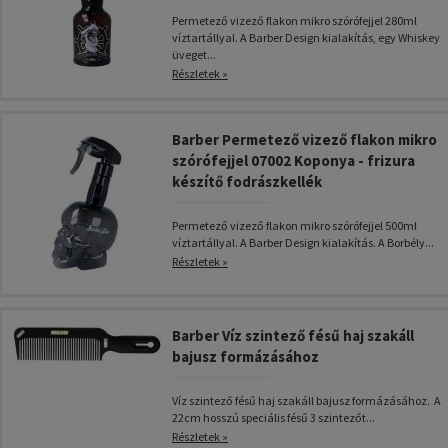
Permetező vizező flakon mikro szórófejjel 280ml
víztartállyal. A Barber Design kialakítás, egy Whiskey
üveget...
Részletek »
Barber Permetező vizező flakon mikro
szórófejjel 07002 Koponya - frizura
készítő fodrászkellék
Permetező vizező flakon mikro szórófejjel 500ml
víztartállyal. A Barber Design kialakítás. A Borbély...
Részletek »
Barber Víz szintező fésű haj szakáll
bajusz formázásához
Víz szintező fésű haj szakáll bajusz formázásához. A
22cm hosszú speciális fésű 3 szintezőt...
Részletek »