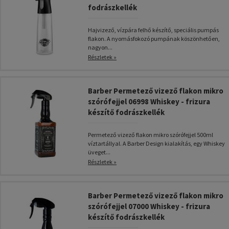
fodrászkellék
Hajvizező, vízpára felhő készítő, speciális pumpás
flakon. A nyomásfokozó pumpának köszönhetően,
nagyon...
Részletek »
Barber Permetező vizező flakon mikro
szórófejjel 06998 Whiskey - frizura
készítő fodrászkellék
Permetező vizező flakon mikro szórófejjel 500ml
víztartállyal. A Barber Design kialakítás, egy Whiskey
üveget...
Részletek »
Barber Permetező vizező flakon mikro
szórófejjel 07000 Whiskey - frizura
készítő fodrászkellék