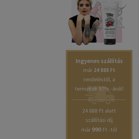
Ingyenes szállítás
már
24 888 Ft
rendeléstől, a
termékek 97% -ánál!
24 888 Ft alatt
szállítási díj
990
már
Ft -tól