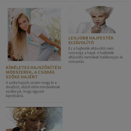
LEGJOBB HAJFESTÉK
ELTÁVOLÍTÓ
Ez a hajfesték eltávolító nem
roncsolja a hajat. A hajfesték
eltávolító termékek hatékonyan és
roncsolás
KÍMÉLETES HAJSZŐKÍTÉSI
MÓDSZEREK, A CSODÁS
SZŐKE HAJÉRT
A szőke hajszín sosem megy ki a
divatból, időről időre mindenkinek
eszébe jut, hogy egyszer
kipróbálná.