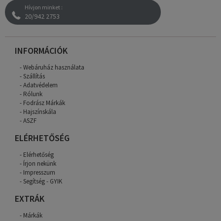
Hívjon minket :
20/942 2753
INFORMÁCIÓK
Webáruház használata
Szállítás
Adatvédelem
Rólunk
Fodrász Márkák
Hajszínskála
ASZF
ELÉRHETŐSÉG
Elérhetőség
Írjon nekünk
Impresszum
Segítség - GYIK
EXTRÁK
Márkák