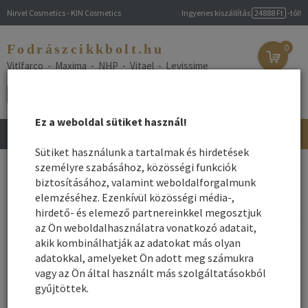
Nirvel Cosmetics - KIN Cosmetics
Ingyenes kiszállítás
24888 Ft
-tól!
Fodrászcikkbolt.hu
0
Vitlfarco - Maxima - NHP - Vitael - Levissime
Ez a weboldal sütiket használ!
Toggle
navigation
Sütiket használunk a tartalmak és hirdetések
Főoldal
személyre szabásához, közösségi funkciók
/ Blog
biztosításához, valamint weboldalforgalmunk
Blog
elemzéséhez. Ezenkívül közösségi média-,
hirdető- és elemező partnereinkkel megosztjuk
az Ön weboldalhasználatra vonatkozó adatait,
akik kombinálhatják az adatokat más olyan
adatokkal, amelyeket Ön adott meg számukra
vagy az Ön által használt más szolgáltatásokból
A LEGJOBB EREDMÉNYHEZ
gyűjtöttek.
- SAMPON ZSÍROS HAJRA
Melyik a
Legjobb sampon zsíros