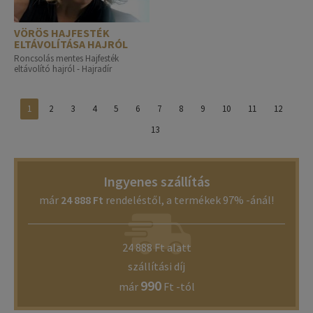
VÖRÖS HAJFESTÉK
ELTÁVOLÍTÁSA HAJRÓL
Roncsolás mentes Hajfesték
eltávolító hajról - Hajradír
1
2
3
4
5
6
7
8
9
10
11
12
13
Ingyenes szállítás
már
24 888 Ft
rendeléstől, a termékek 97% -ánál!
24 888 Ft alatt
szállítási díj
990
már
Ft -tól