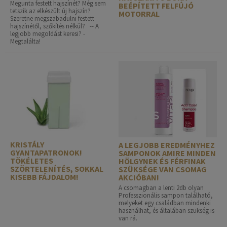
Megunta festett hajszínét? Még sem
BEÉPÍTETT FELFÚJÓ
tetszik az elkészült új hajszín?
MOTORRAL
Szeretne megszabadulni festett
hajszínétől, szőkítés nélkül? -- A
legjobb megoldást keresi? -
Megtalálta!
KRISTÁLY
A LEGJOBB EREDMÉNYHEZ
GYANTAPATRONOK!
SAMPONOK AMIRE MINDEN
TÖKÉLETES
HÖLGYNEK ÉS FÉRFINAK
SZÖRTELENÍTÉS, SOKKAL
SZÜKSÉGE VAN CSOMAG
KISEBB FÁJDALOM!
AKCIÓBAN!
A csomagban a lenti 2db olyan
Professzionális sampon található,
melyeket egy családban mindenki
használhat, és általában szükség is
van rá.