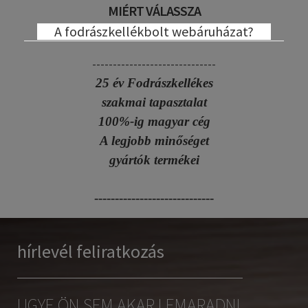
MIÉRT VÁLASSZA
A fodrászkellékbolt webáruházat?
------------------------------
25 év Fodrászkellékes
szakmai tapasztalat
100%-ig magyar cég
A legjobb minőséget
gyártók termékei
-----------------------------
hírlevél feliratkozás
UGYE ÖN SEM AKAR LEMARADNI