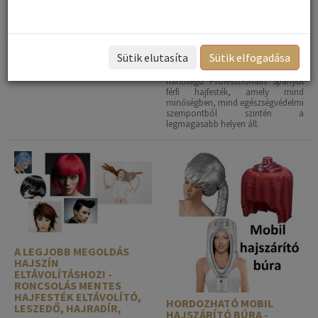
hajra gyakori kérdések
közé
tartozik.
LOREÁL FÉRFI
HAJFESTÉKEK....
Sütik elutasíta
Sütik elfogadása
A
Loreál férfi hajfesték
hiányára
nyújt megoldást egy prémium
minőségű Professzionális Spanyol
férfi hajfesték, amely mind
minőségben, mind egészségvédelmi
szempontból szintén a
legmagasabb helyen áll.
A LEGJOBB MEGOLDÁS
HAJSZÍN
ELTÁVOLÍTÁSHOZ! -
RONCSOLÁS MENTES
HAJFESTÉK ELTÁVOLÍTÓ,
HORDOZHATÓ MOBIL
LESZEDŐ, HAJRADÍR,
HAJSZÁRÍTÓ BÚRA -