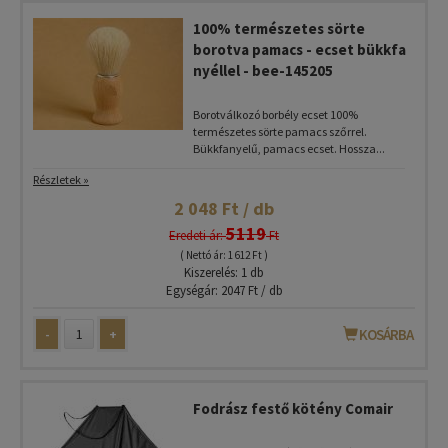
100% természetes sörte
borotva pamacs - ecset bükkfa
nyéllel - bee-145205
Borotválkozó borbély ecset 100%
természetes sörte pamacs szőrrel.
Bükkfanyelű, pamacs ecset. Hossza...
Részletek »
2 048 Ft / db
5119
Eredeti ár:
Ft
( Nettó ár: 1 612 Ft )
Kiszerelés: 1 db
Egységár: 2047 Ft / db
-
+
KOSÁRBA
Fodrász festő kötény Comair