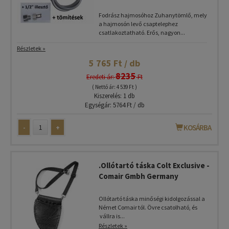
Fodrász hajmosóhoz Zuhanytömlő, mely
a hajmosón levő csaptelephez
csatlakoztatható. Erős, nagyon...
Részletek »
5 765 Ft / db
8235
Eredeti ár:
Ft
( Nettó ár: 4 539 Ft )
Kiszerelés: 1 db
Egységár: 5764 Ft / db
-
+
KOSÁRBA
.Ollótartó táska Colt Exclusive -
Comair Gmbh Germany
Ollótartó táska minőségi kidolgozással a
Német Comair tól. Övre csatolható, és
vállra is...
Részletek »