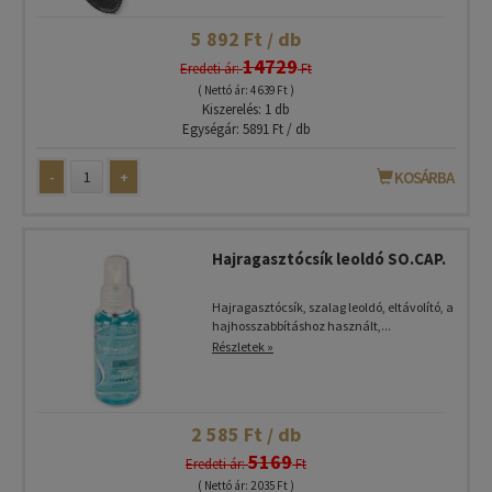
5 892 Ft / db
14729
Eredeti ár:
Ft
( Nettó ár: 4 639 Ft )
Kiszerelés: 1 db
Egységár: 5891 Ft / db
-
+
KOSÁRBA
Hajragasztócsík leoldó SO.CAP.
Hajragasztócsík, szalag leoldó, eltávolító, a
hajhosszabbításhoz használt,...
Részletek »
2 585 Ft / db
5169
Eredeti ár:
Ft
( Nettó ár: 2 035 Ft )