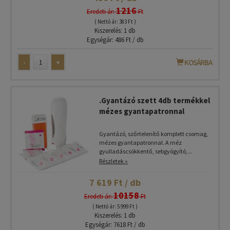
1216
Eredeti ár:
Ft
( Nettó ár: 383 Ft )
Kiszerelés: 1 db
Egységár: 486 Ft / db
-
+
KOSÁRBA
.Gyantázó szett 4db termékkel
mézes gyantapatronnal
Gyantázó, szőrtelenítő komplett csomag,
mézes gyantapatronnal. A méz
gyulladáscsökkentő, sebgyógyító,...
Részletek »
7 619 Ft / db
10158
Eredeti ár:
Ft
( Nettó ár: 5 999 Ft )
Kiszerelés: 1 db
Egységár: 7618 Ft / db