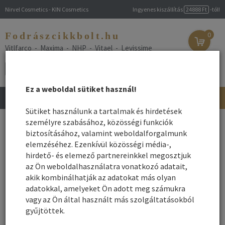
Nirvel Cosmetics - KIN Cosmetics
Ingyenes kiszállítás
24888 Ft
-tól!
Fodrászcikkbolt.hu
0
Vitlfarco - Maxima - NHP - Vitael - Levissime
Ez a weboldal sütiket használ!
Toggle
navigation
Sütiket használunk a tartalmak és hirdetések
Főoldal
személyre szabásához, közösségi funkciók
/
Webshop
/
Újdonságok - Kedvezmények
/ Legjobb
árak! - Most Alacsony áron kínált termékek
biztosításához, valamint weboldalforgalmunk
elemzéséhez. Ezenkívül közösségi média-,
Legjobb árak! - Most Alacsony áron kínált termékek
hirdető- és elemező partnereinkkel megosztjuk
az Ön weboldalhasználatra vonatkozó adatait,
Olyan termékekből válogatás, melyek árát most egy időre nagyon
akik kombinálhatják az adatokat más olyan
alacsonyra tettük, vagy ajándékkal, vagy csomag árral
adatokkal, amelyeket Ön adott meg számukra
rendelkeznek. Legfőbb általános kedvezményünk a magas
vagy az Ön által használt más szolgáltatásokból
minőségű termékek, hajfestékek és hajszínezők alacsony alap
gyűjtöttek.
ára.