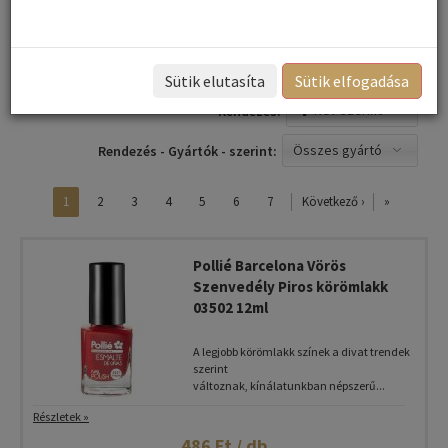
Legjobb hajfesték árak
Sütik elutasíta
Sütik elfogadása
Név szerint
Rendezés:
Összes gyártó
Rendezés - Gyártók - szerint:
1
2
3
4
5
6
7
Következő ›
»
Pollié Barcelona Vörös
Szenvedély Piros körömlakk
03502 12ml
A legjobb körömlakk színek a divat trendek
szerint
változnak, kínálatunkban népszerű...
Részletek »
486 Ft / db