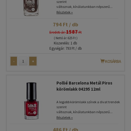
szerint
változnak, kínálatunkban népszerű...
Részletek »
794 Ft / db
1587
Eredeti ár:
Ft
( Nettó ár: 625 Ft )
Kiszerelés: 1 db
Egységár: 793 Ft / db
-
+
KOSÁRBA
Pollié Barcelona Metál Piros
körömlakk 04295 12ml
A legjobb körömlakk színek a divat trendek
szerint
változnak, kínálatunkban népszerű...
Részletek »
486 Ft / db