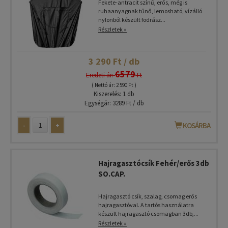
Fekete-antracit színű, erős, még is
ruhaanyagnak tűnő, lemosható, vízálló
nylonból készült fodrász...
Részletek »
3 290 Ft / db
6579
Eredeti ár:
Ft
( Nettó ár: 2 590 Ft )
Kiszerelés: 1 db
Egységár: 3289 Ft / db
-
+
KOSÁRBA
Hajragasztócsík Fehér/erős 3db
SO.CAP.
Hajragasztó csík, szalag, csomag erős
hajragasztóval. A tartós használatra
készült hajragasztó csomagban 3db,...
Részletek »