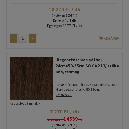
10 279 Ft / db
( Nettó ár: 8 094 Ft )
Kiszerelés: 1 db
Egységár: 10279 Ft / db
-
+
KOSÁRBA
.Ragasztócsíkos póthaj
24cm×50-55cm SO.CAP.12/ szőke
6db/csomag
Ragasztócsíkos póthaj. 6db/csomag. A 6db
4 cm széles hajcsík, 50-55cm...
Részletek »
Kapcsolódó termék »
7 270 Ft / db
14539
Eredeti ár:
Ft
( Nettó ár: 5 724 Ft )