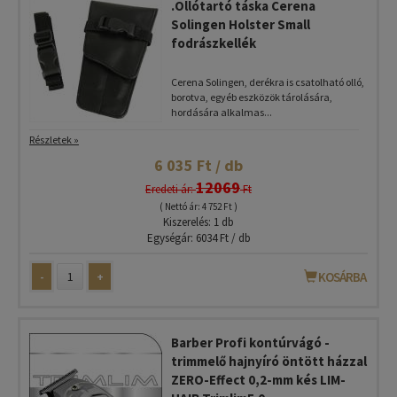
.Ollótartó táska Cerena
Solingen Holster Small
fodrászkellék
Cerena Solingen, derékra is csatolható olló,
borotva, egyéb eszközök tárolására,
hordására alkalmas...
Részletek »
6 035 Ft / db
12069
Eredeti ár:
Ft
( Nettó ár: 4 752 Ft )
Kiszerelés: 1 db
Egységár: 6034 Ft / db
-
+
KOSÁRBA
Barber Profi kontúrvágó -
trimmelő hajnyíró öntött házzal
ZERO-Effect 0,2-mm kés LIM-