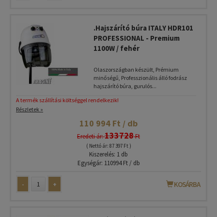
.Hajszárító búra ITALY HDR101
PROFESSIONAL - Premium
1100W / fehér
Olaszországban készült, Prémium
minőségű, Professzionális álló fodrász
hajszárító búra, gurulós...
A termék szállítási költséggel rendelkezik!
Részletek »
110 994 Ft / db
133728
Eredeti ár:
Ft
( Nettó ár: 87 397 Ft )
Kiszerelés: 1 db
Egységár: 110994 Ft / db
-
+
KOSÁRBA