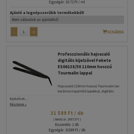
Egységár: 10.72 Ft / ml
Ajánló a legnépszerűbb termékekből!
-
+
KOSÁRBA
Professzionális hajvasaló
digitális kijelzővel Fekete
ES06138/50 110mm hosszú
Tourmalin lappal
Hajvasaló 110mm hosszú Tourmalin Ion
kerámia hajsimító lapokkal, digitális
kijelzővel....
Részletek »
31 589 Ft / db
( Nettó ár: 24 873 Ft )
Kiszerelés: 1 db
Egységár: 31589 Ft / db