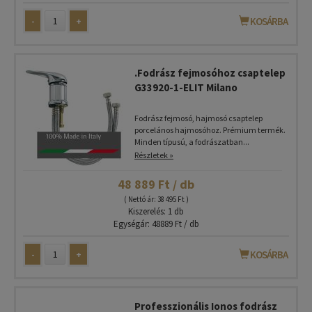
-
+
KOSÁRBA
.Fodrász fejmosóhoz csaptelep
G33920-1-ELIT Milano
Fodrász fejmosó, hajmosó csaptelep
porcelános hajmosóhoz. Prémium termék.
Minden típusú, a fodrászatban...
Részletek »
48 889 Ft / db
( Nettó ár: 38 495 Ft )
Kiszerelés: 1 db
Egységár: 48889 Ft / db
-
+
KOSÁRBA
Professzionális Ionos fodrász