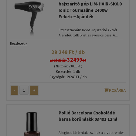
hajszárító gép LIM-HAIR-SK6.0
Ionic Tourmaline 2400w
Fekete+Ajándék
Professzionális Ionos Hajszárító Akció!
Ajándék, 1db Bristles gyors csipesz. A...
Részletek »
29 249 Ft / db
32499
Eredeti ár:
Ft
( Nettó ár: 23 031 Ft )
Kiszerelés: 1 db
Egységár: 29249 Ft / db
-
+
KOSÁRBA
Pollié Barcelona Csokoládé
barna körömlakk 03491 12ml
A legjobb körömlakk színek a divat trendek