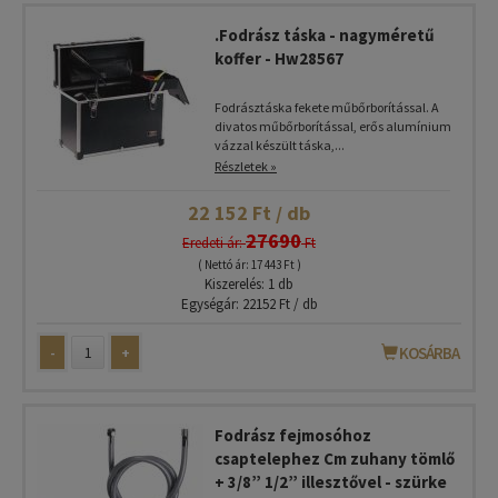
.Fodrász táska - nagyméretű
koffer - Hw28567
Fodrásztáska fekete műbőrborítással. A
divatos műbőrborítással, erős alumínium
vázzal készült táska,...
Részletek »
22 152 Ft / db
27690
Eredeti ár:
Ft
( Nettó ár: 17 443 Ft )
Kiszerelés: 1 db
Egységár: 22152 Ft / db
-
+
KOSÁRBA
Fodrász fejmosóhoz
csaptelephez Cm zuhany tömlő
+ 3/8” 1/2” illesztővel - szürke