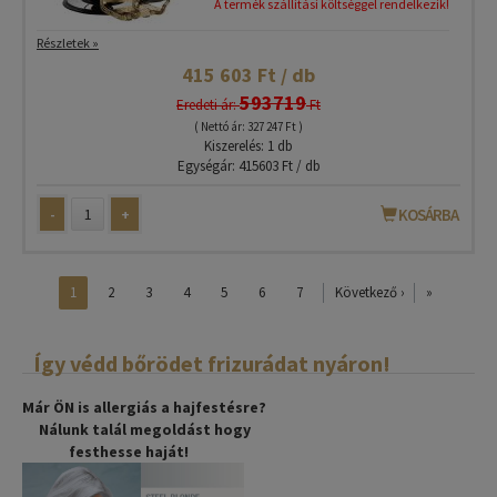
A termék szállítási költséggel rendelkezik!
Részletek »
415 603 Ft / db
593719
Eredeti ár:
Ft
( Nettó ár: 327 247 Ft )
Kiszerelés: 1 db
Egységár: 415603 Ft / db
-
+
KOSÁRBA
1
2
3
4
5
6
7
Következő ›
»
Így védd bőrödet frizurádat nyáron!
Már ÖN is allergiás a hajfestésre?
Nálunk talál megoldást hogy
festhesse haját!