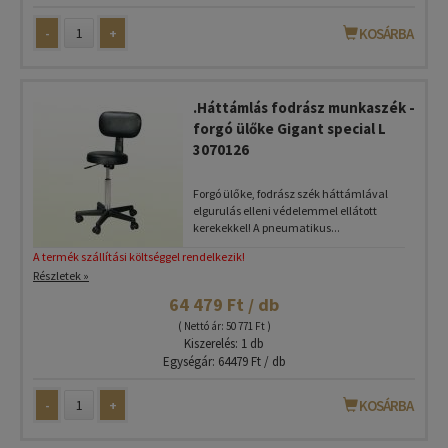
-
+
KOSÁRBA
.Háttámlás fodrász munkaszék -
forgó ülőke Gigant special L
3070126
Forgó ülőke, fodrász szék háttámlával
elgurulás elleni védelemmel ellátott
kerekekkel! A pneumatikus...
A termék szállítási költséggel rendelkezik!
Részletek »
64 479 Ft / db
( Nettó ár: 50 771 Ft )
Kiszerelés: 1 db
Egységár: 64479 Ft / db
-
+
KOSÁRBA