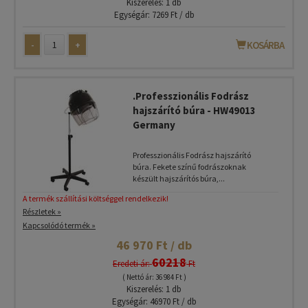
Kiszerelés: 1 db
Egységár: 7269 Ft / db
-
+
KOSÁRBA
.Professzionális Fodrász
hajszárító búra - HW49013
Germany
Professzionális Fodrász hajszárító
búra. Fekete színű fodrászoknak
készült hajszárítós búra,...
A termék szállítási költséggel rendelkezik!
Részletek »
Kapcsolódó termék »
46 970 Ft / db
60218
Eredeti ár:
Ft
( Nettó ár: 36 984 Ft )
Kiszerelés: 1 db
Egységár: 46970 Ft / db