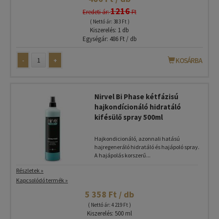
1216
Eredeti ár:
Ft
( Nettó ár: 383 Ft )
Kiszerelés: 1 db
Egységár: 486 Ft / db
-
+
KOSÁRBA
Nirvel Bi Phase kétfázisú
hajkondícionáló hidratáló
kifésülő spray 500ml
Hajkondicionáló, azonnali hatású
hajregeneráló hidratáló és hajápoló spray.
A hajápolás korszerű...
Részletek »
Kapcsolódó termék »
5 358 Ft / db
( Nettó ár: 4 219 Ft )
Kiszerelés: 500 ml