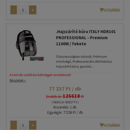
-
+
KOSÁRBA
.Hajszárító búra ITALY HDR101
PROFESSIONAL - Premium
1100W / fekete
Olaszországban készült, Prémium
minőségű, Professzionális álló fodrász
hajszárító búra, gurulós...
A termék szállítási költséggel rendelkezik!
Részletek »
77 237 Ft / db
126618
Eredeti ár:
Ft
( Nettó ár: 60 817 Ft )
Kiszerelés: 1 db
Egységár: 77236 Ft / db
-
+
KOSÁRBA