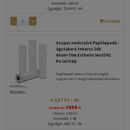
Kiszerelés: 100 ml
Egységár: 25.84 Ft / ml
-
+
KOSÁRBA
Szuper nedvszívó Papírlepedő -
ágytakaró tekercs 2db
60cm×70m Esthetic len3562
Ro.ial Italy
Papírlepedő tekercs Olaszországból,
nagyon erős 2 rétegű cellulózból. Rendkívül
esztétikus,...
Részletek »
6 687 Ft / db
7039
Eredeti ár:
Ft
( Nettó ár: 5 265 Ft )
Kiszerelés: 1 db
Egységár: 6687 Ft / db