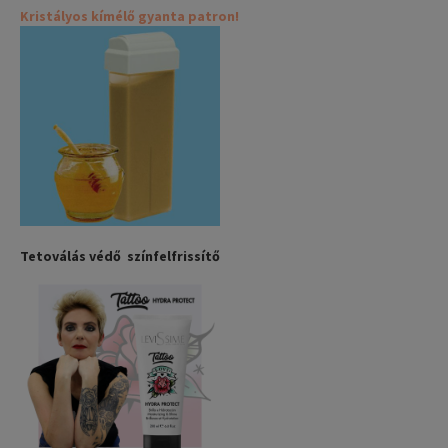
Kristályos kímélő gyanta patron!
Tetoválás védő színfelfrissítő