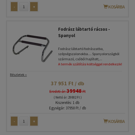
-
+
KOSÁRBA
Fodrász lábtartó rácsos -
Spanyol
Fodrász lábtartó fodrászatba,
szépségszalonokba.... Spanyolországból
származó, csőből hajlított,...
A termék szállítási költséggel rendelkezik!
Részletek »
37 951 Ft / db
39948
Eredeti ár:
Ft
( Nettó ár: 29 882 Ft )
Kiszerelés: 1 db
Egységár: 37950 Ft / db
-
+
KOSÁRBA