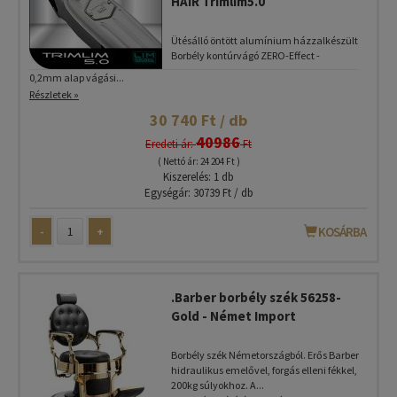
HAIR Trimlim5.0
Ütésálló öntött alumínium házzalkészült
Borbély kontúrvágó ZERO-Effect -
0,2mm alap vágási...
Részletek »
30 740 Ft / db
40986
Eredeti ár:
Ft
( Nettó ár: 24 204 Ft )
Kiszerelés: 1 db
Egységár: 30739 Ft / db
-
+
KOSÁRBA
.Barber borbély szék 56258-
Gold - Német Import
Borbély szék Németországból. Erős Barber
hidraulikus emelővel, forgás elleni fékkel,
200kg súlyokhoz. A...