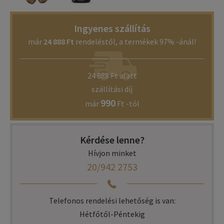
Ingyenes szállítás
már
24 888 Ft
rendeléstől, a termékek 97% -ánál!
24 888 Ft alatt
szállítási díj
990
már
Ft -tól
Kérdése lenne?
Hívjon minket
20/942 2753
Telefonos rendelési lehetőség is van:
Hétfőtől-Péntekig