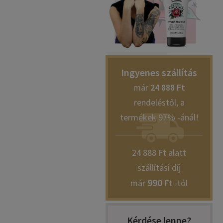
Ingyenes szállítás
már
24 888 Ft
rendeléstől, a
termékek 97% -ánál!
24 888 Ft alatt
szállítási díj
990
már
Ft -tól
Kérdése lenne?