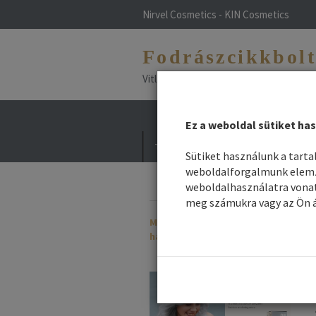
Nirvel Cosmetics - KIN Cosmetics
Fodrászcikkbol
Vitlfarco - Maxima - NHP - Vitael - L
Ez a weboldal sütiket has
Termékek
Hírek / Blog
Divat haj
Sütiket használunk a tart
weboldalforgalmunk elemzé
Így védd bőrödet
weboldalhasználatra vonat
frizurádat nyáron!
meg számukra vagy az Ön á
Már ÖN is allergiás a
hajfestésre?
Nálunk talál megoldást hogy
festhesse haját!