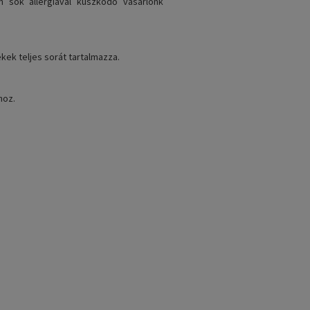
 sok allergiával küszködő vásárlónk
kek teljes sorát tartalmazza.
hoz.