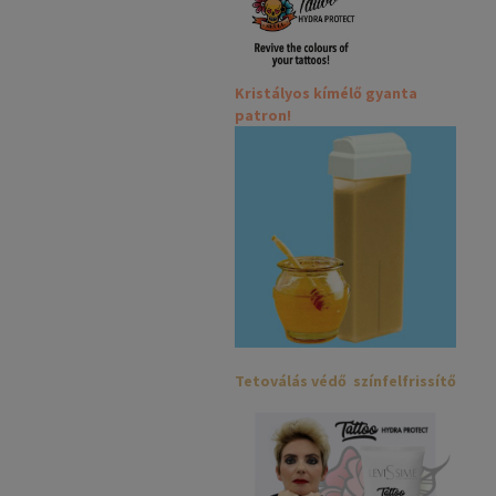
Kristályos kímélő gyanta
patron!
Tetoválás védő színfelfrissítő