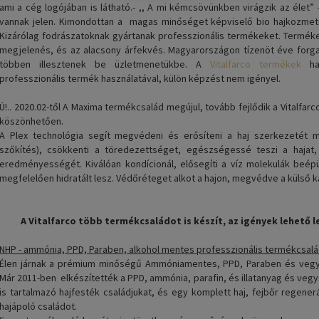
ami a cég logójában is látható.- ,, A mi kémcsövünkben virágzik az élet
vannak jelen. Kimondottan a magas minőséget képviselő bio hajkozmet
Kizárólag fodrászatoknak gyártanak professzionális termékeket. Termékei
megjelenés, és az alacsony árfekvés. Magyarországon tízenöt éve forg
többen illesztenek be üzletmenetükbe. A
Vitalfarco termékek
has
professzionális termék használatával, külön képzést nem igényel.
Ú!.. 2020.02-től A Maxima termékcsalád megújul, tovább fejlődik a Vitalfar
köszönhetően.
A Plex technológia segít megvédeni és erősíteni a haj szerkezetét m
szőkítés), csökkenti a töredezettséget, egészségessé teszi a hajat, 
eredményességét. Kiválóan kondícionál, elősegíti a víz molekulák beép
megfelelően hidratált lesz. Védőréteget alkot a hajon, megvédve a külső k
A Vitalfarco több termékcsaládot is készít, az igények lehető l
NHP - ammónia, PPD, Paraben, alkohol mentes professzionális termékcsalá
Élen járnak a prémium minőségű Ammóniamentes, PPD, Paraben és vegy
Már 2011-ben elkészítették a PPD, ammónia, parafin, és illatanyag és vegy
is tartalmazó hajfesték családjukat, és egy komplett haj, fejbőr regener
hajápoló családot.