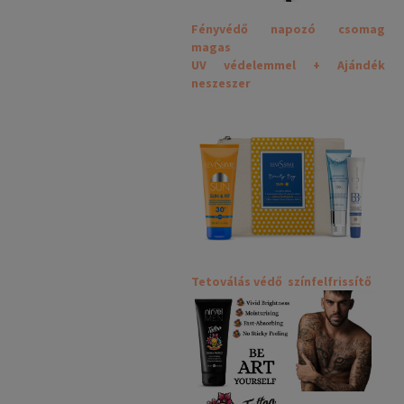
Fényvédő napozó csomag
magas
UV védelemmel + Ajándék
neszeszer
Tetoválás védő színfelfrissítő