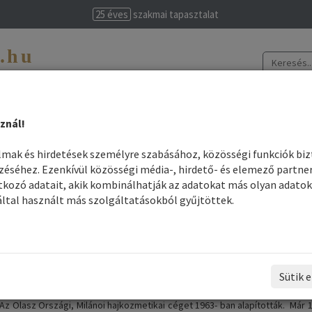
25 éves
szakmai tapasztalat
t.hu
evissime
znál!
színek elkészítése
Legjobb árak
Szakmai felhasználók
Információk
almak és hirdetések személyre szabásához, közösségi funkciók bi
séhez. Ezenkívül közösségi média-, hirdető- és elemező partne
Vitalfarco Maxima-NHP-Vitael Fodrász M
kozó adatait, akik kombinálhatják az adatokat más olyan adatok
ltal használt más szolgáltatásokból gyűjtöttek.
A Vitalfarco cég bemutatása
Maxima, NHP, és Vitael mákanevű, Professzionális fodrászati hajápoló
Sütik e
fodrászok, és azok vendégei.
Az Olasz Országi, Milánoi hajkozmetikai céget 1963- ban alapították. Már 