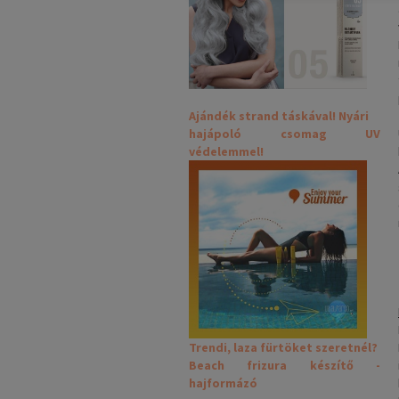
Ajándék strand táskával! Nyári
hajápoló csomag UV
védelemmel!
Trendi, laza fürtöket szeretnél?
Beach frizura készítő -
hajformázó