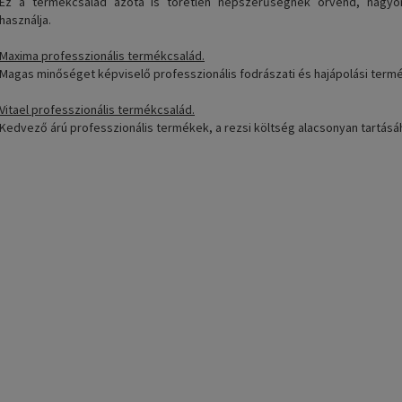
Ez a termékcsalád azóta is töretlen népszerűségnek örvend, nagyon
használja.
Maxima professzionális termékcsalád.
Magas minőséget képviselő professzionális fodrászati és hajápolási termé
Vitael professzionális termékcsalád.
Kedvező árú professzionális termékek, a rezsi költség alacsonyan tartásá