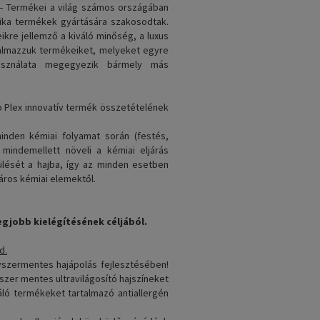
” – Termékei a világ számos országában
ika termékek gyártására szakosodtak.
kre jellemző a kiváló minőség, a luxus
almazzuk termékeiket, melyeket egyre
ználata megegyezik bármely más
co Plex innovatív termék összetételének
inden kémiai folyamat során (festés,
mindemellett növeli a kémiai eljárás
ülését a hajba, így az minden esetben
áros kémiai elemektől.
egjobb kielégítésének céljából.
d.
szermentes hajápolás fejlesztésében!
szer mentes ultravilágosító hajszíneket
áló termékeket tartalmazó antiallergén