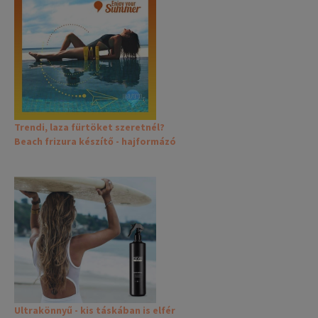
Trendi, laza fürtöket szeretnél?
Beach frizura készítő - hajformázó
Ultrakönnyű - kis táskában is elfér