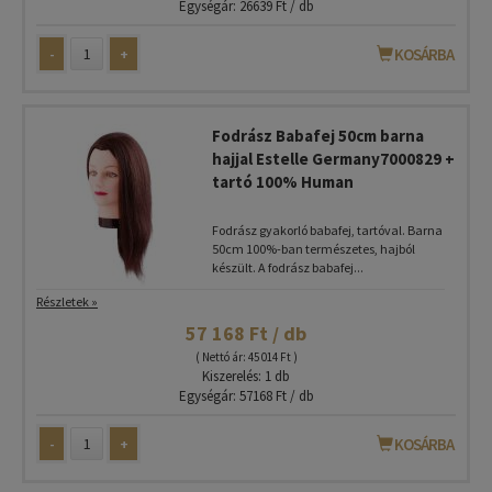
Egységár: 26639 Ft / db
-
+
KOSÁRBA
Fodrász Babafej 50cm barna
hajjal Estelle Germany7000829 +
tartó 100% Human
Fodrász gyakorló babafej, tartóval. Barna
50cm 100%-ban természetes, hajból
készült. A fodrász babafej...
Részletek »
57 168 Ft / db
( Nettó ár: 45 014 Ft )
Kiszerelés: 1 db
Egységár: 57168 Ft / db
-
+
KOSÁRBA