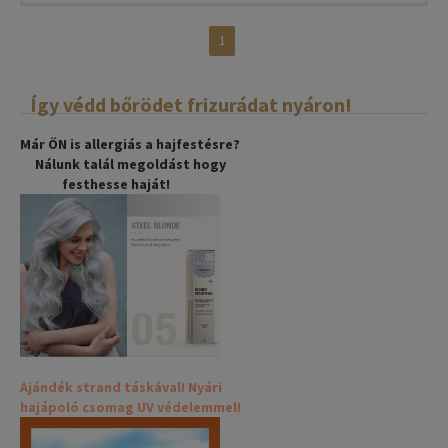
1
Így védd bőrödet frizurádat nyáron!
Már ÖN is allergiás a hajfestésre?
Nálunk talál megoldást hogy
festhesse haját!
Ajándék strand táskával! Nyári
hajápoló csomag UV védelemmel!