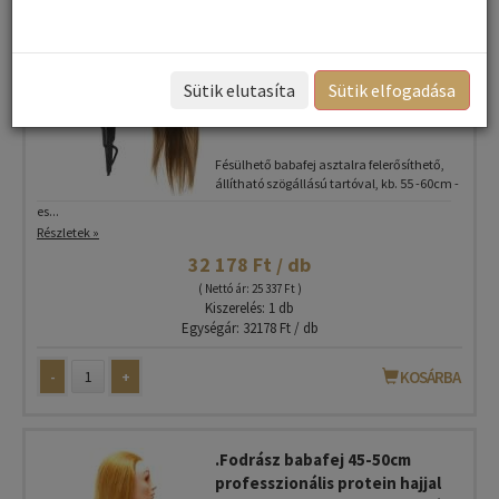
.Fésülhető babafej tartóval
professzionális kivetelben
Sütik elutasíta
Sütik elfogadása
04956+ tartó szett 04922
hajszárítóval
Fésülhető babafej asztalra felerősíthető,
állítható szögállású tartóval, kb. 55 -60cm -
es...
Részletek »
32 178 Ft / db
( Nettó ár: 25 337 Ft )
Kiszerelés: 1 db
Egységár: 32178 Ft / db
-
+
KOSÁRBA
.Fodrász babafej 45-50cm
professzionális protein hajjal