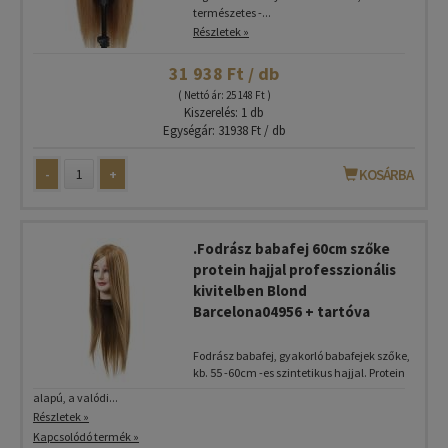
természetes -...
Részletek »
31 938 Ft / db
( Nettó ár: 25 148 Ft )
Kiszerelés: 1 db
Egységár: 31938 Ft / db
-
+
KOSÁRBA
.Fodrász babafej 60cm szőke
protein hajjal professzionális
kivitelben Blond
Barcelona04956 + tartóva
Fodrász babafej, gyakorló babafejek szőke,
kb. 55 -60cm -es szintetikus hajjal. Protein
alapú, a valódi...
Részletek »
Kapcsolódó termék »