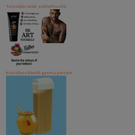
Tetoválás védő színfelfrissítő
Kristályos kímélő gyanta patron!