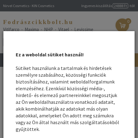
Nirvel Cosmetics - KIN Cosmetics
Ingyenes kiszállítás
24888 Ft
-tól!
Fodrászcikkbolt.hu
0
Vitlfarco - Maxima - NHP - Vitael - Levissime
Ez a weboldal sütiket használ!
Toggle
navigation
Sütiket használunk a tartalmak és hirdetések
Főoldal
személyre szabásához, közösségi funkciók
/
Webshop
/
Fodrászkellék
/ Fodrász Babafej és tartó
biztosításához, valamint weboldalforgalmunk
Fodrász Babafej és tartó
elemzéséhez. Ezenkívül közösségi média-,
hirdető- és elemező partnereinkkel megosztjuk
az Ön weboldalhasználatra vonatkozó adatait,
Név szerint
Rendezés:
akik kombinálhatják az adatokat más olyan
Összes gyártó
adatokkal, amelyeket Ön adott meg számukra
Rendezés - Gyártók - szerint:
vagy az Ön által használt más szolgáltatásokból
gyűjtöttek.
1