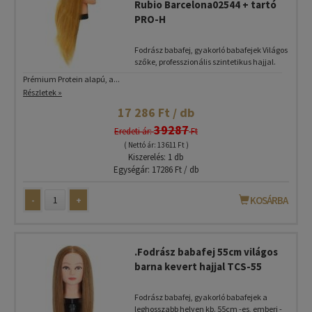
Rubio Barcelona02544 + tartó
PRO-H
Fodrász babafej, gyakorló babafejek Világos
szőke, professzionális szintetikus hajjal.
Prémium Protein alapú, a...
Részletek »
17 286 Ft / db
39287
Eredeti ár:
Ft
( Nettó ár: 13 611 Ft )
Kiszerelés: 1 db
Egységár: 17286 Ft / db
-
+
KOSÁRBA
.Fodrász babafej 55cm világos
barna kevert hajjal TCS-55
Fodrász babafej, gyakorló babafejek a
leghosszabb helyen kb. 55cm -es, emberi -