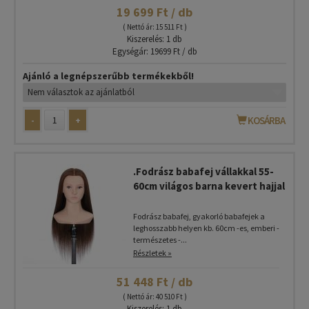
19 699 Ft / db
( Nettó ár: 15 511 Ft )
Kiszerelés: 1 db
Egységár: 19699 Ft / db
Ajánló a legnépszerűbb termékekből!
-
+
KOSÁRBA
.Fodrász babafej vállakkal 55-
60cm világos barna kevert hajjal
Fodrász babafej, gyakorló babafejek a
leghosszabb helyen kb. 60cm -es, emberi -
természetes -...
Részletek »
51 448 Ft / db
( Nettó ár: 40 510 Ft )
Kiszerelés: 1 db