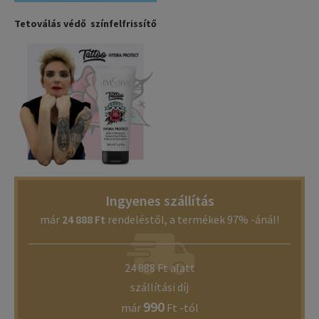
Tetoválás védő színfelfrissítő
Ingyenes szállítás
már
24 888 Ft
rendeléstől, a termékek 97% -ánál!
24 888 Ft alatt
szállítási díj
990
már
Ft -tól