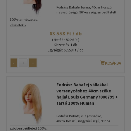
Fodrász Babafej barna, 40cm hosszú,
nagysűrűségű, 90°-os szögben beültetett
100% természetes...
Részletek »
63 558 Ft / db
( Nettó ár: 50 046 Ft )
Kiszerelés: 1 db
Egységár: 63558 Ft / db
-
+
KOSÁRBA
Fodrász Babafej vállakkal
versenyzéshez 40cm szőke
hajjal Louis Germany7000799 +
tartó 100% Human
Fodrász Babafej világos szőke,
40cm hosszú, nagysűrűségű, 90°-os
szögben beültetett 100%...