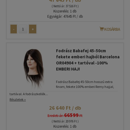
( Nettó ár: 37 516 Ft )
Kiszerelés: 1 db
Egységár: 47645 Ft / db
-
+
KOSÁRBA
Fodrász Babafej 45-50cm
fekete emberi hajból Barcelona
OR04904 + tartóval -100%
EMBERI HAJ!
Fodrász Babafej 45-50cm hosszú extra
finom, fekete 100% emberi Remy hajjal,
tartóval. A fodrászkellék...
Részletek »
26 640 Ft / db
66599
Eredeti ár:
Ft
( Nettó ár: 20 976 Ft )
Kiszerelés: 1 db