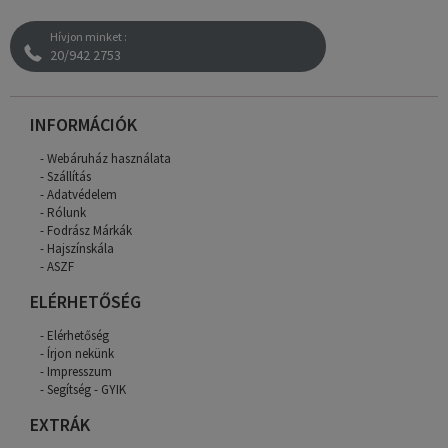
Hívjon minket :
20/942 2753
INFORMÁCIÓK
Webáruház használata
Szállítás
Adatvédelem
Rólunk
Fodrász Márkák
Hajszínskála
ASZF
ELÉRHETŐSÉG
Elérhetőség
Írjon nekünk
Impresszum
Segítség - GYIK
EXTRÁK