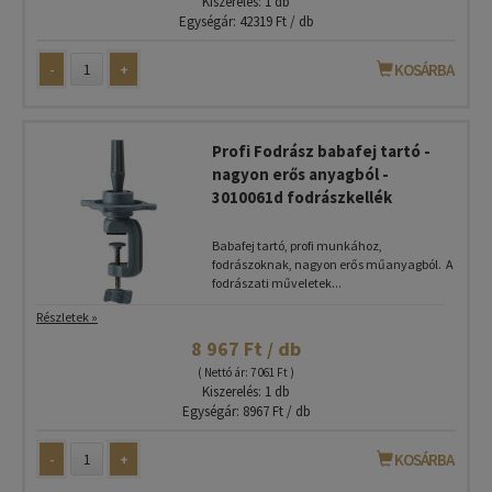
Kiszerelés: 1 db
Egységár: 42319 Ft / db
-
+
KOSÁRBA
Profi Fodrász babafej tartó -
nagyon erős anyagból -
3010061d fodrászkellék
Babafej tartó, profi munkához,
fodrászoknak, nagyon erős műanyagból. A
fodrászati műveletek...
Részletek »
8 967 Ft / db
( Nettó ár: 7 061 Ft )
Kiszerelés: 1 db
Egységár: 8967 Ft / db
-
+
KOSÁRBA