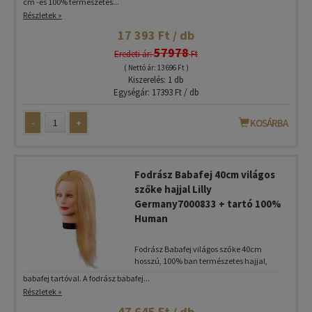
cm -es 100% természetes...
Részletek »
17 393 Ft / db
57978
Eredeti ár:
Ft
( Nettó ár: 13 696 Ft )
Kiszerelés: 1 db
Egységár: 17393 Ft / db
-
+
KOSÁRBA
Fodrász Babafej 40cm világos
szőke hajjal Lilly
Germany7000833 + tartó 100%
Human
Fodrász Babafej világos szőke 40cm
hosszú, 100% ban természetes hajjal,
babafej tartóval. A fodrász babafej...
Részletek »
47 645 Ft / db