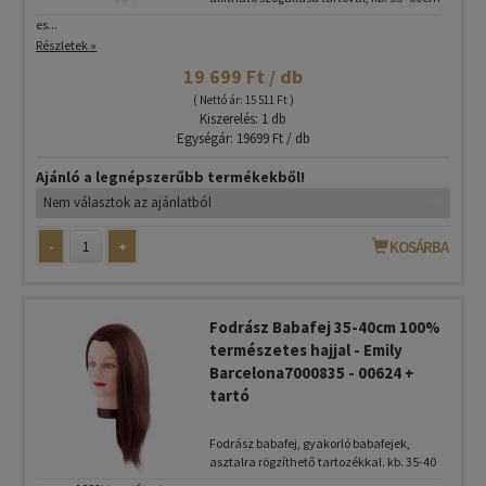
es...
Részletek »
19 699 Ft / db
( Nettó ár: 15 511 Ft )
Kiszerelés: 1 db
Egységár: 19699 Ft / db
Ajánló a legnépszerűbb termékekből!
-
+
KOSÁRBA
Fodrász Babafej 35-40cm 100%
természetes hajjal - Emily
Barcelona7000835 - 00624 +
tartó
Fodrász babafej, gyakorló babafejek,
asztalra rögzíthető tartozékkal. kb. 35-40