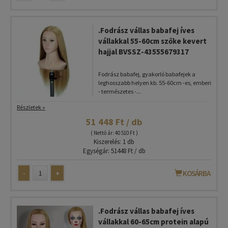
.Fodrász vállas babafej íves
vállakkal 55-60cm szőke kevert
hajjal BVSSZ-43555679317
Fodrász babafej, gyakorló babafejek a
leghosszabb helyen kb. 55-60cm -es, emberi
- természetes -...
Részletek »
51 448 Ft / db
( Nettó ár: 40 510 Ft )
Kiszerelés: 1 db
Egységár: 51448 Ft / db
-
+
KOSÁRBA
.Fodrász vállas babafej íves
vállakkal 60-65cm protein alapú