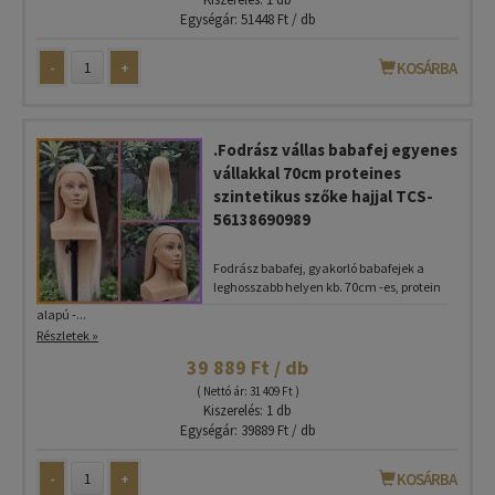
Egységár: 51448 Ft / db
-
+
KOSÁRBA
.Fodrász vállas babafej egyenes
vállakkal 70cm proteines
szintetikus szőke hajjal TCS-
56138690989
Fodrász babafej, gyakorló babafejek a
leghosszabb helyen kb. 70cm -es, protein
alapú -...
Részletek »
39 889 Ft / db
( Nettó ár: 31 409 Ft )
Kiszerelés: 1 db
Egységár: 39889 Ft / db
-
+
KOSÁRBA