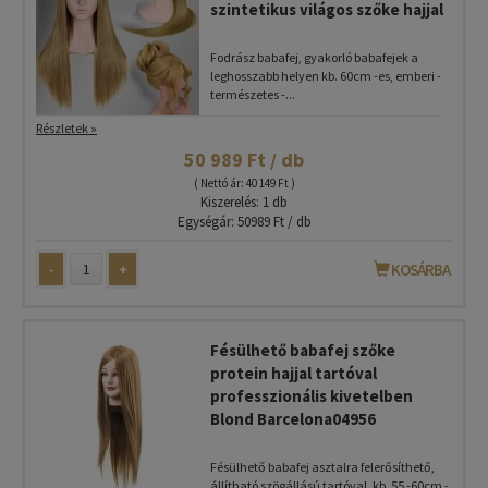
szintetikus világos szőke hajjal
Fodrász babafej, gyakorló babafejek a
leghosszabb helyen kb. 60cm -es, emberi -
természetes -...
Részletek »
50 989 Ft / db
( Nettó ár: 40 149 Ft )
Kiszerelés: 1 db
Egységár: 50989 Ft / db
-
+
KOSÁRBA
Fésülhető babafej szőke
protein hajjal tartóval
professzionális kivetelben
Blond Barcelona04956
Fésülhető babafej asztalra felerősíthető,
állítható szögállású tartóval, kb. 55 -60cm -