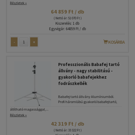
Részletek »
64 859 Ft / db
( Nettó ár: 51 070 Ft )
Kiszerelés: 1 db
Egységár: 64859 Ft / db
-
+
KOSÁRBA
Professzionális Babafej tartó
állvány - nagy stabilitású -
gyakorló babafejekhez
fodrászkellék
Babafej tartó állvány Alumíniumból.
Profi háromlábú gyakorló babafejtartó,
állítható magassággal,...
Részletek »
42 319 Ft / db
( Nettó ár: 33 322 Ft )