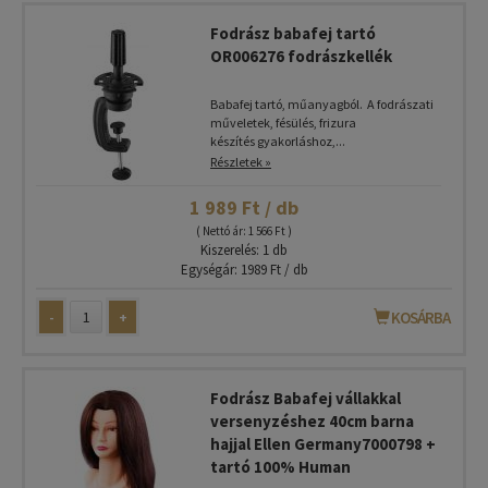
Fodrász babafej tartó
OR006276 fodrászkellék
Babafej tartó, műanyagból. A fodrászati
műveletek, fésülés, frizura
készítés gyakorláshoz,...
Részletek »
1 989 Ft / db
( Nettó ár: 1 566 Ft )
Kiszerelés: 1 db
Egységár: 1989 Ft / db
-
+
KOSÁRBA
Fodrász Babafej vállakkal
versenyzéshez 40cm barna
hajjal Ellen Germany7000798 +
tartó 100% Human