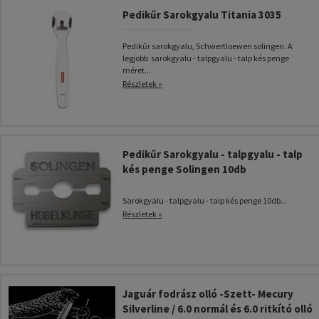
Pedikűr Sarokgyalu Titania 3035
Pedikűr sarokgyalu, Schwertloewen solingen. A
legjobb sarokgyalu - talpgyalu - talp kés penge
méret...
Részletek »
Pedikűr Sarokgyalu - talpgyalu - talp
kés penge Solingen 10db
Sarokgyalu - talpgyalu - talp kés penge 10db...
Részletek »
Jaguár fodrász olló -Szett- Mecury
Silverline / 6.0 normál és 6.0 ritkító olló