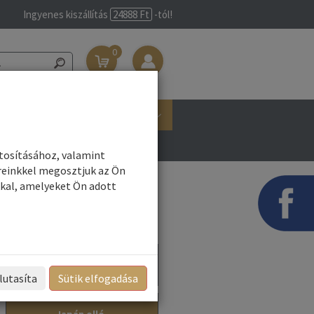
Ingyenes kiszállítás
24888 Ft
-tól!
0
Belépés/Regisztráció
Márkák
ztosításához, valamint
reinkkel megosztjuk az Ön
kal, amelyeket Ön adott
Fodrász olló
lutasíta
Sütik elfogadása