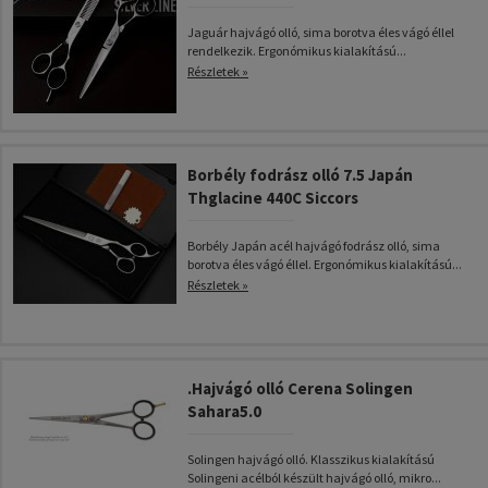
Jaguár hajvágó olló, sima borotva éles vágó éllel
rendelkezik. Ergonómikus kialakítású...
Részletek »
Borbély fodrász olló 7.5 Japán
Thglacine 440C Siccors
Borbély Japán acél hajvágó fodrász olló, sima
borotva éles vágó éllel. Ergonómikus kialakítású...
Részletek »
.Hajvágó olló Cerena Solingen
Sahara5.0
Solingen hajvágó olló. Klasszikus kialakítású
Solingeni acélból készült hajvágó olló, mikro...