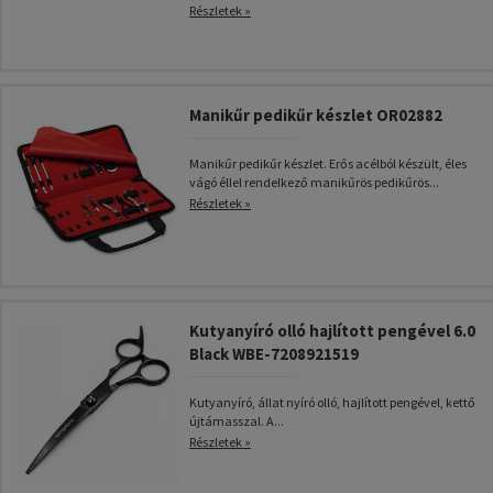
Részletek »
Manikűr pedikűr készlet OR02882
Manikűr pedikűr készlet. Erős acélból készült, éles
vágó éllel rendelkező manikűrös pedikűrös...
Részletek »
Kutyanyíró olló hajlított pengével 6.0
Black WBE-7208921519
Kutyanyíró, állat nyíró olló, hajlított pengével, kettő
újtámasszal. A...
Részletek »