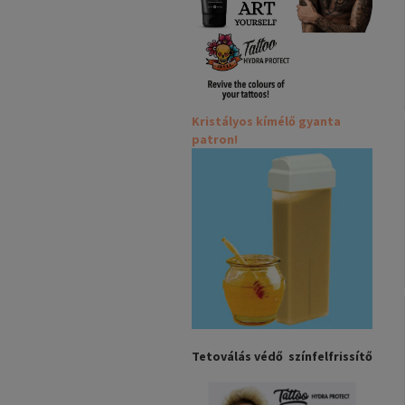
Kristályos kímélő gyanta
patron!
Tetoválás védő színfelfrissítő