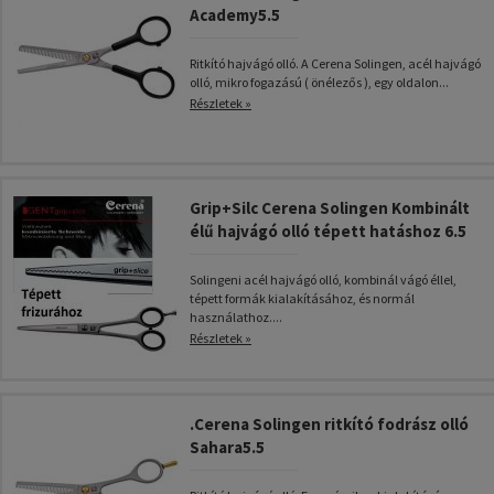
Academy5.5
Ritkító hajvágó olló. A Cerena Solingen, acél hajvágó
olló, mikro fogazású ( önélezős ), egy oldalon...
Részletek »
Grip+Silc Cerena Solingen Kombinált
élű hajvágó olló tépett hatáshoz 6.5
Solingeni acél hajvágó olló, kombinál vágó éllel,
tépett formák kialakításához, és normál
használathoz....
Részletek »
.Cerena Solingen ritkító fodrász olló
Sahara5.5