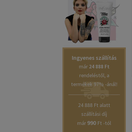
Ingyenes szállítás
már
24 888 Ft
rendeléstől, a
termékek 97% -ánál!
24 888 Ft alatt
szállítási díj
990
már
Ft -tól