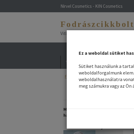
Nirvel Cosmetics - KIN Cosmetics
Fodrászcikkbol
Vitlfarco - Maxima - NHP - Vitael - L
Ez a weboldal sütiket has
Termékek
Hírek / Blog
Divat haj
Sütiket használunk a tart
weboldalforgalmunk elemzé
Főoldal
/
Webshop
/
Fodrászkellék
/ H
weboldalhasználatra vonat
meg számukra vagy az Ön á
Így védd bőrödet
frizurádat nyáron!
Már ÖN is allergiás a
hajfestésre?
Nálunk talál megoldást hogy
festhesse haját!