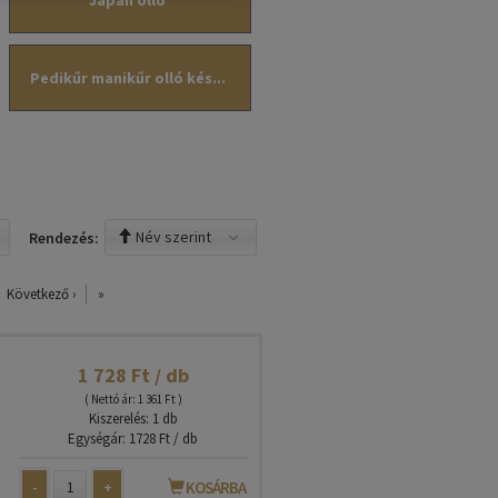
Japán olló
Pedikűr manikűr olló kés...
Név szerint
Rendezés:
Következő ›
»
1 728 Ft / db
( Nettó ár: 1 361 Ft )
Kiszerelés: 1 db
Egységár: 1728 Ft / db
-
+
KOSÁRBA