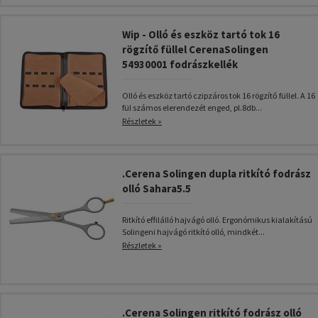
Wip - Olló és eszköz tartó tok 16
rögzítő füllel CerenaSolingen
54930001 fodrászkellék
Olló és eszköz tartó czipzáros tok 16 rögzítő füllel. A 16
fül számos elerendezét enged, pl.8db...
Részletek »
.Cerena Solingen dupla ritkító fodrász
olló Sahara5.5
Ritkító effilálló hajvágó olló. Ergonómikus kialakítású
Solingeni hajvágó ritkító olló, mindkét...
Részletek »
.Cerena Solingen ritkító fodrász olló