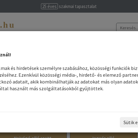
25 éves
szakmai tapasztalat
t.hu
evissime
znál!
színek elkészítése
Legjobb árak
Szakmai felhasználók
Információk
almak és hirdetések személyre szabásához, közösségi funkciók bi
séhez. Ezenkívül közösségi média-, hirdető- és elemező partne
ajvágó Olló - Borotva
kozó adatait, akik kombinálhatják az adatokat más olyan adatok
ltal használt más szolgáltatásokból gyűjtöttek.
Hajvágó Olló - Borotva
Balkezes olló
Fodrász Hajnyeső - Borotva
Sütik e