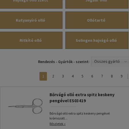
Hajvágó olló szett
Jaguár olló
Kutyanyíró olló
Ollótartó
Ritkító olló
Solingen hajvágó olló
Összes gyártó
Rendezés - Gyártók - szerint:
1
2
3
4
5
6
7
8
9
Bőrvágó olló extra spitz keskeny
pengével ES03419
Bőrvágó olló extra spitz keskeny pengével
krómozott...
Részletek »