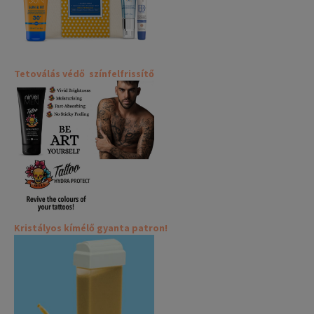
Tetoválás védő színfelfrissítő
Kristályos kímélő gyanta patron!