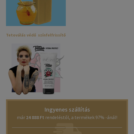
Tetoválás védő színfelfrissítő
Ingyenes szállítás
már
24 888 Ft
rendeléstől, a termékek 97% -ánál!