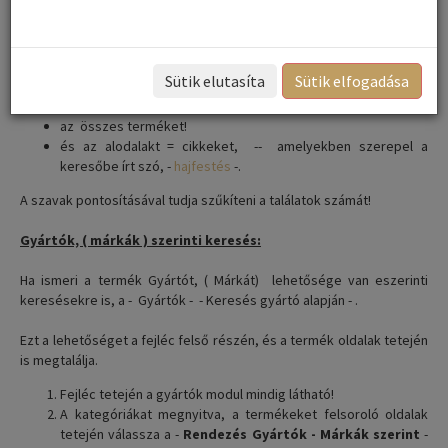
professzionális hajfesték
- a termék nevéből az oldal tetején levő –
Keresés - modul ablakába, a - nagyító - gombra kattintás után
azonnal kidobja 3 csoportban szelektálva, a beírt szavat
tartalmazó,
Sütik elutasíta
Sütik elfogadása
kategóriákat pl.
ammóniamentes hajfesték
az összes terméket!
és az alodalakt = cikkeket, -- amelyekben szerepel a
keresőbe írt szó, -
hajfestés
-.
A szavak pontosításával tudja szűkíteni a találatok számát!
Gyártók, ( márkák ) szerinti keresés:
Ha ismeri a termék Gyártót, ( Márkát) lehetősége van eszerinti
keresésekre is, a - Gyártók - - Keresés gyártó alapján - .
Ezt a lehetőséget a fejléc felső részén, és a termék oldalak tetején
is megtalálja.
Fejléc tetején a gyártók modul mindig látható!
A kategóriákat megnyitva, a termékeket felsoroló oldalak
tetején válassza a -
Rendezés Gyártók - Márkák szerint
-