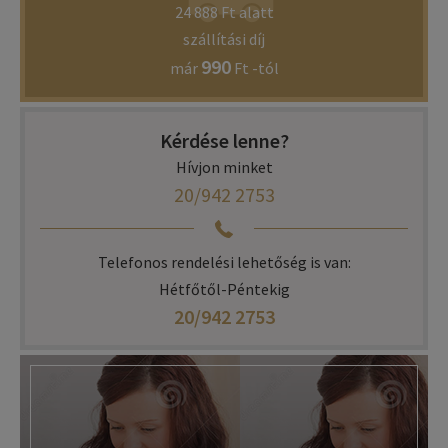
24 888 Ft alatt
szállítási díj
990
már
Ft -tól
Kérdése lenne?
Hívjon minket
20/942 2753
Telefonos rendelési lehetőség is van:
Hétfőtől-Péntekig
20/942 2753