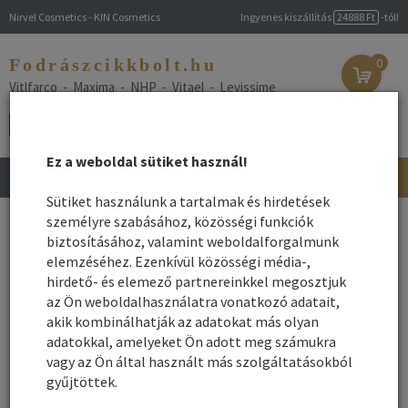
Nirvel Cosmetics - KIN Cosmetics
Ingyenes kiszállítás
24888 Ft
-tól!
Fodrászcikkbolt.hu
0
Vitlfarco - Maxima - NHP - Vitael - Levissime
Ez a weboldal sütiket használ!
Toggle
navigation
Sütiket használunk a tartalmak és hirdetések
személyre szabásához, közösségi funkciók
SEGÍTSÉG a vásárláshoz
biztosításához, valamint weboldalforgalmunk
elemzéséhez. Ezenkívül közösségi média-,
hirdető- és elemező partnereinkkel megosztjuk
A fodrászkellék webáruház használatát megpróbáltuk szakmai
az Ön weboldalhasználatra vonatkozó adatait,
szempontok alapján a leggyorsabbá tenni. Amennyiben javaslata
akik kombinálhatják az adatokat más olyan
lenne hogy még felhasználó barátabb legyen, kérem írja meg
adatokkal, amelyeket Ön adott meg számukra
nekünk! Előre is köszönjük!
vagy az Ön által használt más szolgáltatásokból
gyűjtöttek.
Intelligens kereső - Termék keresési segédlet:
Írjon be legalább egy szót,
hajfesték
vagy szó részletet -