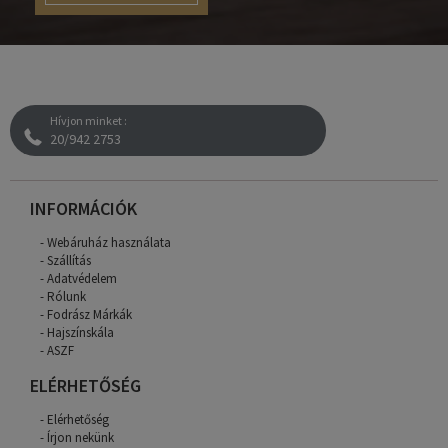
Hívjon minket :
20/942 2753
INFORMÁCIÓK
Webáruház használata
Szállítás
Adatvédelem
Rólunk
Fodrász Márkák
Hajszínskála
ASZF
ELÉRHETŐSÉG
Elérhetőség
Írjon nekünk