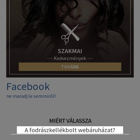
SZAKMAI
Kedvezmények
TOVÁBB
Facebook
ne maradj le semmiről!
MIÉRT VÁLASSZA
A fodrászkellékbolt webáruházat?