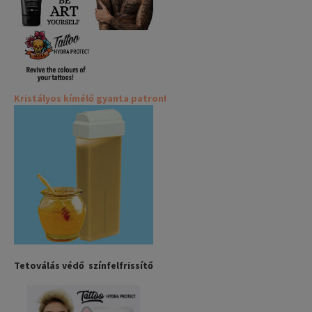
Kristályos kímélő gyanta patron!
Tetoválás védő színfelfrissítő