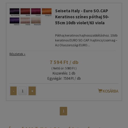
Seiseta Italy - Euro SO.CAP
Keratinos színes póthaj 50-
55cm 10db violet/63 viola
Póthaj keratinos hajhosszabbításhoz. 10db
keratinos EURO SO.CAP. hajtincs/csomag –
Az Olaszországi EURO...
Részletek »
7 594 Ft / db
( Nettó ár: 5 980 Ft )
Kiszerelés: 1 db
Egységár: 7594 Ft / db
-
+
KOSÁRBA
1