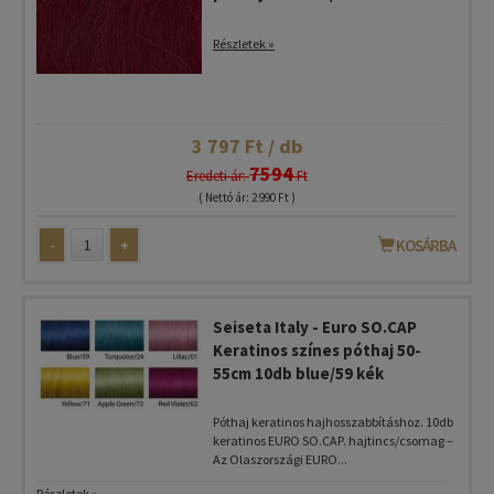
Részletek »
3 797 Ft / db
7594
Eredeti ár:
Ft
( Nettó ár: 2 990 Ft )
-
+
KOSÁRBA
Seiseta Italy - Euro SO.CAP
Keratinos színes póthaj 50-
55cm 10db blue/59 kék
Póthaj keratinos hajhosszabbításhoz. 10db
keratinos EURO SO.CAP. hajtincs/csomag –
Az Olaszországi EURO...
Részletek »