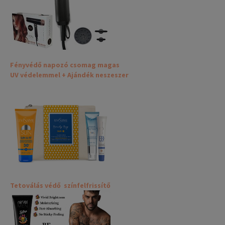
Fényvédő napozó csomag magas
UV védelemmel + Ajándék neszeszer
Tetoválás védő színfelfrissítő