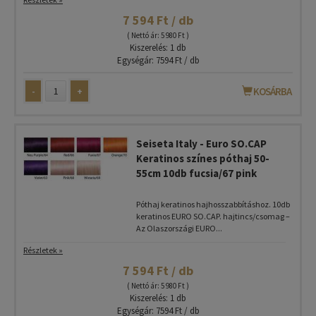
7 594 Ft / db
( Nettó ár: 5 980 Ft )
Kiszerelés: 1 db
Egységár: 7594 Ft / db
-
+
KOSÁRBA
Seiseta Italy - Euro SO.CAP
Keratinos színes póthaj 50-
55cm 10db fucsia/67 pink
Póthaj keratinos hajhosszabbításhoz. 10db
keratinos EURO SO.CAP. hajtincs/csomag –
Az Olaszországi EURO...
Részletek »
7 594 Ft / db
( Nettó ár: 5 980 Ft )
Kiszerelés: 1 db
Egységár: 7594 Ft / db