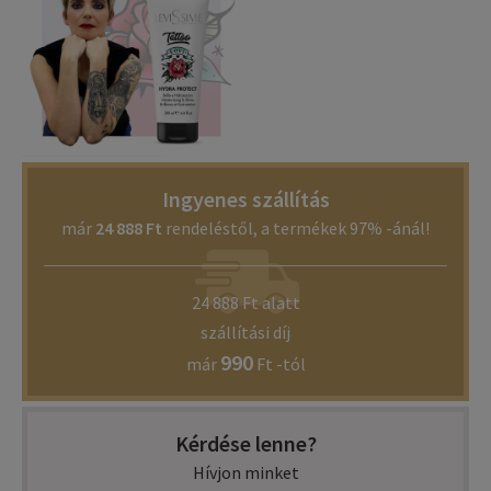
Ingyenes szállítás
már
24 888 Ft
rendeléstől, a termékek 97% -ánál!
24 888 Ft alatt
szállítási díj
990
már
Ft -tól
Kérdése lenne?
Hívjon minket