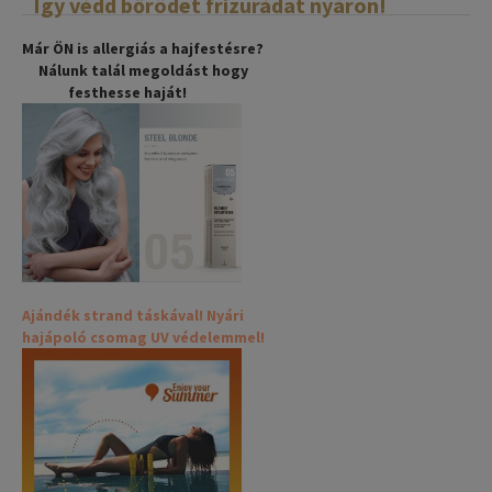
Így védd bőrödet frizurádat nyáron!
Már ÖN is allergiás a hajfestésre?
Nálunk talál megoldást hogy
festhesse haját!
Ajándék strand táskával! Nyári
hajápoló csomag UV védelemmel!