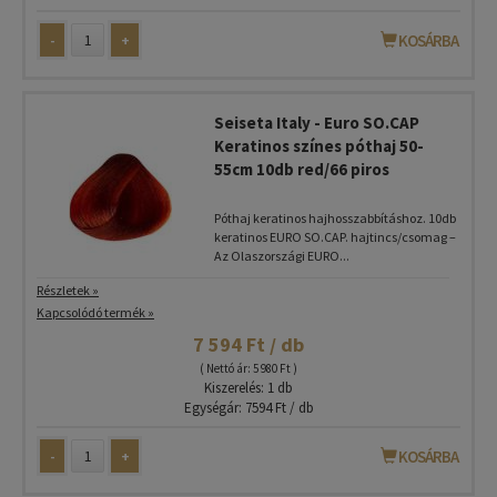
-
+
KOSÁRBA
Seiseta Italy - Euro SO.CAP
Keratinos színes póthaj 50-
55cm 10db red/66 piros
Póthaj keratinos hajhosszabbításhoz. 10db
keratinos EURO SO.CAP. hajtincs/csomag –
Az Olaszországi EURO...
Részletek »
Kapcsolódó termék »
7 594 Ft / db
( Nettó ár: 5 980 Ft )
Kiszerelés: 1 db
Egységár: 7594 Ft / db
-
+
KOSÁRBA