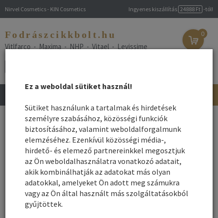
Nirvel Cosmetics - KIN Cosmetics
Ingyenes kiszállítás
24888 Ft
-tól!
Fodrászcikkbolt.hu
0
Vitlfarco - Maxima - NHP - Vitael - Levissime
Ez a weboldal sütiket használ!
Toggle
navigation
Sütiket használunk a tartalmak és hirdetések
Főoldal
személyre szabásához, közösségi funkciók
/
Webshop
/
Hajhosszabbítás
/ Színes póthaj
biztosításához, valamint weboldalforgalmunk
Színes póthaj
elemzéséhez. Ezenkívül közösségi média-,
hirdető- és elemező partnereinkkel megosztjuk
az Ön weboldalhasználatra vonatkozó adatait,
Név szerint
Rendezés:
akik kombinálhatják az adatokat más olyan
Összes gyártó
adatokkal, amelyeket Ön adott meg számukra
Rendezés - Gyártók - szerint:
vagy az Ön által használt más szolgáltatásokból
gyűjtöttek.
1