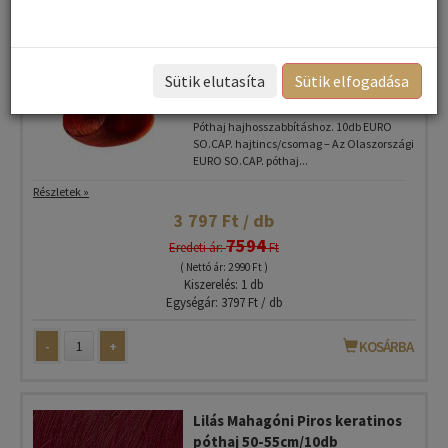
Euro SO.CAP Ragaszó csíkos
póthaj tincsek 50-55cm 10db
Sütik elutasíta
Sütik elfogadása
red/66 piros
Póthaj hajhosszabbításhoz. 10db EURO
SO.CAP. hajtincs/csomag – Az Olaszországi
EURO SO.CAP. póthaj...
Részletek »
3 797 Ft / db
7594
Eredeti ár:
Ft
( Nettó ár: 2 990 Ft )
Kiszerelés: 1 db
Egységár: 3797 Ft / db
-
+
KOSÁRBA
Lilás Mahagóni Piros keratinos
póthaj 50-55cm/10db