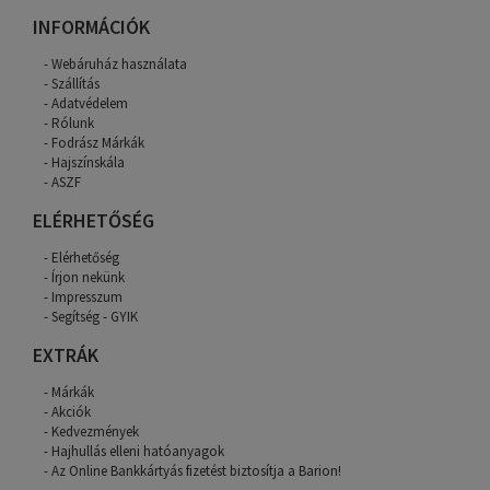
INFORMÁCIÓK
Webáruház használata
Szállítás
Adatvédelem
Rólunk
Fodrász Márkák
Hajszínskála
ASZF
ELÉRHETŐSÉG
Elérhetőség
Írjon nekünk
Impresszum
Segítség - GYIK
EXTRÁK
Márkák
Akciók
Kedvezmények
Hajhullás elleni hatóanyagok
Az Online Bankkártyás fizetést biztosítja a Barion!