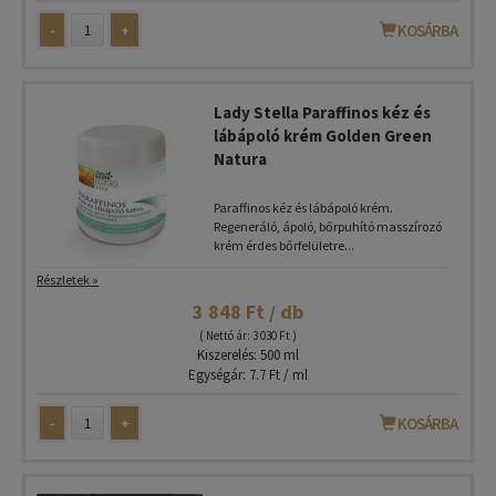
-
+
KOSÁRBA
Lady Stella Paraffinos kéz és
lábápoló krém Golden Green
Natura
Paraffinos kéz és lábápoló krém.
Regeneráló, ápoló, bőrpuhító masszírozó
krém érdes bőrfelületre...
Részletek »
3 848 Ft / db
( Nettó ár: 3 030 Ft )
Kiszerelés: 500 ml
Egységár: 7.7 Ft / ml
-
+
KOSÁRBA