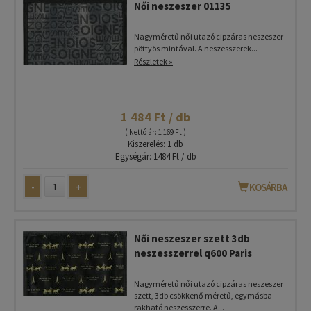
Női neszeszer 01135
Nagyméretű női utazó cipzáras neszeszer
pöttyös mintával. A neszesszerek...
Részletek »
1 484 Ft / db
( Nettó ár: 1 169 Ft )
Kiszerelés: 1 db
Egységár: 1484 Ft / db
-
+
KOSÁRBA
Női neszeszer szett 3db
neszesszerrel q600 Paris
Nagyméretű női utazó cipzáras neszeszer
szett, 3db csökkenő méretű, egymásba
rakható neszesszerre. A...