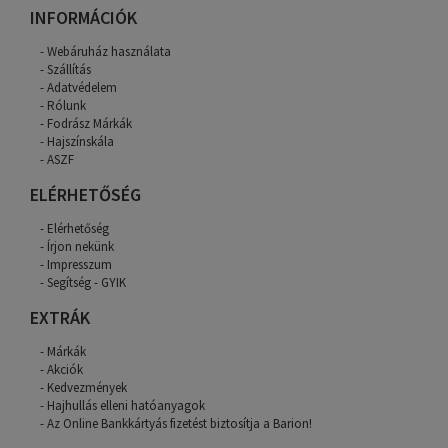
INFORMÁCIÓK
Webáruház használata
Szállítás
Adatvédelem
Rólunk
Fodrász Márkák
Hajszínskála
ASZF
ELÉRHETŐSÉG
Elérhetőség
Írjon nekünk
Impresszum
Segítség - GYIK
EXTRÁK
Márkák
Akciók
Kedvezmények
Hajhullás elleni hatóanyagok
Az Online Bankkártyás fizetést biztosítja a Barion!