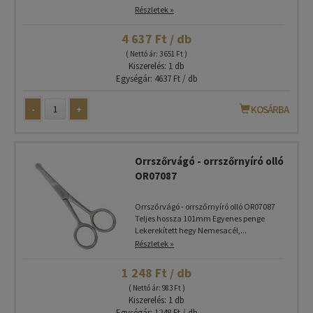
Részletek »
4 637 Ft / db
( Nettó ár: 3 651 Ft )
Kiszerelés: 1 db
Egységár: 4637 Ft / db
-
+
KOSÁRBA
Orrszőrvágó - orrszőrnyíró olló
OR07087
Orrszőrvágó - orrszőrnyíró olló OR07087
Teljes hossza 101mm Egyenes penge
Lekerekített hegy Nemesacél,...
Részletek »
1 248 Ft / db
( Nettó ár: 983 Ft )
Kiszerelés: 1 db
Egységár: 1248 Ft / db