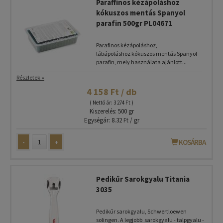
Paraffinos kézápoláshoz
kókuszos mentás Spanyol
parafin 500gr PL04671
Parafinos kézápoláshoz,
lábápoláshoz kókuszos mentás Spanyol
parafin, mely használata ajánlott...
Részletek »
4 158 Ft / db
( Nettó ár: 3 274 Ft )
Kiszerelés: 500 gr
Egységár: 8.32 Ft / gr
-
+
KOSÁRBA
Pedikűr Sarokgyalu Titania
3035
Pedikűr sarokgyalu, Schwertloewen
solingen. A legjobb sarokgyalu - talpgyalu -