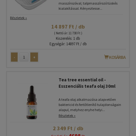
masszírozóval, talpmasszírozó tüskés
kialakítással. Kényeztesse...
Részletek »
14 897 Ft / db
( Nettó ár: 11 730 Ft )
Kiszerelés: 1 db
Egységár: 14897 Ft / db
-
+
KOSÁRBA
Tea tree essential oil -
Esszenciális teafa olaj 30ml
A teafa olaj alkalmazása alapvetően
baktericid és fertőtlenítő tulajdonságain
alapul, melyhez enyhe helyi...
Részletek »
2 349 Ft / db
4698