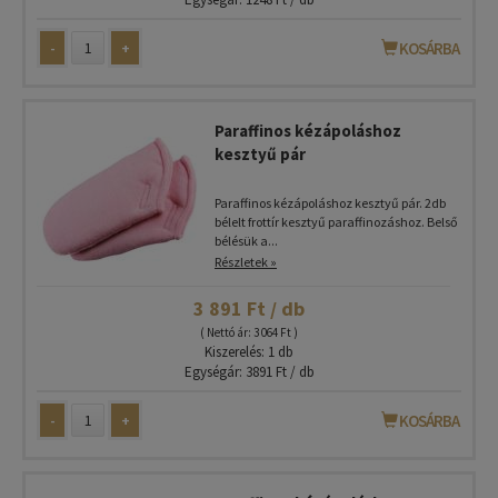
-
+
KOSÁRBA
Paraffinos kézápoláshoz
kesztyű pár
Paraffinos kézápoláshoz kesztyű pár. 2db
bélelt frottír kesztyű paraffinozáshoz. Belső
bélésük a...
Részletek »
3 891 Ft / db
( Nettó ár: 3 064 Ft )
Kiszerelés: 1 db
Egységár: 3891 Ft / db
-
+
KOSÁRBA