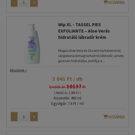
-
+
KOSÁRBA
Wip XL - TASSEL PIES
EXFOLIANTE – Aloe Verás
hidratáló lábradír krém
Magas Aloe Vera és Glicerin tartalommal,
sárgabarackmag tartalmú lábradír, amely
gyorsan hidratálja, puhítja a...
Részletek »
3 041 Ft / db
10137
Eredeti ár:
Ft
( Nettó ár: 2 395 Ft )
Kiszerelés: 400 ml
Egységár: 7.6 Ft / ml
-
+
KOSÁRBA