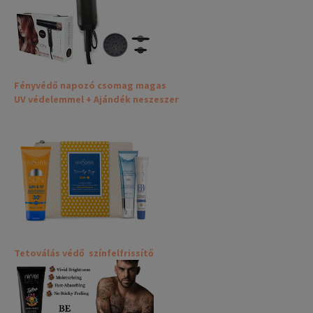
Fényvédő napozó csomag magas
UV védelemmel + Ajándék neszeszer
Tetoválás védő színfelfrissítő