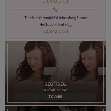
20/942 2753
Telefonos rendelési lehetőség is van:
Hétfőtől-Péntekig
20/942 2753
SEGÍTSÉG
a vásárláshoz
TOVÁBB