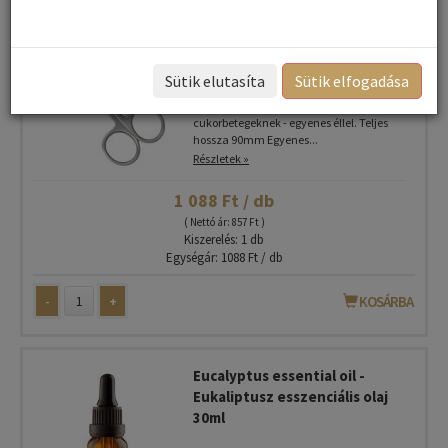
Baba olló - Körömvágó olló
gyerekeknek OR07088
Sütik elutasíta
Sütik elfogadása
Baba olló. Körömvágó olló gyerekeknek és
cukorbetegeknek - egyenes éllel. Teljes
hossza 90mm Egyenes...
Részletek »
1 088 Ft / db
( Nettó ár: 857 Ft )
Kiszerelés: 1 db
Egységár: 1088 Ft / db
-
+
KOSÁRBA
Eucalyptus essential oil -
Eukaliptusz esszenciális olaj
30ml