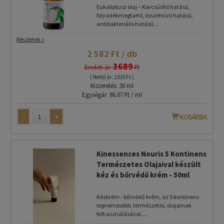
Eukaliptusz olaj – Karcsúsító hatású,
folyadékmegtartó, összehúzó hatású,
antibakteriális hatású...
Részletek »
2 582 Ft / db
3689
Eredeti ár:
Ft
( Nettó ár: 2 033 Ft )
Kiszerelés: 30 ml
Egységár: 86.07 Ft / ml
-
+
KOSÁRBA
Kinessences Nouris 5 Kontinens
Természetes Olajaival készült
kéz és bőrvédő krém - 50ml
Kézkrém - bőrvédő krém, az 5 kontinens
legnemesebb, természetes, olajainak
felhasználásával....