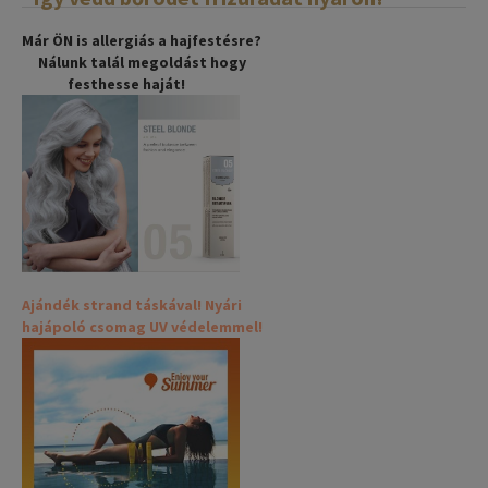
Már ÖN is allergiás a hajfestésre?
Nálunk talál megoldást hogy
festhesse haját!
Ajándék strand táskával! Nyári
hajápoló csomag UV védelemmel!