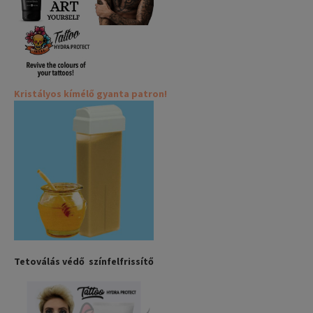
Kristályos kímélő gyanta patron!
Tetoválás védő színfelfrissítő