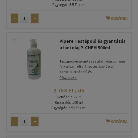
Egységár: 5.5 Ft / ml
-
+
KOSÁRBA
Pipere Testápoló és gyantázás
utáni olaj P-CHEM 500ml
Testápoló és gyantázás utáni olaj pumpás
falkonban. Általános testápoló olaj,
kamilla, orbáncfű és...
Részletek »
2 758 Ft / db
( Nettó ár: 2 172 Ft )
Kiszerelés: 500 ml
Egységár: 5.52 Ft / ml
-
+
KOSÁRBA