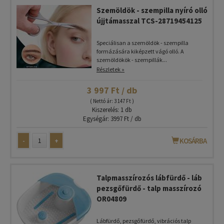
Szemöldök - szempilla nyíró olló
újjtámasszal TCS-28719454125
Speciálisan a szemöldök - szempilla
formázására kiképzett vágó olló. A
szemöldökök - szempillák...
Részletek »
3 997 Ft / db
( Nettó ár: 3 147 Ft )
Kiszerelés: 1 db
Egységár: 3997 Ft / db
-
+
KOSÁRBA
Talpmasszírozós lábfürdő - láb
pezsgőfürdő - talp masszírozó
OR04809
Lábfürdő, pezsgőfürdő, vibrációs talp