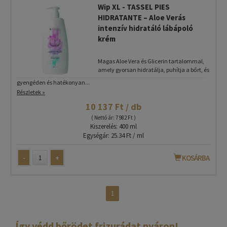
Wip XL - TASSEL PIES
HIDRATANTE – Aloe Verás
intenzív hidratáló lábápoló
krém
Magas Aloe Vera és Glicerin tartalommal,
amely gyorsan hidratálja, puhítja a bőrt, és
gyengéden és hatékonyan...
Részletek »
10 137 Ft / db
( Nettó ár: 7 982 Ft )
Kiszerelés: 400 ml
Egységár: 25.34 Ft / ml
-
+
KOSÁRBA
1
Így védd bőrödet frizurádat nyáron!