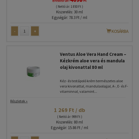
Eredeti ár:
Ft
( Nettó ár: 1 850 Ft )
Kiszerelés: 30 ml
Egységár: 78.3 Ft / ml
-
+
KOSÁRBA
Ventus Aloe Vera Hand Cream –
Kézkrém aloe vera és mandula
olaj kivonattal 80 ml
Kéz- és testápoló krém természetes aloe
vera kivonattal, mandulaolajjal, A-, E- és F-
vitaminnal, valamint...
Részletek »
1 269 Ft / db
( Nettó ár: 999 Ft )
Kiszerelés: 80 ml
Egységár: 15.86 Ft / ml