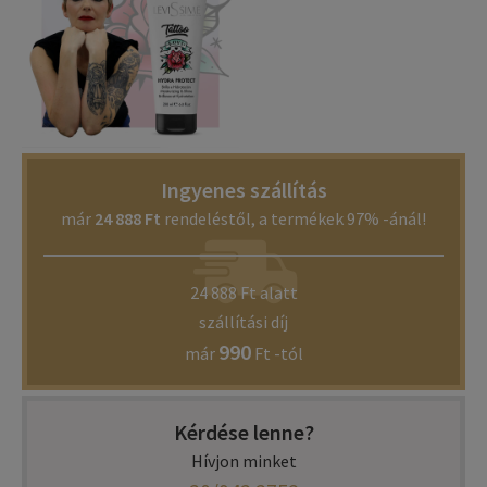
Ingyenes szállítás
már
24 888 Ft
rendeléstől, a termékek 97% -ánál!
24 888 Ft alatt
szállítási díj
990
már
Ft -tól
Kérdése lenne?
Hívjon minket