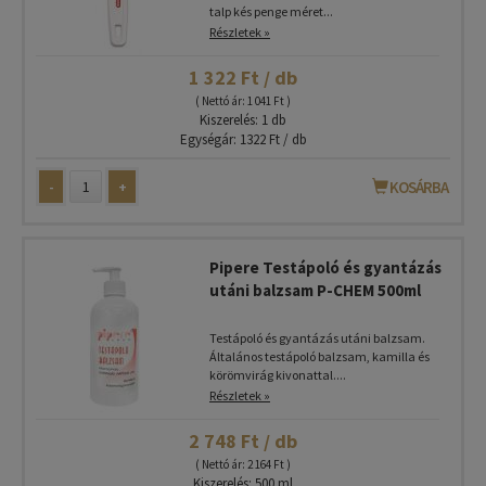
talp kés penge méret...
Részletek »
1 322 Ft / db
( Nettó ár: 1 041 Ft )
Kiszerelés: 1 db
Egységár: 1322 Ft / db
-
+
KOSÁRBA
Pipere Testápoló és gyantázás
utáni balzsam P-CHEM 500ml
Testápoló és gyantázás utáni balzsam.
Általános testápoló balzsam, kamilla és
körömvirág kivonattal....
Részletek »
2 748 Ft / db
( Nettó ár: 2 164 Ft )
Kiszerelés: 500 ml