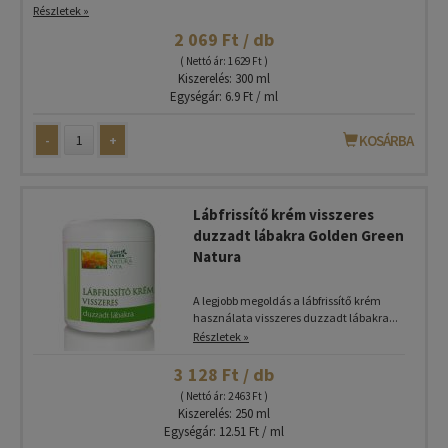
Részletek »
2 069 Ft / db
( Nettó ár: 1 629 Ft )
Kiszerelés: 300 ml
Egységár: 6.9 Ft / ml
-
+
KOSÁRBA
Lábfrissítő krém visszeres
duzzadt lábakra Golden Green
Natura
A legjobb megoldás a lábfrissítő krém
használata visszeres duzzadt lábakra...
Részletek »
3 128 Ft / db
( Nettó ár: 2 463 Ft )
Kiszerelés: 250 ml
Egységár: 12.51 Ft / ml