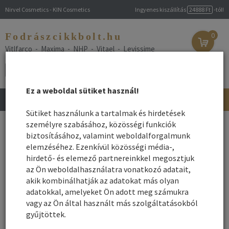
Nirvel Cosmetics - KIN Cosmetics
Ingyenes kiszállítás
24888 Ft
-tól!
Fodrászcikkbolt.hu
0
Vitlfarco - Maxima - NHP - Vitael - Levissime
Ez a weboldal sütiket használ!
Toggle
navigation
Sütiket használunk a tartalmak és hirdetések
Főoldal
személyre szabásához, közösségi funkciók
/
Webshop
/
Drogéria
/ Kéz és lábápolás
biztosításához, valamint weboldalforgalmunk
Kéz és lábápolás
elemzéséhez. Ezenkívül közösségi média-,
hirdető- és elemező partnereinkkel megosztjuk
az Ön weboldalhasználatra vonatkozó adatait,
Név szerint
Rendezés:
akik kombinálhatják az adatokat más olyan
Összes gyártó
adatokkal, amelyeket Ön adott meg számukra
Rendezés - Gyártók - szerint:
vagy az Ön által használt más szolgáltatásokból
gyűjtöttek.
1