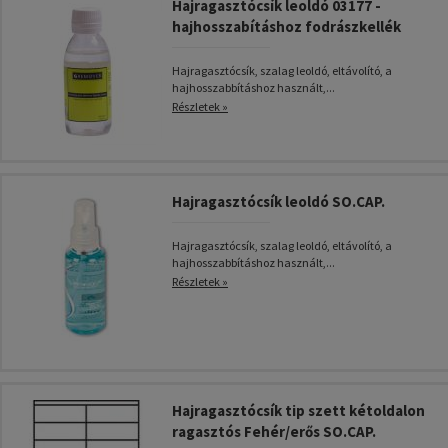
Hajragasztócsík leoldó 03177 -
hajhosszabításhoz fodrászkellék
Hajragasztócsík, szalag leoldó, eltávolító, a
hajhosszabbításhoz használt,...
Részletek »
Hajragasztócsík leoldó SO.CAP.
Hajragasztócsík, szalag leoldó, eltávolító, a
hajhosszabbításhoz használt,...
Részletek »
Hajragasztócsík tip szett kétoldalon
ragasztós Fehér/erős SO.CAP.