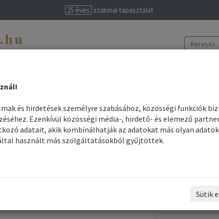
25 éves
szakmai tapasztalat
t.hu
evissime
znál!
színek elkészítése
Legjobb árak
Szakmai felhasználók
Információk
almak és hirdetések személyre szabásához, közösségi funkciók bi
séhez. Ezenkívül közösségi média-, hirdető- és elemező partne
 Ragasztócsíkos póthaj
kozó adatait, akik kombinálhatják az adatokat más olyan adatok
ltal használt más szolgáltatásokból gyűjtöttek.
Ragasztócsíkos póthaj
Hajragasztás, a hajhosszabbítás egyszerű és gyors technikája. Tar
frizurákat percak alatt készíthetük vele, és ha szükséges, ugyan o
felragasztott haj a használattól függően 3-5 hétig marad fenn.
Sütik e