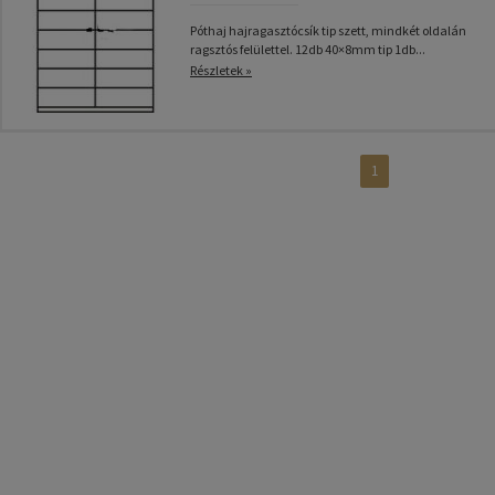
Póthaj hajragasztócsík tip szett, mindkét oldalán
ragsztós felülettel. 12db 40×8mm tip 1db...
Részletek »
1