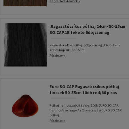
Kapcsolódó termék »
.Ragasztócsíkos póthaj 24cm×50-55cm
SO.CAP.1B fekete 6db/csomag
Ragasztócsíkos póthaj. 6db/csomag. A 6db 4 cm
széles hajcsík, 50-55cm...
Részletek »
Euro SO.CAP Ragaszó csíkos póthaj
tincsek 50-55cm 10db red/66 piros
Póthaj hajhosszabbításhoz. 10db EURO SO.CAP.
hajtincs/csomag – Az Olaszországi EURO SO.CAP.
póthaj...
Részletek »