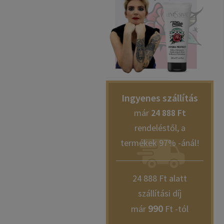
Ingyenes szállítás
már
24 888 Ft
rendeléstől, a
termékek 97% -ánál!
24 888 Ft alatt
szállítási díj
990
már
Ft -tól