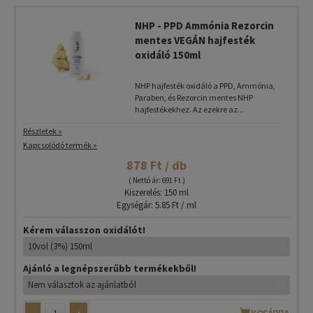
NHP - PPD Ammónia Rezorcin
mentes VEGÁN hajfesték
oxidáló 150ml
NHP hajfesték oxidáló a PPD, Ammónia,
Paraben, és Rezorcin mentes NHP
hajfestékekhez. Az ezekre az...
Részletek »
Kapcsolódó termék »
878 Ft / db
( Nettó ár: 691 Ft )
Kiszerelés: 150 ml
Egységár: 5.85 Ft / ml
Kérem válasszon oxidálót!
Ajánló a legnépszerűbb termékekből!