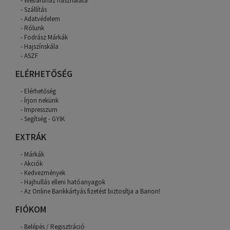
Webáruház használata
Szállítás
Adatvédelem
Rólunk
Fodrász Márkák
Hajszínskála
ASZF
ELÉRHETŐSÉG
Elérhetőség
Írjon nekünk
Impresszum
Segítség - GYIK
EXTRÁK
Márkák
Akciók
Kedvezmények
Hajhullás elleni hatóanyagok
Az Online Bankkártyás fizetést biztosítja a Barion!
FIÓKOM
Belépés / Regisztráció