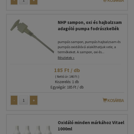
-
+
KOSÁRBA
NHP sampon, oxi és hajbalzsam
adagóló pumpa fodrászkellék
pumpás sampon, pumpás hajbalzsam és
pumpás oxidálóvá alakíthatjuk vele, a
termékeket. A sampon, oxi és...
Részletek »
185 Ft / db
( Nettó ár: 146 Ft )
Kiszerelés: 1 db
Egységár: 185 Ft / db
-
+
KOSÁRBA
Oxidáló minden márkához Vitael
1000ml