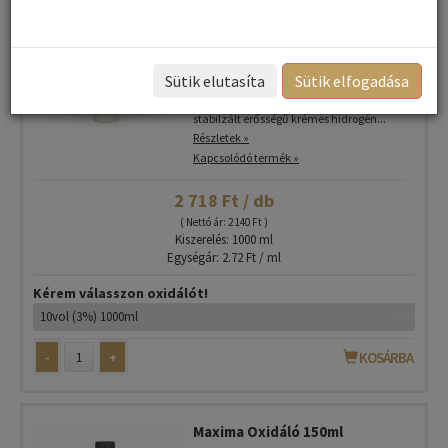
Maxima Oxidáló 1000ml
Sütik elutasíta
Sütik elfogadása
Hajfesték, tartós
hajszínező és szőkítéshez oxigenta,
stabilzált erősségű krémes hidrogén...
Részletek »
Kapcsolódó termék »
2 718 Ft / db
( Nettó ár: 2 140 Ft )
Kiszerelés: 1000 ml
Egységár: 2.72 Ft / ml
Kérem válasszon oxidálót!
-
+
KOSÁRBA
Maxima Oxidáló 150ml