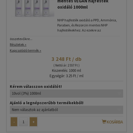
mentes VEGÁN hajfesték
oxidáló 1000ml
NHP hajfesték oxidáló a PPD, Ammónia,
Paraben, és Rezorcin mentes NHP
hajfestékekhez. Az ezekre az
összetevőkre...
Részletek »
Kapcsolódó termék »
3 248 Ft / db
( Nettó ár: 2 557 Ft )
Kiszerelés: 1000 ml
Egységár: 3.25 Ft / ml
Kérem válasszon oxidálót!
Ajánló a legnépszerűbb termékekből!
-
+
KOSÁRBA