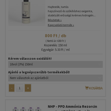
Hajfesték, tartós
hajszínező és szőkítéshez oxigenta,
stabilzált erősségű krémes hidrogén...
Részletek »
Kapcsolódó termék »
800 Ft / db
( Nettó ár: 630 Ft )
Kiszerelés: 150 ml
Egységár: 5.33 Ft / ml
Kérem válasszon oxidálót!
Ajánló a legnépszerűbb termékekből!
-
+
KOSÁRBA
NHP - PPD Ammónia Rezorcin