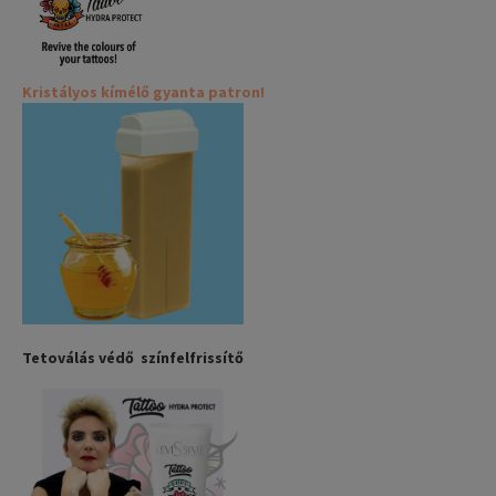
Kristályos kímélő gyanta patron!
Tetoválás védő színfelfrissítő