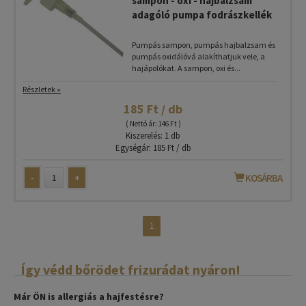
sampon - oxi - hajbalzsam
adagóló pumpa fodrászkellék
Pumpás sampon, pumpás hajbalzsam és
pumpás oxidálóvá alakíthatjuk vele, a
hajápolókat. A sampon, oxi és...
Részletek »
185 Ft / db
( Nettó ár: 146 Ft )
Kiszerelés: 1 db
Egységár: 185 Ft / db
-
+
KOSÁRBA
1
Így védd bőrödet frizurádat nyáron!
Már ÖN is allergiás a hajfestésre?