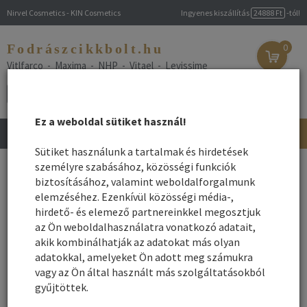
Nirvel Cosmetics - KIN Cosmetics
Ingyenes kiszállítás
24888 Ft
-tól!
Fodrászcikkbolt.hu
0
Vitlfarco - Maxima - NHP - Vitael - Levissime
Ez a weboldal sütiket használ!
Toggle
navigation
Sütiket használunk a tartalmak és hirdetések
Főoldal
személyre szabásához, közösségi funkciók
/
Webshop
/
Hajszínező
/ Hajszínező oxidáló aktivátor
biztosításához, valamint weboldalforgalmunk
Hajszínező oxidáló aktivátor
elemzéséhez. Ezenkívül közösségi média-,
hirdető- és elemező partnereinkkel megosztjuk
az Ön weboldalhasználatra vonatkozó adatait,
Név szerint
Rendezés:
akik kombinálhatják az adatokat más olyan
Összes gyártó
adatokkal, amelyeket Ön adott meg számukra
Rendezés - Gyártók - szerint:
vagy az Ön által használt más szolgáltatásokból
gyűjtöttek.
1