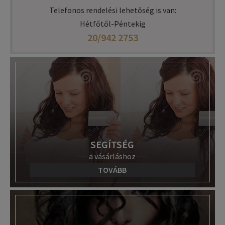
Telefonos rendelési lehetőség is van:
Hétfőtől-Péntekig
20/942 2753
SEGÍTSÉG
a vásárláshoz
TOVÁBB