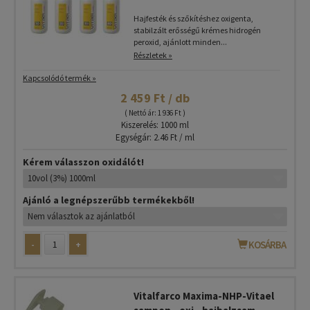
Hajfesték és szőkítéshez oxigenta,
stabilzált erősségű krémes hidrogén
peroxid, ajánlott minden...
Részletek »
Kapcsolódó termék »
2 459 Ft / db
( Nettó ár: 1 936 Ft )
Kiszerelés: 1000 ml
Egységár: 2.46 Ft / ml
Kérem válasszon oxidálót!
Ajánló a legnépszerűbb termékekből!
-
+
KOSÁRBA
Vitalfarco Maxima-NHP-Vitael