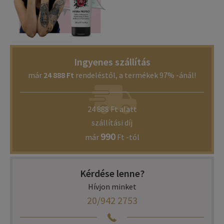
Ingyenes szállítás
már
24 888 Ft
rendeléstől, a termékek 97% -ánál!
24 888 Ft alatt
szállítási díj
990
már
Ft -tól
Kérdése lenne?
Hívjon minket
20/942 2753