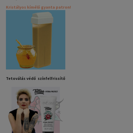
Kristályos kímélő gyanta patron!
Tetoválás védő színfelfrissítő