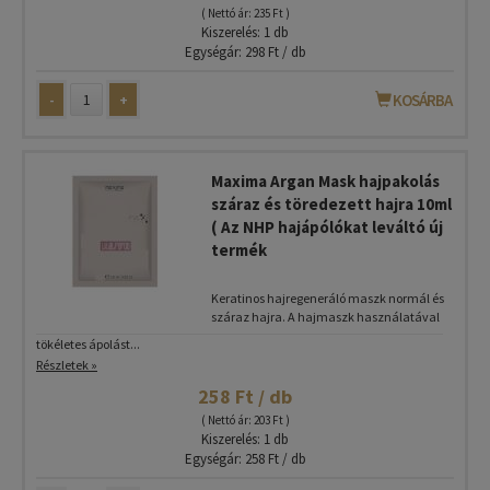
( Nettó ár: 235 Ft )
Kiszerelés: 1 db
Egységár: 298 Ft / db
-
+
KOSÁRBA
Maxima Argan Mask hajpakolás
száraz és töredezett hajra 10ml
( Az NHP hajápólókat leváltó új
termék
Keratinos hajregeneráló maszk normál és
száraz hajra. A hajmaszk használatával
tökéletes ápolást...
Részletek »
258 Ft / db
( Nettó ár: 203 Ft )
Kiszerelés: 1 db
Egységár: 258 Ft / db