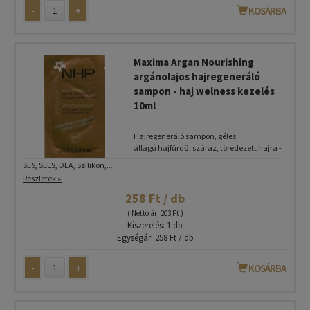
-
+
KOSÁRBA
Maxima Argan Nourishing
argánolajos hajregeneráló
sampon - haj welness kezelés
10ml
Hajregeneráló sampon, géles
állagú hajfürdő, száraz, töredezett hajra -
SLS, SLES, DEA, Szilikon,...
Részletek »
258 Ft / db
( Nettó ár: 203 Ft )
Kiszerelés: 1 db
Egységár: 258 Ft / db
-
+
KOSÁRBA