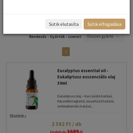
használat után egy plusz, ( arc és haj) kezeléshez is. ...
Sütik elutasíta
Sütik elfogadása
Név szerint
Rendezés:
Összes gyártó
Rendezés - Gyártók - szerint:
1
Eucalyptus essential oil -
Eukaliptusz esszenciális olaj
30ml
Eukaliptusz olaj – Karcsúsító hatású,
folyadékmegtartó, összehúzó hatású,
antibakteriális hatású...
Részletek »
2 582 Ft / db
3689
Eredeti ár:
Ft