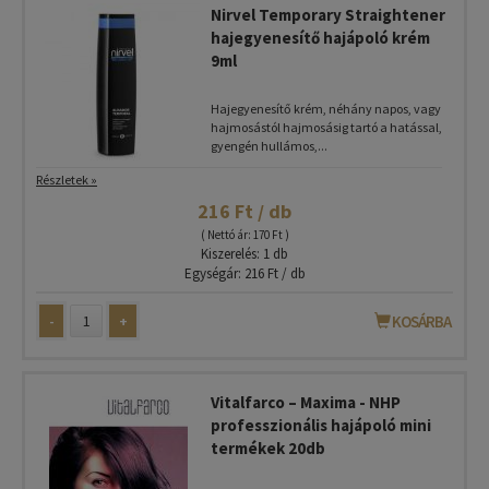
Nirvel Temporary Straightener
hajegyenesítő hajápoló krém
9ml
Hajegyenesítő krém, néhány napos, vagy
hajmosástól hajmosásig tartó a hatással,
gyengén hullámos,...
Részletek »
216 Ft / db
( Nettó ár: 170 Ft )
Kiszerelés: 1 db
Egységár: 216 Ft / db
-
+
KOSÁRBA
Vitalfarco – Maxima - NHP
professzionális hajápoló mini
termékek 20db