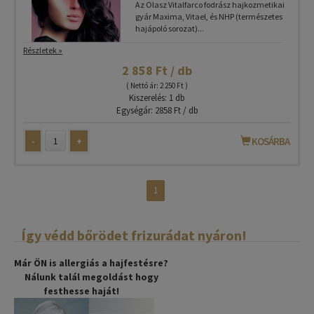
Az Olasz Vitalfarco fodrász hajkozmetikai
gyár Maxima, Vitael, és NHP (természetes
hajápoló sorozat)...
Részletek »
2 858 Ft / db
( Nettó ár: 2 250 Ft )
Kiszerelés: 1 db
Egységár: 2858 Ft / db
-
+
KOSÁRBA
1
Így védd bőrödet frizurádat nyáron!
Már ÖN is allergiás a hajfestésre?
Nálunk talál megoldást hogy
festhesse haját!