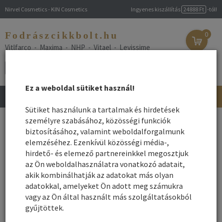
Nirvel Cosmetics - KIN Cosmetics
Ingyenes kiszállítás
24888 Ft
-tól!
Fodrászcikkbolt.hu
0
Vitlfarco - Maxima - NHP - Vitael - Levissime
Ez a weboldal sütiket használ!
Toggle
navigation
Sütiket használunk a tartalmak és hirdetések
Főoldal
személyre szabásához, közösségi funkciók
/
Webshop
/
Hajápolás
/ Mini haj és arc ápoló márka
termékek
biztosításához, valamint weboldalforgalmunk
elemzéséhez. Ezenkívül közösségi média-,
Mini haj és arc ápoló márka termékek
hirdető- és elemező partnereinkkel megosztjuk
az Ön weboldalhasználatra vonatkozó adatait,
A professzionális szépségápolási márkák mini hajápoló termékei
akik kombinálhatják az adatokat más olyan
több szinten segítik a szépség szakma minden ágát. A fodrász és
adatokkal, amelyeket Ön adott meg számukra
kozmetikai céra készült termékek a szépség szalonokban,
vagy az Ön által használt más szolgáltatásokból
szoláriumban, praktikus kiszerelésben, személyre szabott
gyűjtöttek.
kezeléshez ( arc, haj), vagy tovább fejlesztve azt egy komplex
kezeléshez ( arc és haj), készülnek, de tökéletes pl. szolárium