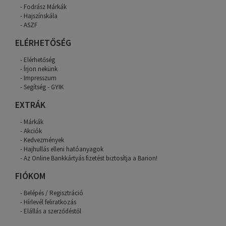
Fodrász Márkák
Hajszínskála
ASZF
ELÉRHETŐSÉG
Elérhetőség
Írjon nekünk
Impresszum
Segítség - GYIK
EXTRÁK
Márkák
Akciók
Kedvezmények
Hajhullás elleni hatóanyagok
Az Online Bankkártyás fizetést biztosítja a Barion!
FIÓKOM
Belépés / Regisztráció
Hírlevél feliratkozás
Elállás a szerződéstől