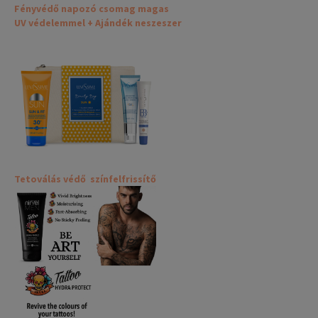
Fényvédő napozó csomag magas
UV védelemmel + Ajándék neszeszer
Tetoválás védő színfelfrissítő