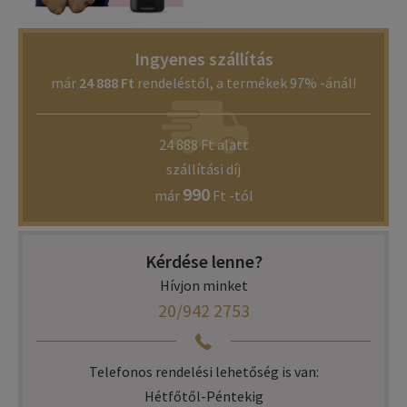
Ingyenes szállítás
már
24 888 Ft
rendeléstől, a termékek 97% -ánál!
24 888 Ft alatt
szállítási díj
990
már
Ft -tól
Kérdése lenne?
Hívjon minket
20/942 2753
Telefonos rendelési lehetőség is van:
Hétfőtől-Péntekig