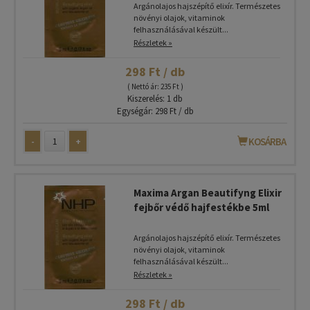
Argánolajos hajszépítő elixír. Természetes
növényi olajok, vitaminok
felhasználásával készült...
Részletek »
298 Ft / db
( Nettó ár: 235 Ft )
Kiszerelés: 1 db
Egységár: 298 Ft / db
-
+
KOSÁRBA
Maxima Argan Beautifyng Elixir
fejbőr védő hajfestékbe 5ml
Argánolajos hajszépítő elixír. Természetes
növényi olajok, vitaminok
felhasználásával készült...
Részletek »
298 Ft / db