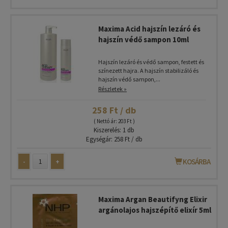
Maxima Acid hajszín lezáró és
hajszín védő sampon 10ml
Hajszín lezáró és védő sampon, festett és
színezett hajra. A hajszín stabilizáló és
hajszín védő sampon,...
Részletek »
258 Ft / db
( Nettó ár: 203 Ft )
Kiszerelés: 1 db
Egységár: 258 Ft / db
-
+
KOSÁRBA
Maxima Argan Beautifyng Elixir
argánolajos hajszépítő elixír 5ml