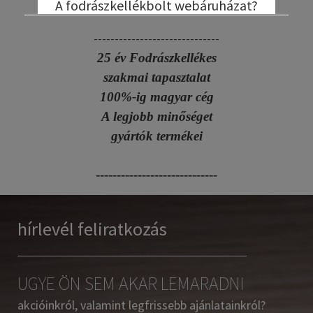
A fodrászkellékbolt webáruházat?
------------------------------
25 év Fodrászkellékes
szakmai tapasztalat
100%-ig magyar cég
A legjobb minőséget
gyártók termékei
-----------------------------
hírlevél feliratkozás
UGYE ÖN SEM AKAR LEMARADNI
akcióinkról, valamint legfrissebb ajánlatainkról?