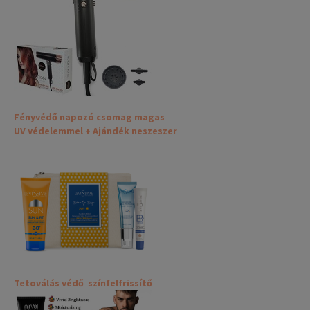
Fényvédő napozó csomag magas
UV védelemmel + Ajándék neszeszer
Tetoválás védő színfelfrissítő