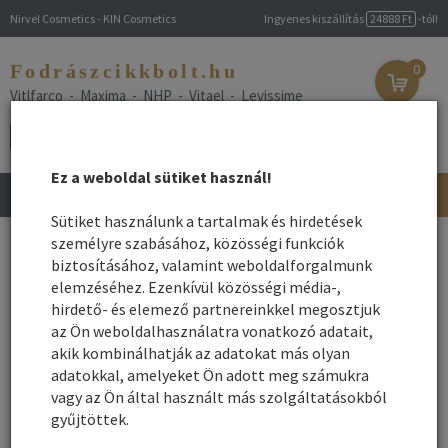
Nirvel Cosmetics - KIN Cosmetics
Ingyenes kiszállítás
24888 Ft
-tól!
Fodrászcikkbolt.hu
0
Vitlfarco - Maxima - NHP - Vitael - Levissime
Ez a weboldal sütiket használ!
Toggle
navigation
Sütiket használunk a tartalmak és hirdetések
Főoldal
személyre szabásához, közösségi funkciók
/
Webshop
/
Arcápolás - Testápolás
/
Arcápoló
Testápoló csomag-Kezelés
/ Testápoló csomag
biztosításához, valamint weboldalforgalmunk
elemzéséhez. Ezenkívül közösségi média-,
Testápoló csomag
hirdető- és elemező partnereinkkel megosztjuk
az Ön weboldalhasználatra vonatkozó adatait,
akik kombinálhatják az adatokat más olyan
Név szerint
Rendezés:
adatokkal, amelyeket Ön adott meg számukra
Összes gyártó
Rendezés - Gyártók - szerint:
vagy az Ön által használt más szolgáltatásokból
gyűjtöttek.
1