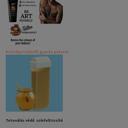
Kristályos kímélő gyanta patron!
Tetoválás védő színfelfrissítő