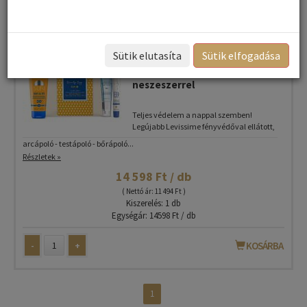
Beauty Bag Sun - Arc - és
Sütik elutasíta
Sütik elfogadása
Testápoló fényvédő napozó
csomag magas UV védelemmel +
neszeszerrel
Teljes védelem a nappal szemben!
Legújabb Levissime fényvédőval ellátott,
arcápoló - testápoló - bőrápoló...
Részletek »
14 598 Ft / db
( Nettó ár: 11 494 Ft )
Kiszerelés: 1 db
Egységár: 14598 Ft / db
-
+
KOSÁRBA
1