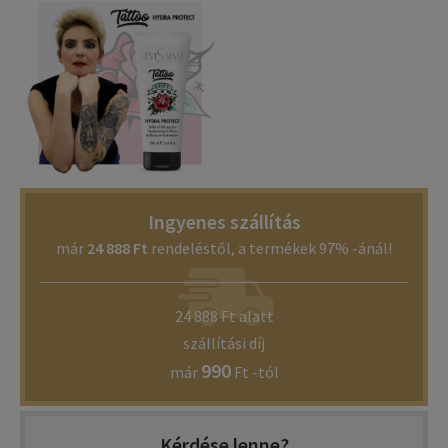
Ingyenes szállítás
már
24 888 Ft
rendeléstől, a termékek 97% -ánál!
24 888 Ft alatt
szállítási díj
990
már
Ft -tól
Kérdése lenne?