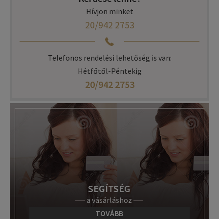
Hívjon minket
20/942 2753
Telefonos rendelési lehetőség is van:
Hétfőtől-Péntekig
20/942 2753
SEGÍTSÉG
a vásárláshoz
TOVÁBB