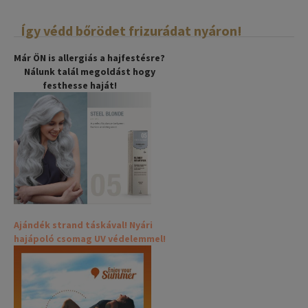
Így védd bőrödet frizurádat nyáron!
Már ÖN is allergiás a hajfestésre?
Nálunk talál megoldást hogy
festhesse haját!
Ajándék strand táskával! Nyári
hajápoló csomag UV védelemmel!