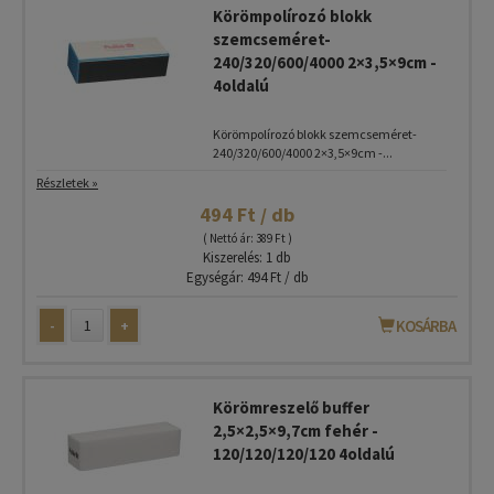
Körömpolírozó blokk
szemcseméret-
240/320/600/4000 2×3,5×9cm -
4oldalú
Körömpolírozó blokk szemcseméret-
240/320/600/4000 2×3,5×9cm -...
Részletek »
494 Ft / db
( Nettó ár: 389 Ft )
Kiszerelés: 1 db
Egységár: 494 Ft / db
-
+
KOSÁRBA
Körömreszelő buffer
2,5×2,5×9,7cm fehér -
120/120/120/120 4oldalú