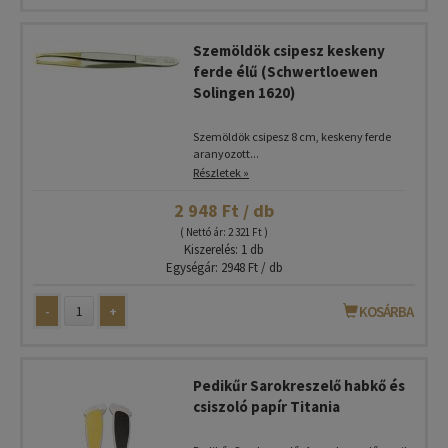
Szemöldök csipesz keskeny
ferde élű (Schwertloewen
Solingen 1620)
Szemöldök csipesz 8 cm, keskeny ferde
aranyozott...
Részletek »
2 948 Ft / db
( Nettó ár: 2 321 Ft )
Kiszerelés: 1 db
Egységár: 2948 Ft / db
-
+
KOSÁRBA
Pedikűr Sarokreszelő habkő és
csiszoló papír Titania