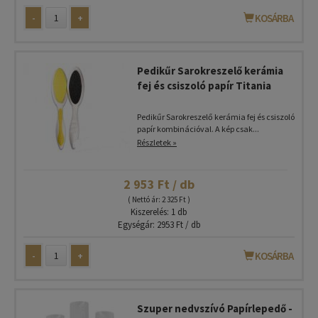
-
+
KOSÁRBA
Pedikűr Sarokreszelő kerámia
fej és csiszoló papír Titania
Pedikűr Sarokreszelő kerámia fej és csiszoló
papír kombinációval. A kép csak...
Részletek »
2 953 Ft / db
( Nettó ár: 2 325 Ft )
Kiszerelés: 1 db
Egységár: 2953 Ft / db
-
+
KOSÁRBA
Szuper nedvszívó Papírlepedő -