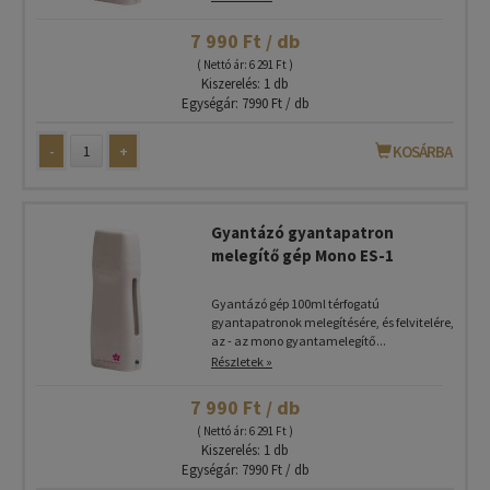
7 990 Ft / db
( Nettó ár: 6 291 Ft )
Kiszerelés: 1 db
Egységár: 7990 Ft / db
-
+
KOSÁRBA
Gyantázó gyantapatron
melegítő gép Mono ES-1
Gyantázó gép 100ml térfogatú
gyantapatronok melegítésére, és felvitelére,
az - az mono gyantamelegítő...
Részletek »
7 990 Ft / db
( Nettó ár: 6 291 Ft )
Kiszerelés: 1 db
Egységár: 7990 Ft / db