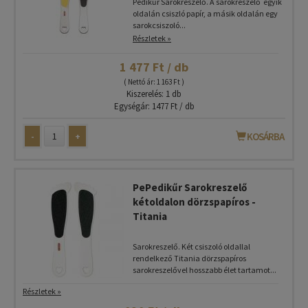
Pedikűr Sarokreszelő. A sarokreszelő egyik
oldalán csiszló papír, a másik oldalán egy
sarokcsiszoló...
Részletek »
1 477 Ft / db
( Nettó ár: 1 163 Ft )
Kiszerelés: 1 db
Egységár: 1477 Ft / db
-
+
KOSÁRBA
PePedikűr Sarokreszelő
kétoldalon dörzspapíros -
Titania
Sarokreszelő. Két csiszoló oldallal
rendelkező Titania dörzspapíros
sarokreszelővel hosszabb élet tartamot...
Részletek »