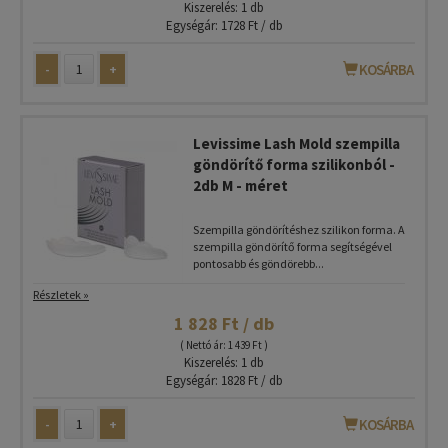
Kiszerelés: 1 db
Egységár: 1728 Ft / db
-
+
KOSÁRBA
Levissime Lash Mold szempilla
göndörítő forma szilikonból -
2db M - méret
Szempilla göndörítéshez szilikon forma. A
szempilla göndörítő forma segítségével
pontosabb és göndörebb...
Részletek »
1 828 Ft / db
( Nettó ár: 1 439 Ft )
Kiszerelés: 1 db
Egységár: 1828 Ft / db
-
+
KOSÁRBA