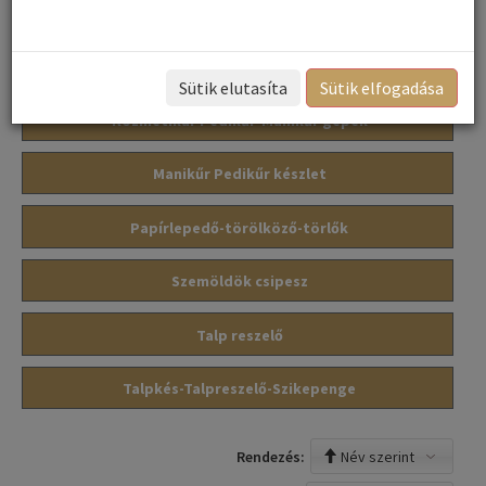
Körömreszelő
Körömvágó-bőrvágó-olló-csípő
Sütik elutasíta
Sütik elfogadása
Kozmetikai-Pedikűr-Manikűr gépek
Manikűr Pedikűr készlet
Papírlepedő-törölköző-törlők
Szemöldök csipesz
Talp reszelő
Talpkés-Talpreszelő-Szikepenge
Név szerint
Rendezés: