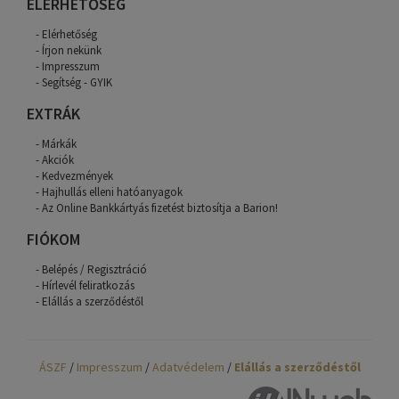
ELÉRHETŐSÉG
Elérhetőség
Írjon nekünk
Impresszum
Segítség - GYIK
EXTRÁK
Márkák
Akciók
Kedvezmények
Hajhullás elleni hatóanyagok
Az Online Bankkártyás fizetést biztosítja a Barion!
FIÓKOM
Belépés / Regisztráció
Hírlevél feliratkozás
Elállás a szerződéstől
ÁSZF
/
Impresszum
/
Adatvédelem
/
Elállás a szerződéstől