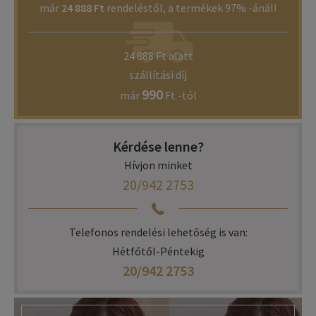
már
24 888 Ft
rendeléstől, a termékek 97% -ánál!
24 888 Ft alatt
szállítási díj
990
már
Ft -tól
Kérdése lenne?
Hívjon minket
20/942 2753
Telefonos rendelési lehetőség is van:
Hétfőtől-Péntekig
20/942 2753