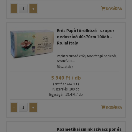
-
+
KOSÁRBA
Erős Papírtörölköző - szuper
nedvszívó 40×70cm 100db -
Ro.ial Italy
Papírtörölköző erős, többrétegű papírból,
rendkívüli...
Részletek »
5 940 Ft / db
( Nettó ár: 4 677 Ft )
Kiszerelés: 100 db
Egységár: 59.4 Ft / db
-
+
KOSÁRBA
Kozmetikai smink szivacs por és