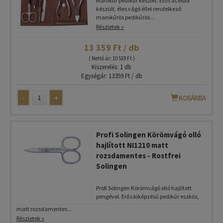
Manikűr pedikűr készlet. Erős acélból
készült, éles vágó éllel rendelkező
manikűrös pedikűrös...
Részletek »
13 359 Ft / db
( Nettó ár: 10 519 Ft )
Kiszerelés: 1 db
Egységár: 13359 Ft / db
-
+
KOSÁRBA
Profi Solingen Körömvágó olló
hajlított NI1210 matt
rozsdamentes - Rostfrei
Solingen
Profi Solingen Körömvágó olló hajlított
pengével. Erős kiképzésű pedikűr eszköz,
matt rozsdamentes...
Részletek »