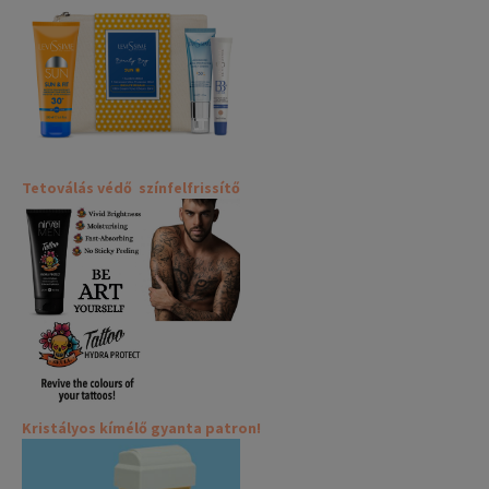
Tetoválás védő színfelfrissítő
Kristályos kímélő gyanta patron!