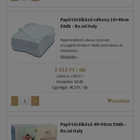
Papírtörölköző vékony 30×40cm
50db - Ro.ial Italy
Papírtörölköző vékony nyomott
anyagból 30×40cm 50db, kozmetikai és
lábápolási...
Részletek »
2 015 Ft / db
( Nettó ár: 1 587 Ft )
Kiszerelés: 50 db
Egységár: 40.3 Ft / db
-
+
KOSÁRBA
Papírtörölköző 40×50cm 50db -
Ro.ial Italy