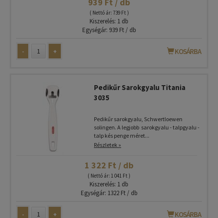
939 Ft / db
( Nettó ár: 739 Ft )
Kiszerelés: 1 db
Egységár: 939 Ft / db
-
+
KOSÁRBA
Pedikűr Sarokgyalu Titania
3035
Pedikűr sarokgyalu, Schwertloewen
solingen. A legjobb sarokgyalu - talpgyalu -
talp kés penge méret...
Részletek »
1 322 Ft / db
( Nettó ár: 1 041 Ft )
Kiszerelés: 1 db
Egységár: 1322 Ft / db
-
+
KOSÁRBA