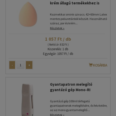
krém állagú termékekhez is
Kozmetikai smink szivacs. 42×60mm Latex
mentes poliuretánból készült. Használható
száraz, por és krém...
Részletek »
1 057 Ft / db
( Nettó ár: 832 Ft )
Kiszerelés: 1 db
Egységár: 1057 Ft / db
-
+
KOSÁRBA
Gyantapatron melegítő
gyantázó gép Mono-RI
Gyantázó gép 100ml térfogatú
gyantapatronok melegítésére, és felvitelére,
az az mono gyantamelegítő...
Részletek »