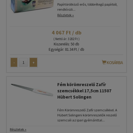
Papírtörölköző erős, többrétegű papírból,
rendkívüli...
Részletek »
4 067 Ft / db
( Nettó ár: 3 202 Ft )
Kiszerelés: 50 db
Egységár: 81.34 Ft / db
-
+
KOSÁRBA
Fém körömreszelő Zafír
szemcsékkel 17,5cm 11507
Hübert Solingen
Fém Körömreszelő Zafír szemcsékkel. A
Hübert Solingeni körömreszelők reszelő
szemcséi az ipari gyémánttal...
Részletek »