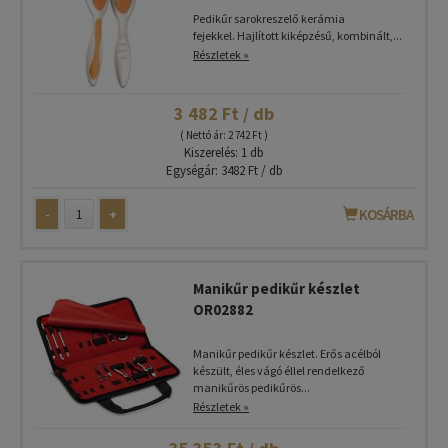
Pedikűr sarokreszelő kerámia
fejekkel. Hajlított kiképzésű, kombinált,...
Részletek »
3 482 Ft / db
( Nettó ár: 2 742 Ft )
Kiszerelés: 1 db
Egységár: 3482 Ft / db
-
+
KOSÁRBA
Manikűr pedikűr készlet
OR02882
Manikűr pedikűr készlet. Erős acélból
készült, éles vágó éllel rendelkező
manikűrös pedikűrös...
Részletek »