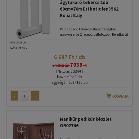
ágytakaró tekercs 2db
60cm×70m Esthetic len3562
Ro.ial Italy
Papírlepedő tekercs Olaszországból,
nagyon erős 2 rétegű cellulózból. Rendkívül
esztétikus,...
Részletek »
6 687 Ft / db
7039
Eredeti ár:
Ft
( Nettó ár: 5 265 Ft )
Kiszerelés: 1 db
Egységár: 6687 Ft / db
-
+
KOSÁRBA
Manikűr pedikűr készlet
OR02746