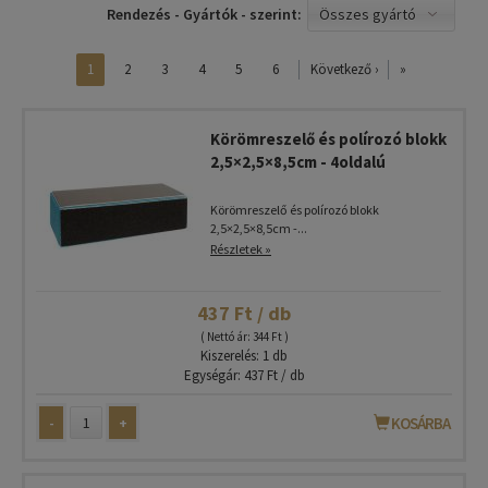
Összes gyártó
Rendezés - Gyártók - szerint:
1
2
3
4
5
6
Következő ›
»
Körömreszelő és polírozó blokk
2,5×2,5×8,5cm - 4oldalú
Körömreszelő és polírozó blokk
2,5×2,5×8,5cm -...
Részletek »
437 Ft / db
( Nettó ár: 344 Ft )
Kiszerelés: 1 db
Egységár: 437 Ft / db
-
+
KOSÁRBA