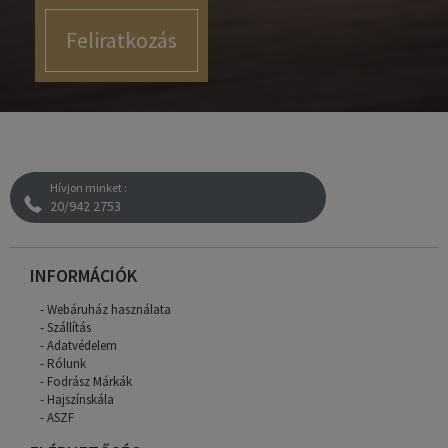
Feliratkozás
Hívjon minket :
20/942 2753
INFORMÁCIÓK
Webáruház használata
Szállítás
Adatvédelem
Rólunk
Fodrász Márkák
Hajszínskála
ASZF