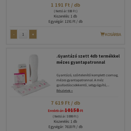
1 191 Ft / db
( Nettó ár: 938 Ft )
Kiszerelés: 1 db
Egységár: 1191 Ft / db
-
+
KOSÁRBA
.Gyantázó szett 4db termékkel
mézes gyantapatronnal
Gyantázó, szőrtelenítő komplett csomag,
mézes gyantapatronnal. A méz
gyulladáscsökkentő, sebgyógyító,...
Részletek »
7 619 Ft / db
10158
Eredeti ár:
Ft
( Nettó ár: 5 999 Ft )
Kiszerelés: 1 db
Egységár: 7618 Ft / db