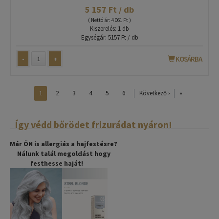
5 157 Ft / db
( Nettó ár: 4 061 Ft )
Kiszerelés: 1 db
Egységár: 5157 Ft / db
-
+
KOSÁRBA
1
2
3
4
5
6
Következő ›
»
Így védd bőrödet frizurádat nyáron!
Már ÖN is allergiás a hajfestésre?
Nálunk talál megoldást hogy
festhesse haját!