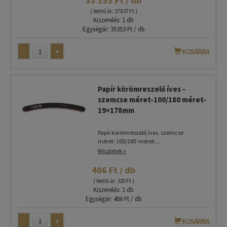
35 353 Ft / db
( Nettó ár: 27 837 Ft )
Kiszerelés: 1 db
Egységár: 35353 Ft / db
-
+
KOSÁRBA
Papír körömreszelő íves -
szemcse méret-100/180 méret-
19×178mm
Papír körömreszelő íves. szemcse
méret: 100/180 méret:...
Részletek »
406 Ft / db
( Nettó ár: 320 Ft )
Kiszerelés: 1 db
Egységár: 406 Ft / db
-
+
KOSÁRBA