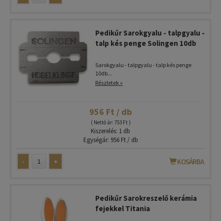
Pedikűr Sarokgyalu - talpgyalu -
talp kés penge Solingen 10db
Sarokgyalu - talpgyalu - talp kés penge
10db...
Részletek »
956 Ft / db
( Nettó ár: 753 Ft )
Kiszerelés: 1 db
Egységár: 956 Ft / db
-
+
KOSÁRBA
Pedikűr Sarokreszelő kerámia
fejekkel Titania