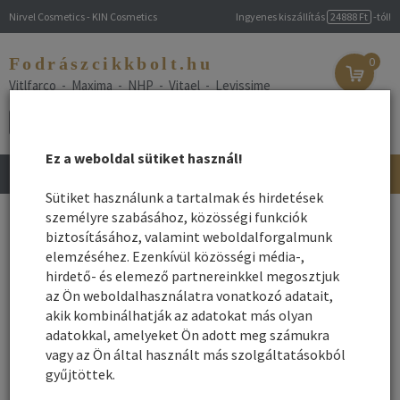
Nirvel Cosmetics - KIN Cosmetics
Ingyenes kiszállítás
24888 Ft
-tól!
Fodrászcikkbolt.hu
0
Vitlfarco - Maxima - NHP - Vitael - Levissime
Ez a weboldal sütiket használ!
Toggle
navigation
Sütiket használunk a tartalmak és hirdetések
Főoldal
személyre szabásához, közösségi funkciók
/
Webshop
/
Arcápolás - Testápolás
/ Eszközök-
Kozmetika-Pedikűr-Manikűr
biztosításához, valamint weboldalforgalmunk
elemzéséhez. Ezenkívül közösségi média-,
Eszközök-Kozmetika-Pedikűr-Manikűr
hirdető- és elemező partnereinkkel megosztjuk
az Ön weboldalhasználatra vonatkozó adatait,
akik kombinálhatják az adatokat más olyan
Arc-Szem-Test-köröm ápolás kellékek
adatokkal, amelyeket Ön adott meg számukra
vagy az Ön által használt más szolgáltatásokból
Köröm csípő
gyűjtöttek.