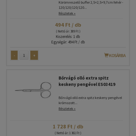
Körömreszelő buffer 2,5×2,5×9,7cm fehér -
120/120/120/120...
Részletek »
494 Ft / db
( Nettó ár: 389 Ft )
Kiszerelés: 1 db
Egységár: 494 Ft / db
-
+
KOSÁRBA
Bőrvágó olló extra spitz
keskeny pengével ES03419
Bőrvágó olló extra spitz keskeny pengével
krómozott...
Részletek »
1 728 Ft / db
( Nettó ár: 1 361 Ft )