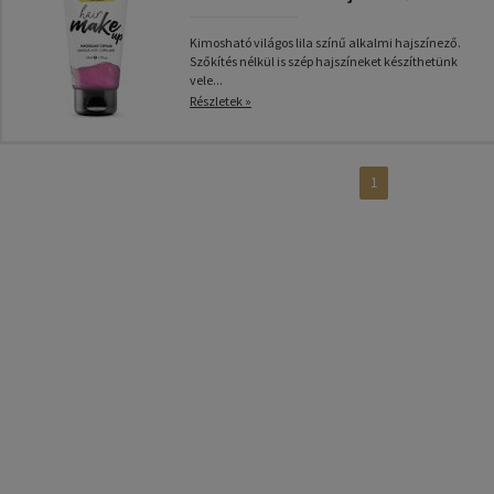
Kimosható világos lila színű alkalmi hajszínező.
Szőkítés nélkül is szép hajszíneket készíthetünk
vele...
Részletek »
1