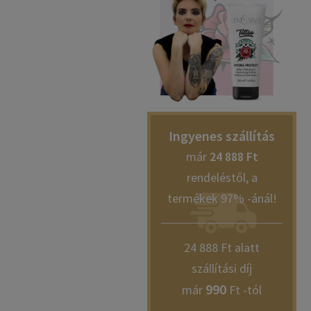
Ingyenes szállítás
már
24 888 Ft
rendeléstől, a
termékek 97% -ánál!
24 888 Ft alatt
szállítási díj
990
már
Ft -tól