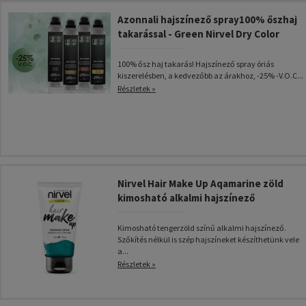
Azonnali hajszínező spray100% őszhaj
takarással - Green Nirvel Dry Color
100% ősz haj takarás! Hajszínező spray óriás
kiszerelésben, a kedvezőbb az árakhoz, -25% -V.O.C...
Részletek »
Nirvel Hair Make Up Aqamarine zöld
kimosható alkalmi hajszínező
Kimosható tengerzöld színű alkalmi hajszínező.
Szőkítés nélkül is szép hajszíneket készíthetünk vele
a...
Részletek »