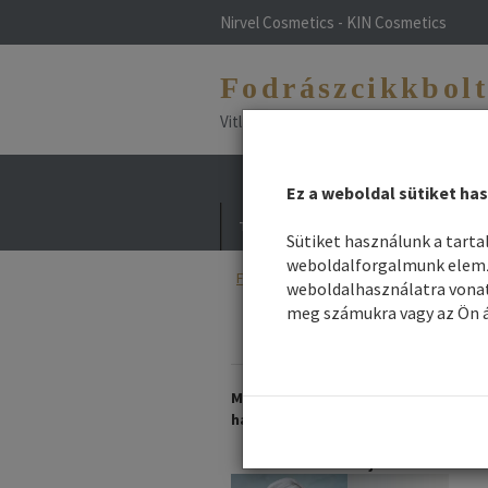
Nirvel Cosmetics - KIN Cosmetics
Fodrászcikkbol
Vitlfarco - Maxima - NHP - Vitael - L
Ez a weboldal sütiket has
Termékek
Hírek / Blog
Divat haj
Sütiket használunk a tart
weboldalforgalmunk elemzé
Főoldal
/
Webshop
/
Hajszínező
/ Kimo
weboldalhasználatra vonat
meg számukra vagy az Ön á
Így védd bőrödet
frizurádat nyáron!
Már ÖN is allergiás a
hajfestésre?
Nálunk talál megoldást hogy
festhesse haját!