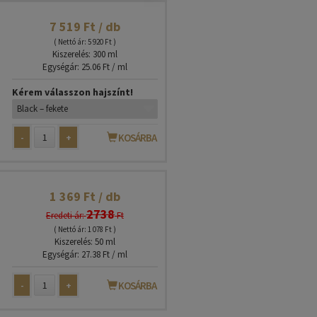
7 519 Ft / db
( Nettó ár: 5 920 Ft )
Kiszerelés: 300 ml
Egységár: 25.06 Ft / ml
Kérem válasszon hajszínt!
-
+
KOSÁRBA
1 369 Ft / db
2738
Eredeti ár:
Ft
( Nettó ár: 1 078 Ft )
Kiszerelés: 50 ml
Egységár: 27.38 Ft / ml
-
+
KOSÁRBA