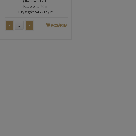
( Nettó ár: 2 156 Ft )
Kiszerelés: 50 ml
Egységár: 54.76 Ft / ml
-
+
KOSÁRBA