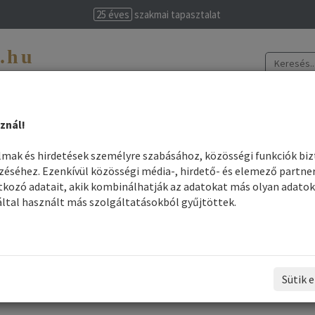
25 éves
szakmai tapasztalat
t.hu
evissime
znál!
színek elkészítése
Legjobb árak
Szakmai felhasználók
Információk
almak és hirdetések személyre szabásához, közösségi funkciók bi
séhez. Ezenkívül közösségi média-, hirdető- és elemező partne
sható alkalmi hajszínező
kozó adatait, akik kombinálhatják az adatokat más olyan adatok
ltal használt más szolgáltatásokból gyűjtöttek.
Kimosható alkalmi hajszínező
Összes gyártó
Rendezés - Gyártók - szerint:
Sütik e
1