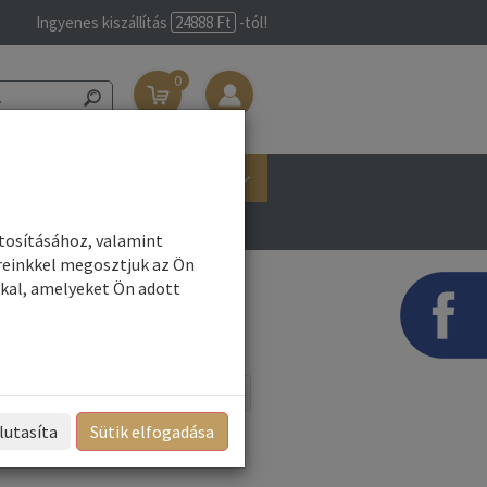
Ingyenes kiszállítás
24888 Ft
-tól!
0
Belépés/Regisztráció
Márkák
ztosításához, valamint
reinkkel megosztjuk az Ön
kal, amelyeket Ön adott
Név szerint
Rendezés:
lutasíta
Sütik elfogadása