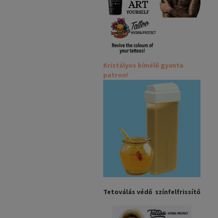
Kristályos kímélő gyanta
patron!
Tetoválás védő színfelfrissítő