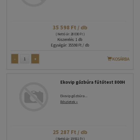
35 598 Ft / db
( Nettó ár: 28 030 Ft )
Kiszerelés: 1 db
Egységár: 35598 Ft / db
-
+
KOSÁRBA
Ekovip gőzbúra fűtőtest 800H
Ekovip gőzbúra...
Részletek »
25 287 Ft / db
( Nettó ár: 19 911 Ft )