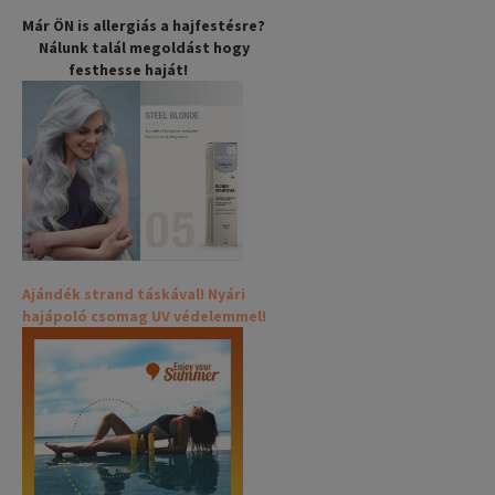
Már ÖN is allergiás a hajfestésre?
Nálunk talál megoldást hogy
festhesse haját!
Ajándék strand táskával! Nyári
hajápoló csomag UV védelemmel!