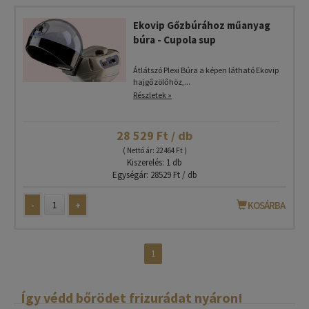
Ekovip Gőzbúrához műanyag
búra - Cupola sup
Átlátszó Plexi Búra a képen látható Ekovip
hajgőzölőhöz,...
Részletek »
28 529 Ft / db
( Nettó ár: 22 464 Ft )
Kiszerelés: 1 db
Egységár: 28529 Ft / db
-
+
KOSÁRBA
1
Így védd bőrödet frizurádat nyáron!