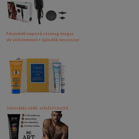
Fényvédő napozó csomag magas
UV védelemmel + Ajándék neszeszer
Tetoválás védő színfelfrissítő