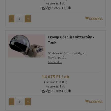
Kiszerelés: 1 db
Egységár: 25287 Ft / db
-
+
KOSÁRBA
Ekovip Gőzbúra víztartály -
Tank
Gőzbúra feltöltő víztartály, az
Ekovip típusú...
Részletek »
14 075 Ft / db
( Nettó ár: 11 083 Ft )
Kiszerelés: 1 db
Egységár: 14075 Ft / db
-
+
KOSÁRBA