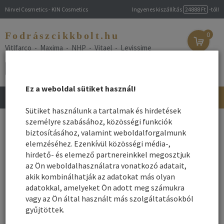
Nirvel Cosmetics - KIN Cosmetics
Ingyenes kiszállítás
24888 Ft
-tól!
Fodrászcikkbolt.hu
0
Vitlfarco - Maxima - NHP - Vitael - Levissime
Ez a weboldal sütiket használ!
Toggle
navigation
Sütiket használunk a tartalmak és hirdetések
Főoldal
személyre szabásához, közösségi funkciók
/
Webshop
/
Fodrász gépek
/ Gőzbúra
biztosításához, valamint weboldalforgalmunk
Gőzbúra
elemzéséhez. Ezenkívül közösségi média-,
hirdető- és elemező partnereinkkel megosztjuk
az Ön weboldalhasználatra vonatkozó adatait,
Név szerint
Rendezés:
akik kombinálhatják az adatokat más olyan
Összes gyártó
adatokkal, amelyeket Ön adott meg számukra
Rendezés - Gyártók - szerint:
vagy az Ön által használt más szolgáltatásokból
gyűjtöttek.
1