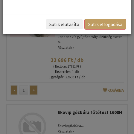
Ekovip Gőzbúra belső kondenz
víz tartály- Black Water tank
Sütik elutasíta
Sütik elfogadása
A képen látható Ekovip Gőzbúrákba a belső
kondenz víz gyűjtő tartály. Szükség esetén
a...
Részletek »
22 696 Ft / db
( Nettó ár: 17 871 Ft )
Kiszerelés: 1 db
Egységár: 22696 Ft / db
-
+
KOSÁRBA
Ekovip gőzbúra fűtőtest 1600H
Ekovip gőzbúra...
Részletek »