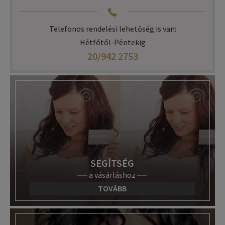
Telefonos rendelési lehetőség is van:
Hétfőtől-Péntekig
20/942 2753
SEGÍTSÉG
a vásárláshoz
TOVÁBB