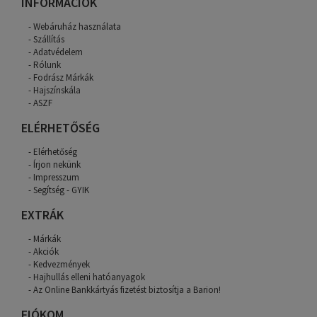
INFORMÁCIÓK
Webáruház használata
Szállítás
Adatvédelem
Rólunk
Fodrász Márkák
Hajszínskála
ASZF
ELÉRHETŐSÉG
Elérhetőség
Írjon nekünk
Impresszum
Segítség - GYIK
EXTRÁK
Márkák
Akciók
Kedvezmények
Hajhullás elleni hatóanyagok
Az Online Bankkártyás fizetést biztosítja a Barion!
FIÓKOM