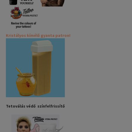
Kristályos kímélő gyanta patron!
Tetoválás védő színfelfrissítő