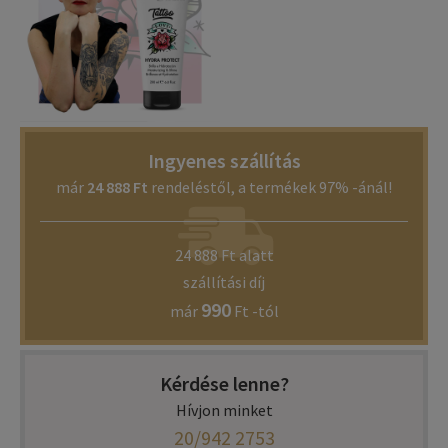
Ingyenes szállítás
már
24 888 Ft
rendeléstől, a termékek 97% -ánál!
24 888 Ft alatt
szállítási díj
990
már
Ft -tól
Kérdése lenne?
Hívjon minket
20/942 2753